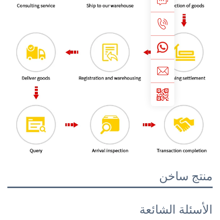
خن
الشائعة