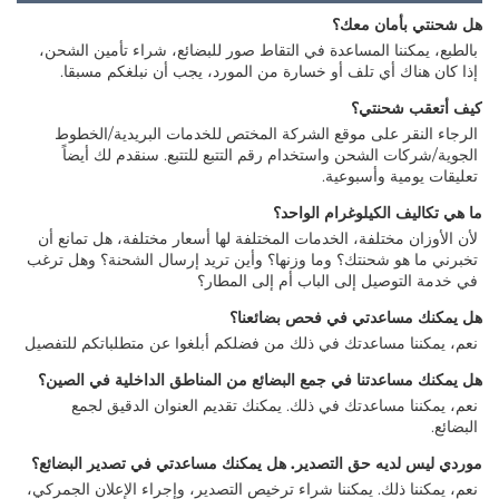
مان معك؟ 
بالطبع، يمكننا المساعدة في التقاط صور للبضائع، شراء تأمين الشحن، 
 أي تلف أو خسارة من المورد، يجب أن نبلغكم مسبقا. 
حنتي؟ 
الرجاء النقر على موقع الشركة المختص للخدمات البريدية/الخطوط 
الجوية/شركات الشحن واستخدام رقم التتبع للتتبع. سنقدم لك أيضاً 
ة وأسبوعية. 
الكيلوغرام الواحد؟ 
لأن الأوزان مختلفة، الخدمات المختلفة لها أسعار مختلفة، هل تمانع أن 
تخبرني ما هو شحنتك؟ وما وزنها؟ وأين تريد إرسال الشحنة؟ وهل ترغب 
صيل إلى الباب أم إلى المطار؟ 
اعدتي في فحص بضائعنا؟ 
 مساعدتك في ذلك من فضلكم أبلغوا عن متطلباتكم للتفصيل 
عدتنا في جمع البضائع من المناطق الداخلية في الصين؟ 
نعم، يمكننا مساعدتك في ذلك. يمكنك تقديم العنوان الدقيق لجمع 
يه حق التصدير. هل يمكنك مساعدتي في تصدير البضائع؟ 
نعم، يمكننا ذلك. يمكننا شراء ترخيص التصدير، وإجراء الإعلان الجمركي، 