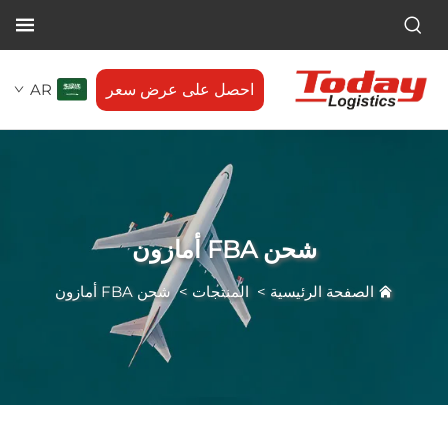
احصل على عرض سعر
AR
شحن FBA أمازون
فحة الرئيسية
>
المنتجات
>
شحن FBA أمازون