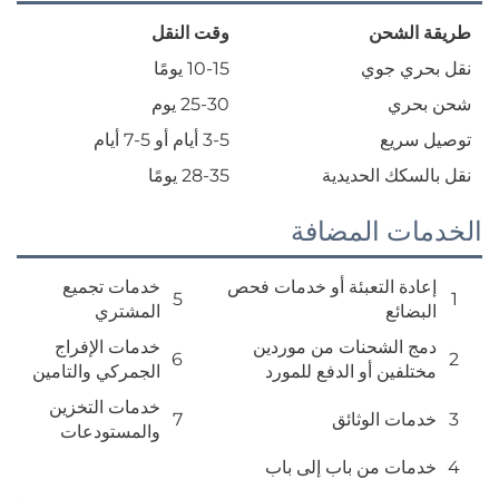
شحن
وقت النقل
 جوي
10-15 يومًا
ي
25-30 يوم
يع
3-5 أيام أو 5-7 أيام
ك الحديدية
28-35 يومًا
 المضافة
 التعبئة أو خدمات فحص
خدمات تجميع
5
ئع
المشتري
لشحنات من موردين
خدمات الإفراج
6
ين أو الدفع للمورد
الجمركي والتامين
خدمات التخزين
 الوثائق
7
والمستودعات
 من باب إلى باب