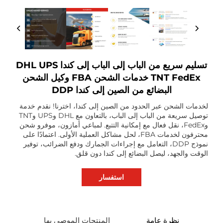
تسليم سريع من الباب إلى الباب إلى كندا DHL UPS
TNT FedEx خدمات الشحن FBA وكيل الشحن
البضائع من الصين إلى كندا DDP
حن عبر الحدود من الصين إلى كندا، اخترنا! نقدم خدمة
توصيل سريعة من الباب إلى الباب، بالتعاون مع DHL وUPS وTNT
FedE، نقل فعال مع إمكانية التتبع. لمباعي أمازون، موفرو شحن
محترفون لخدمات FBA، لحل مشاكل العملية الأولى. اعتمادًا على
نموذج DDP، التعامل مع إجراءات الجمارك ودفع الضرائب، توفير
هد، ليصل البضائع إلى كندا دون قلق.
استفسار
نظرة عامة
المنتجات الموصى بها