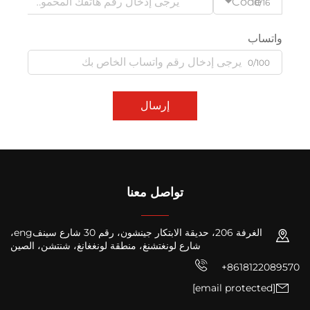
Co
إرسال
تواصل معنا
الغرفة 206، حديقة الابتكار جينشون، رقم 30 شارع سينفeng،
شارع لونغتشنغ، منطقة لونغغانغ، شنتشن، الصين
+8618