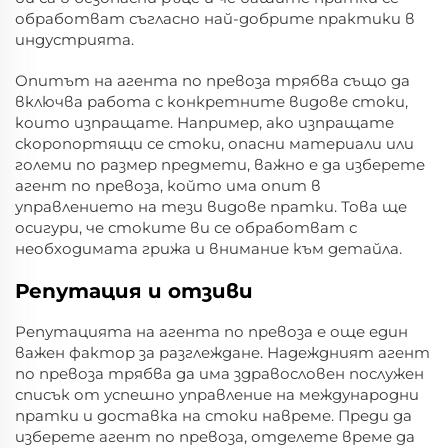
обработват съгласно най-добрите практики в
индустрията.
Опитът на агента по превоза трябва също да
включва работа с конкретните видове стоки,
които изпращате. Например, ако изпращате
скоропортящи се стоки, опасни материали или
големи по размер предмети, важно е да изберете
агент по превоза, който има опит в
управлението на тези видове пратки. Това ще
осигури, че стоките ви се обработват с
необходимата грижа и внимание към детайла.
Репутация и отзиви
Репутацията на агента по превоза е още един
важен фактор за разглеждане. Надеждният агент
по превоза трябва да има здравословен послужен
списък от успешно управление на международни
пратки и доставка на стоки навреме. Преди да
изберете агент по превоза, отделете време да