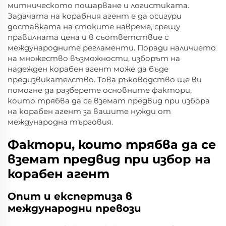
митническото пошарване и логистиката.
Задачата на корабния агент е да осигури
доставката на стоките навреме, срещу
правилната цена и в съответствие с
международните регламенти. Поради наличието
на множество възможности, изборът на
надежден корабен агент може да бъде
предизвикателство. Това ръководство ще ви
помогне да разберете основните фактори,
които трябва да се вземат предвид при избора
на корабен агент за вашите нужди от
международна търговия.
Фактори, които трябва да се
вземат предвид при избор на
корабен агент
Опит и експертиза в
международни превози