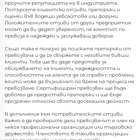
проучите репутацията му в индустрията.
Потърсете клиентски отзиви, препоръки и
оценки във водещи уебсайтове или форуми.
Положителните отзиви от други предприятия
могат да ви дадат увереност, че агентът по
превоза е надежден и заслужаващ доверие.
Също така е полезно да поискате препоръки от
превозвача и да се свържете с неговите бивши
клиенти. Това ще ви даде представа за
обслужването на клиенти, надеждността и
способността на агента да се справя с проблеми,
които може да възникнат по време на процеса на
превозване. Сертифициран превозвач ще бъде
доволен да предостави препоръки и ще бъде
прозрачен относно своята досегашна дейност.
В допълнение към потребителските отзиви,
важно е да проверите дали превозвачът е член на
някоя професионална организация или търговско
дружество. Членството в такива организации