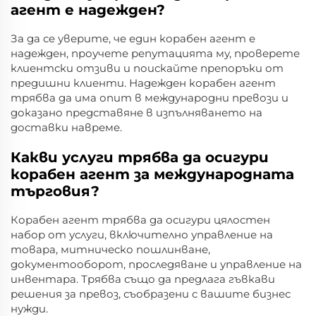
агент е надежден?
За да се уверите, че един корабен агент е
надежден, проучете репутацията му, проверете
клиентски отзиви и поискайте препоръки от
предишни клиенти. Надежден корабен агент
трябва да има опит в международни превози и
доказано представяне в изпълняването на
доставки навреме.
Какви услуги трябва да осигури
корабен агент за международната
търговия?
Корабен агент трябва да осигури цялостен
набор от услуги, включително управление на
товара, митническо пошлинване,
документооборот, проследяване и управление на
инвентара. Трябва също да предлага гъвкави
решения за превоз, съобразени с вашите бизнес
нужди.