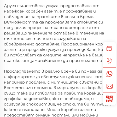
Друга съществена услуга, предоставяна от
надежден корабен агент, е проследяване и
наблюдение на пратките в реално време.
Възможността да проследявате стоките си
през целия процес на транспортиране е от
решаващо значение за оставане в течение на
тяхното състояние и осигуряване на
своевременно доставяне. Професионален корабен
агент ще предложи услуги за проследяване, които
ви позволяват да следите напредъка на вашите
пратки, от заминаването до пристигането им.
Проследяването в реално време ви помага да се
информирате за евентуални закъснения, като
например проблеми с митниците, свързани с
времето, или промени в маршрута на кораба. То
също така ви позволява да правите корекции в
графика на доставки, ако е необходимо, и
осигурява спокойствие, че стоките ви пътуват
както е планирано. Много корабни агенти
предоставят онлайн портали или мобилни