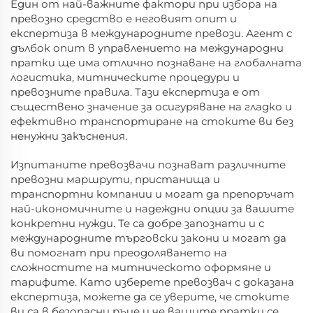
Един от най-важните фактори при избора на
превозно средство е неговият опит и
експертиза в международните превози. Агент с
дълбок опит в управлението на международни
пратки ще има отлично познаване на глобалната
логистика, митническите процедури и
превозните правила. Тази експертиза е от
съществено значение за осигуряване на гладко и
ефективно транспортиране на стоките ви без
ненужни закъснения.
Изпитаните превозвачи познават различните
превозни маршрути, пристанища и
транспортни компании и могат да препоръчат
най-икономичните и надеждни опции за вашите
конкретни нужди. Те са добре запознати и с
международните търговски закони и могат да
ви помогнат при преодоляването на
сложностите на митническото оформяне и
тарифите. Като изберете превозвач с доказана
експертиза, можете да се уверите, че стоките
ви са в безопасни ръце и че вашите пратки се