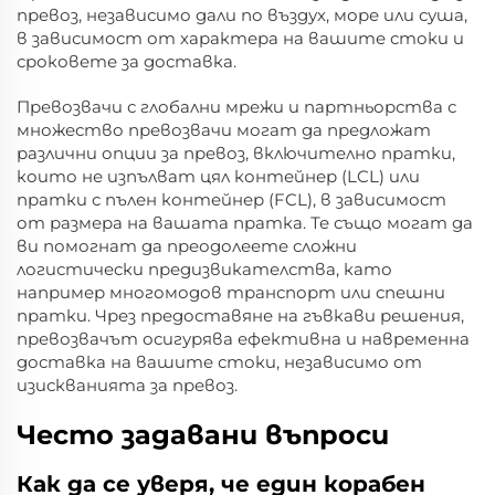
превоз, независимо дали по въздух, море или суша,
в зависимост от характера на вашите стоки и
сроковете за доставка.
Превозвачи с глобални мрежи и партньорства с
множество превозвачи могат да предложат
различни опции за превоз, включително пратки,
които не изпълват цял контейнер (LCL) или
пратки с пълен контейнер (FCL), в зависимост
от размера на вашата пратка. Те също могат да
ви помогнат да преодолеете сложни
логистически предизвикателства, като
например многомодов транспорт или спешни
пратки. Чрез предоставяне на гъвкави решения,
превозвачът осигурява ефективна и навременна
доставка на вашите стоки, независимо от
изискванията за превоз.
Често задавани въпроси
Как да се уверя, че един корабен