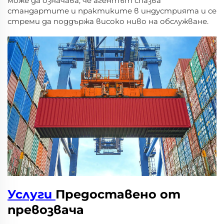
може да означава, че агентът спазва
стандартите и практиките в индустрията и се
стреми да поддържа високо ниво на обслужване.
Услуги
Предоставено от
превозвача