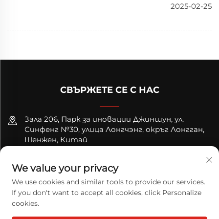
2025-02-25
СВЪРЖЕТЕ СЕ С НАС
Зала 206, Парк за иновации Джиншун, ул.
Синфенг №30, улица Лонгчэнг, окръг Лонгган,
Шенжен, Китай
+8618122089570
We value your privacy
[email protected]
We use cookies and similar tools to provide our services.
If you don't want to accept all cookies, click Personalize
cookies.
Всички права запазени. © 2026 TODAY LOGISTICS LTD.