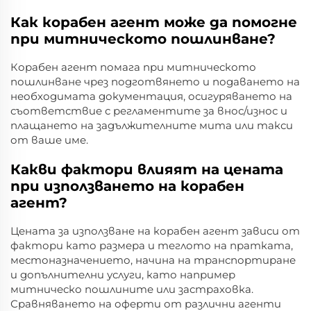
Как корабен агент може да помогне
при митническото пошлинване?
Корабен агент помага при митническото
пошлинване чрез подготвянето и подаването на
необходимата документация, осигуряването на
съответствие с регламентите за внос/износ и
плащането на задължителните мита или такси
от ваше име.
Какви фактори влияят на цената
при използването на корабен
агент?
Цената за използване на корабен агент зависи от
фактори като размера и теглото на пратката,
местоназначението, начина на транспортиране
и допълнителни услуги, като например
митническо пошлините или застраховка.
Сравняването на оферти от различни агенти