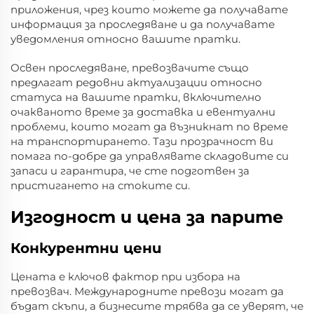
приложения, чрез които можете да получавате
информация за проследяване и да получавате
уведомления относно вашите пратки.
Освен проследяване, превозвачите също
предлагат редовни актуализации относно
статуса на вашите пратки, включително
очакваното време за доставка и евентуални
проблеми, които могат да възникнат по време
на транспортирането. Тази прозрачност ви
помага по-добре да управлявате складовите си
запаси и гарантира, че сте подготвен за
пристигането на стоките си.
Изгодност и цена за парите
Конкурентни цени
Цената е ключов фактор при избора на
превозвач. Международните превози могат да
бъдат скъпи, а бизнесите трябва да се уверят, че