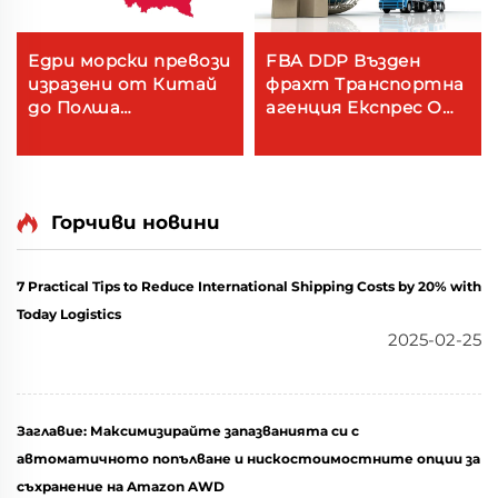
Едри морски превози
FBA DDP Възден
изразени от Китай
фрахт Транспортна
до Полша
агенция Експрес От
международна цена
Китай до САЩ
за превозник
Канада
Горчиви новини
7 Practical Tips to Reduce International Shipping Costs by 20% with
Today Logistics
2025-02-25
Заглавие: Максимизирайте запазванията си с
автоматичното попълване и нискостоимостните опции за
съхранение на Amazon AWD