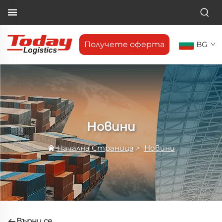
Получете оферта
BG
Новини
Начална Страница
>
Новини
Върни се.