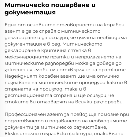
Митническо пошарване и
документация
Една от основните отговорности на корабен
агент е да се справя с митническото
деклариране и да осигури, че цялата необходима
документация е в ред. Митническото
деклариране е критична стъпка в
международните пратки и неприлагането на
митническите разпоредби може да доведе до
закъснения, глоби или отхвърляне на пратките.
Надеждният корабен агент ще има отлично
познаване на митническите процедури както в
страната на произход, така и в
дестинационната страна и ще осигури, че
стоките ви отговарят на всички разпоредби.
Профессионален агент за превоз ще помогне при
подготвянето и подаването на необходимите
документи за митническо разчистване,
включително търговски фактури, опаковъчни