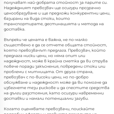
получават най-добрата стойност за парите си.
Надеждният превозвач ще осигури прозрачно
ценообразуване и ще предложи конкурентни цени,
базирани на вида стоки, които
транспортирате, дестинацията и метода на
доставка.
Въпреки че цената е важна, не по-малко
съществено е да се отчете общата стойност,
която превозвачът предлага. Превозвач, който
предлага ниски цени, но няма опит или
надеждност, може в крайна сметка да ви струва
повече поради закъснения, повредени стоки или
проблеми с митницата. От друга страна,
превозвач с по-високи цени, но по-добро
обслужване и надеждност може да ви помогне да
избегнете тези рискове и да спестите средства
на дълги разстояния, като осигури навременни
доставки и намали потенциални загуби.
Когато оценявате превозвачи, поискайте