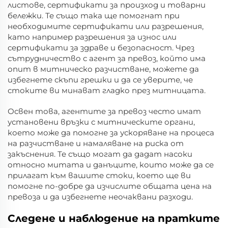
листове, сертификати за произход и товарни
бележки. Те също така ще помогнат при
необходимите сертификати или разрешения,
като например разрешения за износ или
сертификати за здраве и безопасност. Чрез
сътрудничество с агент за превоз, който има
опит в митническо разчистване, можете да
избегнете скъпи грешки и да се уверите, че
стоките ви минават гладко през митницата.
Освен това, агентите за превоз често имат
установени връзки с митническите органи,
което може да помогне за ускоряване на процеса
на разчистване и намаляване на риска от
закъснения. Те също могат да дадат насоки
относно митата и данъците, които може да се
прилагат към вашите стоки, което ще ви
помогне по-добре да изчислите общата цена на
превоза и да избегнете неочаквани разходи.
Следене и наблюдение на пратките