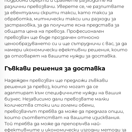
подробни оферти и сравнете разходите на
различни превозвачи. Уверете се, че разпитвате
за евентуални скрити такси, като такси за
обработка, митнически такси или разходи за
застраховка, за да получите ясна представа за
общата цена на превоза. Професионален
превозвач ще бъде прозрачен относно
ценообразуването си и ще сътрудничи с вас, за да
намери икономически ефективни решения, които
да отговарят на вашите нужди за доставка.
Гъвкави решения за доставка
Надежден превозвач ще предложи гъвкави
решения за превоз, които могат да се
адаптират към специфичните нужди на вашия
бизнес. Независимо дали превозвате малки
количества стоки или големи обеми,
превозвачът трябва да може да предлага опции,
които съответстват на вашите изисквания.
Той трябва да може да препоръчва най-
ефективните и икономически изгодни методи за