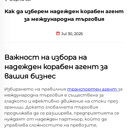
Как да изберем надежден корабен агент
за международна търговия
Jul 30, 2025
Важност на избора на
надежден корабен агент за
вашия бизнес
Избирането на правилния
транспортен агент
за
международна търговия е съществена за
гладкото и ефективно движение на стоки през
граници. Докато глобалната търговия
продължава да се разширява, предприятията се
нуждаят от надежден партньор, който да
управлява сложностите на превозите,