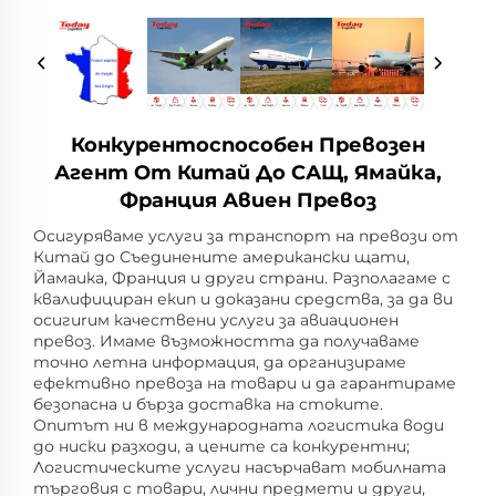
Конкурентоспособен Превозен
Агент От Китай До САЩ, Ямайка,
Франция Авиен Превоз
Осигуряваме услуги за транспорт на превози от
Китай до Съединените американски щати,
Йамаика, Франция и други страни. Разполагаме с
квалифициран екип и доказани средства, за да ви
осигurим качествени услуги за авиационен
превоз. Имаме възможността да получаваме
точно летна информация, да организираме
ефективно превоза на товари и да гарантираме
безопасна и бърза доставка на стоките.
Опитът ни в международната логистика води
до ниски разходи, а цените са конкурентни;
Логистическите услуги насърчават мобилната
търговия с товари, лични предмети и други,