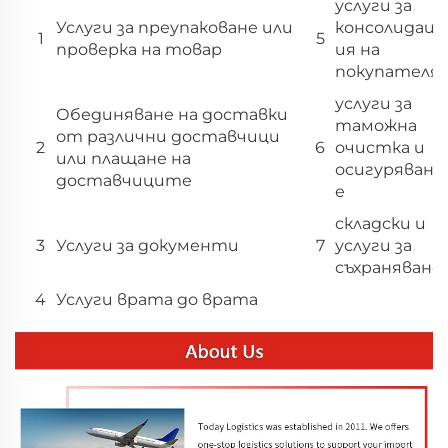
услуги за
Услуги за преупаковане или
консолидац
1
5
проверка на товар
ия на
покупателя
услуги за
Обединяване на доставки
таможна
от различни доставчици
2
6
очистка и
или плащане на
осигуряван
доставчиците
е
складски и
3
Услуги за документи
7
услуги за
съхраняване
4
Услуги врата до врата