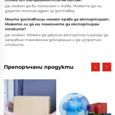
Да, можем да ви помогнем с това. Можете да ни 
дадете точния адрес за доставка. 
Моите доставчици нямат право да експортират. 
Можете ли да ми помогнете да експортирам 
стоките? 
Да, можем. Можем да закупим експортна лиценза, да 
направим таможенна декларация и да изпратим 
стоките. 
Препоръчани продукти