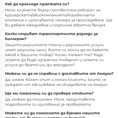
Как да проследя пратката си? 
Моля, кликнете върху съответния уебсайт на 
куриерската/авиокомпанията/корабелната 
компания и използвайте номера за проследяване. Ще 
ви даваме ежедневна и седмична обратна връзка. 
Колко струват транспортните разходи за 
килограм? 
Защото различните тегла и различните услуги 
имат различни цени, бихте ли могли да ми кажете 
какъв е вашите товар? Колко тежат те? Къде 
искате да бъде изпратен товарът и искате ли 
услуга до врата или до аеродром? 
Можеш ли да се справиш с доставките от Амазон? 
Да, имаме богат опит и много клиенти, които се 
нуждаят от обслужване на складовете на Амазон. 
Ще ми помогнеш ли да проверя стоките? 
Да, можем да помогнем. Моля, представете 
подробните си изисквания за проверката. 
Можете ли да помогнете да вземем нашите 
стоки от вътрешността на Китай? 