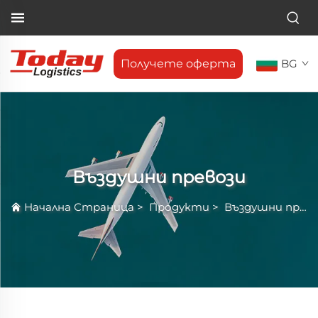
Получете оферта
BG
Въздушни превози
Начална Страница
>
Продукти
>
Въздушни превози