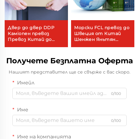
Двер до двер DDP
Морски FCL превоз до
Камionен превоз
Швеция от Китай
Превоз Китай до
Шенжен Яньтян
Австралия Експрес
морски порт
услуга Въздушен
фрахт Транспортни
Получете Безплатна Оферта
разходи
Нашият представител ще се свърже с вас скоро.
Имейл
0/100
Име
0/100
Име на компанията