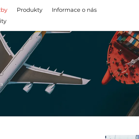
žby
Produkty
Informace o nás
ity
va