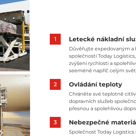
Letecké nákladní sl
1
Důvěřujte expedovaným a
společnosti Today Logistics
zvýšení rychlosti a spolehliv
seeméně napříč celým svě
Ovládání teploty
2
Chráněte své teplotně citl
dopravních služeb společnos
přesnou a spolehlivou dopr
Nebezpečné materiá
3
Společnost Today Logistics