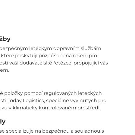
užby
 bezpečným leteckým dopravním službám
, které poskytují přizpůsobená řešení pro
osti vaší dodavatelské řetězce, propojující vás
tem.
ivé položky pomocí regulovaných leteckých
ti Today Logistics, speciálně vyvinutých pro
avu v klimaticky kontrolovaném prostředí.
ly
 se specializuje na bezpečnou a souladnou s