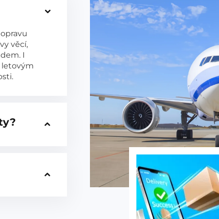
dopravu
vy věcí,
dem. I
m letovým
sti.
ty?