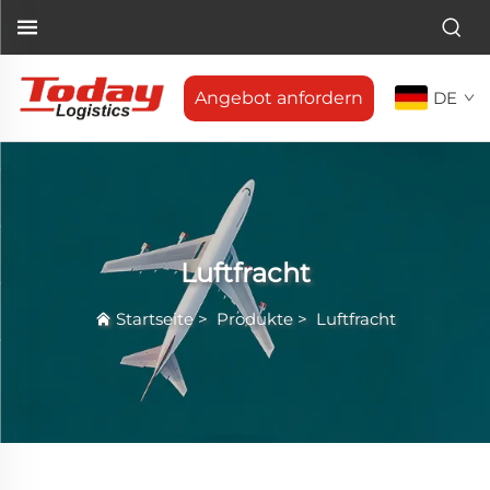
Angebot anfordern
DE
Luftfracht
Startseite
>
Produkte
>
Luftfracht