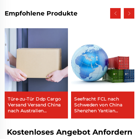
Empfohlene Produkte
Türe-zu-Tür Ddp Cargo
Seefracht FCL nach
Versand Versand China
Schweden von China
nach Australien
Shenzhen Yantian
Expressdienst Luftfracht
Seehafen
Versandkosten
Kostenloses Angebot Anfordern