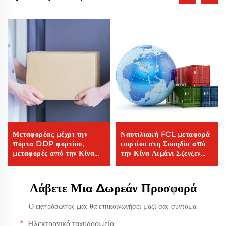
Μεταφορέας μέχρι την
Ναυτιλιακή FCL μεταφορά
πόρτα DDP φορτίου,
φορτίου στη Σουηδία από
μεταφορές από την Κίνα
την Κίνα Λιμάνι Σζενζεν
στην Αυστραλία, εκφρεσιβή
Υαντιαν
υπηρεσία, κόστος
αερομεταφορών
Λάβετε Μια Δωρεάν Προσφορά
Ο εκπρόσωπός μας θα επικοινωνήσει μαζί σας σύντομα.
Ηλεκτρονικό ταχυδρομείο