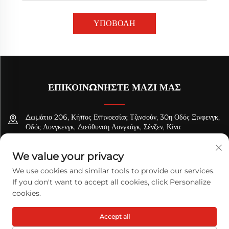
ΥΠΟΒΟΛΗ
ΕΠΙΚΟΙΝΩΝΉΣΤΕ ΜΑΖΊ ΜΑΣ
Δωμάτιο 206, Κήπος Επινοεσίας Τζινσούν, 30η Οδός Ξινφενγκ,
Οδός Λονγκενγκ, Διεύθυνση Λονγκάγκ, Σένζεν, Κίνα
+8618122089570
We value your privacy
[email protected]
We use cookies and similar tools to provide our services.
If you don't want to accept all cookies, click Personalize
cookies.
Πνευματικά δικαιώματα © 2026 TODAY LOGISTICS LTD. Με επιφύλαξη
Accept all
πάσης νομής.
Πολιτική Απορρήτου