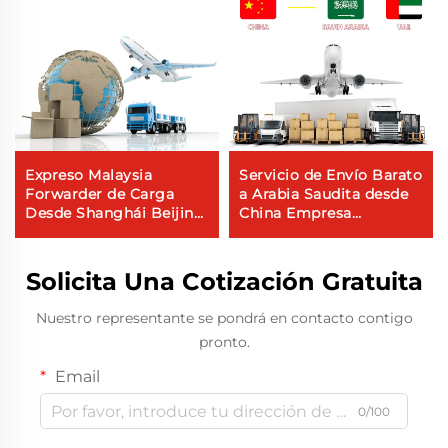
Expreso Malaysia
Servicio de Envío Barato
Forwarder de Carga
a Arabia Saudita desde
Desde Shanghái Beijing
China Empresa
Guangzhou Shenzhen
Logística de Envío Ddp
Hongkong Qingdao
Agente de Envío a EAU
Dubái Envío Puerta a
Solicita Una Cotización Gratuita
Puerta a EE. UU. RU
Nuestro representante se pondrá en contacto contigo
pronto.
Email
0/100