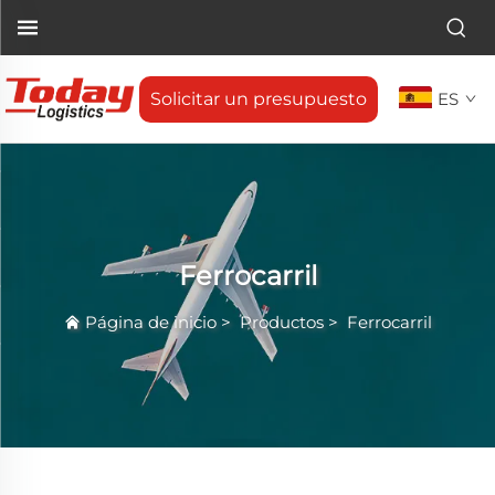
Solicitar un presupuesto
ES
Ferrocarril
Página de inicio
>
Productos
>
Ferrocarril