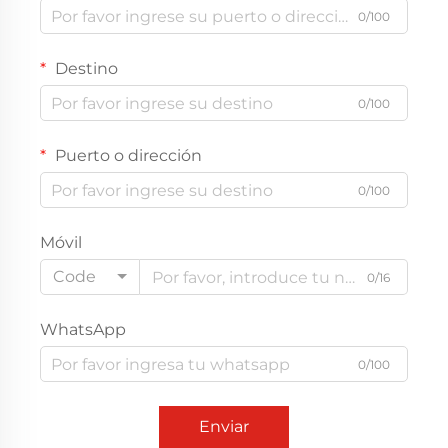
0/100
Destino
0/100
Puerto o dirección
0/100
Móvil
Code
0/16
WhatsApp
0/100
Enviar