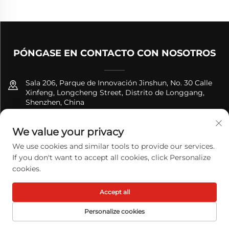
PÓNGASE EN CONTACTO CON NOSOTROS
Sala 206, Parque de Innovación Jinshun, No. 30 Calle
Xinfeng, Longcheng Street, Distrito de Longgang,
Shenzhen, China
+8618122089570
We value your privacy
[email protected]
We use cookies and similar tools to provide our services.
If you don't want to accept all cookies, click Personalize
cookies.
Derechos de autor © 2026 TODAY LOGISTICS LTD. Todos los
Accept all
derechos reservados.
Política de Privacidad
Personalize cookies
PÁGINA DE
CORREO
PRODUCTOS
TELÉFONO