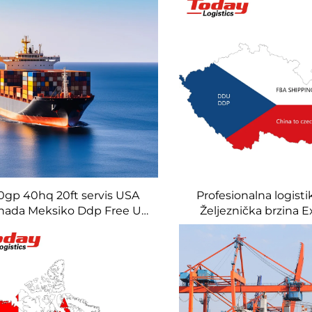
0gp 40hq 20ft servis USA
Profesionalna logist
nada Meksiko Ddp Free Us
Željeznička brzina E
Ddp Sponsor Freight
Shipping Agent Kina
ompany Logistički agent
Republiku Transp
Isporuka iz Kine