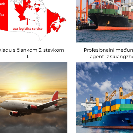
kladu s člankom 3. stavkom
Profesionalni među
1.
agent iz Guangzh
Portugal Jeftini po
prijevoz