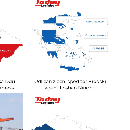
ika Ddu
Odličan zračni špediter Brodski
xpress
agent Foshan Ningbo
 u Češku
Zhejiang Shenzhen Hong
ort
Kong Kina u Grčku Portugal
Brodski