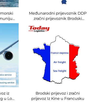
omorski
Međunarodni prijevoznik DDP
umuniju
zračni prijevoznik Brodski
prijevoznik u Nizozemsku
voz iz
Brodski prijevoz i zračni
g u Los
prijevoz Iz Kine u Francusku
editor