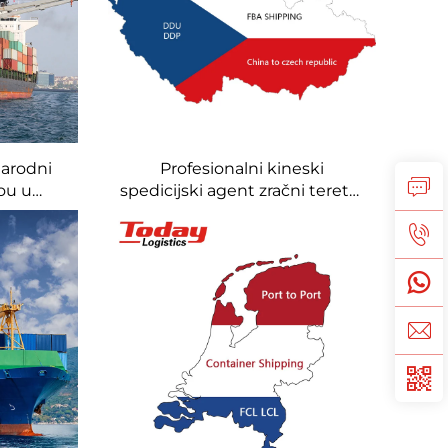
narodni
Profesionalni kineski
ou u
spedicijski agent zračni teretni
morski
prijevoz troškovi prijevoza Kina
u Češku Republiku s DDP
uslugom