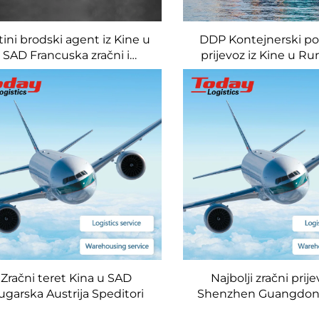
tini brodski agent iz Kine u
DDP Kontejnerski p
SAD Francuska zračni i
prijevoz iz Kine u R
pomorski prijevoz
Speditor
Zračni teret Kina u SAD
Najbolji zračni prije
ugarska Austrija Speditori
Shenzhen Guangdon
Angeles Europe Sp