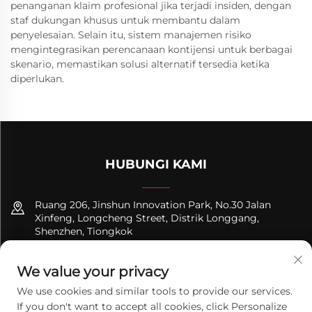
penanganan klaim profesional jika terjadi insiden, dengan
staf dukungan khusus untuk membantu dalam
penyelesaian. Selain itu, sistem manajemen risiko
mengintegrasikan perencanaan kontijensi untuk berbagai
skenario, memastikan solusi alternatif tersedia ketika
diperlukan.
HUBUNGI KAMI
Ruang 206, Jinshun Innovation Park, No.30 Jalan
Xinfeng, Longcheng Street, Distrik Longgang,
Shenzhen, Tiongkok
+8618122089570
We value your privacy
[email protected]
We use cookies and similar tools to provide our services.
If you don't want to accept all cookies, click Personalize