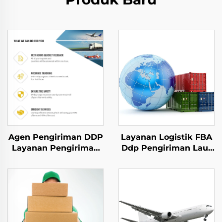
Agen Pengiriman DDP
Layanan Logistik FBA
Layanan Pengiriman
Ddp Pengiriman Laut
ke USA Pengangkutan
Udara Dhl Fedex
Udara ke UK Dhl
Ekspres Agen
Ekspres Pengiriman
Pengiriman Freight
Pintu ke Pintu
Forwarder Dari
Tiongkok ke USA