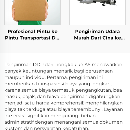
Profesional Pintu ke
Pengiriman Udara
Pintu Transportasi Dhl
Murah Dari Cina ke
Ddp Internasional
USA Dropshipping
Layanan Logistik
USA Ekspres Udara
Dropshipping
Forwarder Pengiriman
Pengiriman DDP dari Tiongkok ke AS menawarkan
Agen
banyak keuntungan menarik bagi perusahaan
maupun individu. Pertama, pengiriman ini
memberikan transparansi biaya yang lengkap,
karena semua biaya termasuk pengangkutan, bea
masuk, pajak, dan biaya pengiriman digabungkan
menjadi satu harga komprehensif, menghilangkan
biaya tak terduga atau biaya tersembunyi. Layanan
ini secara signifikan mengurangi beban
administratif dengan menangani semua dokumen
kustom dan persyaratan kepatuhan,