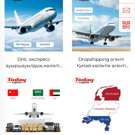
деше көлік
DHL экспресс
Dropshipping агенті
ауыршауылдық көліктік
Қитай көліктік агенті
агент Деніз арқылы
склад бойынша
Қитайдан АҚШ Мексика
тапсырыстарды
Канада Британия
орындау қызметтері
Германия Италияға
Бразилия және
Францияға