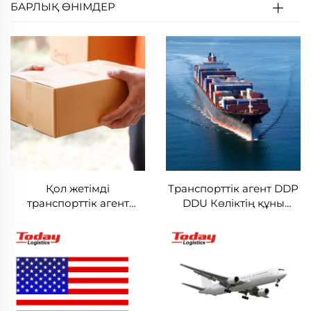
БАРЛЫҚ ӨНІМДЕР
Қол жетімді
Транспорттік агент DDP
транспорттік агент
DDU Көліктің құны
Колумбияға сату
Австралияға деніз
агентінен елден елге
арқылы көлік қызметі
көлік кезеңдері