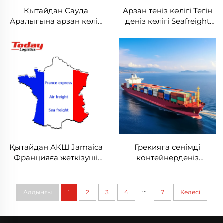
Қытайдан Сауда
Арзан теніз көлігі Тегін
Аралығына арзан көлік
деніз көлігі Seafreight
қызметі Логистика
логистика компаниясы
компаниясы Ддп көлік
Қытайдан UK/
агенті ОАЕ Дубайға үйге
Недерландыстан/
дейін көлік USA UK-ке
Германия/Францияға
деніз арқылы көлік
Қытайдан АҚШ Jamaica
Грекияға сенімді
Францияға жеткізуші
контейнерденіз
агенттік қызметтері
жеткізушісі Қытайдан
арасында байқалады
деніз көлігі
Финляндияға деніз
...
Алдыңғы
1
2
3
4
7
Келесі
көлігі