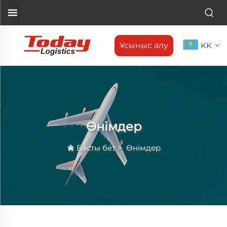
Ұсыныс алу
KK
Өнімдер
Басты бет
>
Өнімдер