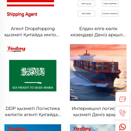
Агент Dropshipping
Елден елге көлік
қызметі Қитайда импорт
кезеңдері Деніз арқылы
агенті Америка/
көлік қызметі
Британия/Испания/АҚШ
Шэньчжэнь көліктік
арқылы ауыршауылдық
агенті Қитайдан АҚШ
көлік
және Нидерландыға
DDP қызметі Логистика
Интернешнл логистика
көліктік агенті Қитайдан
қызметі Деніз арқылы
БАЕ-ге агент Қитайдан
көлік Көліктік агент
Сауда Арабистанына
Хорватияға экспресс