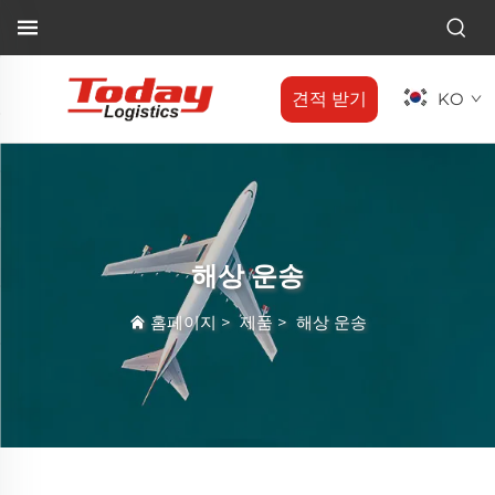
견적 받기
KO
해상 운송
홈페이지
>
제품
>
해상 운송