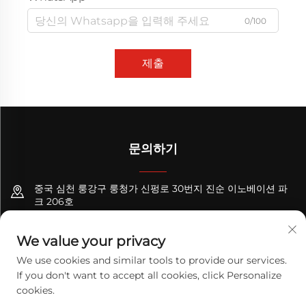
0/100
제출
문의하기
중국 심천 룽강구 룽청가 신펑로 30번지 진순 이노베이션 파
크 206호
+8618122089570
We value your privacy
[email protected]
We use cookies and similar tools to provide our services.
If you don't want to accept all cookies, click Personalize
cookies.