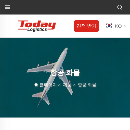
견적 받기
KO
항공 화물
홈페이지
>
제품
>
항공 화물