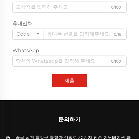
0/100
휴대전화
Code
0/16
WhatsApp
0/100
제출
문의하기
중국 심천 룽강구 룽청가 신펑로 30번지 진순 이노베이션 파