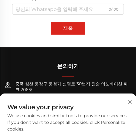
0/100
제출
문의하기
중국 심천 룽강구 룽청가 신펑로 30번지 진순 이노베이션 파
크 206호
+8618122089570
We value your privacy
[email protected]
We use cookies and similar tools to provide our services.
If you don't want to accept all cookies, click Personalize
cookies.