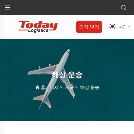
견적 받기
KO
해상 운송
홈페이지
>
제품
>
해상 운송