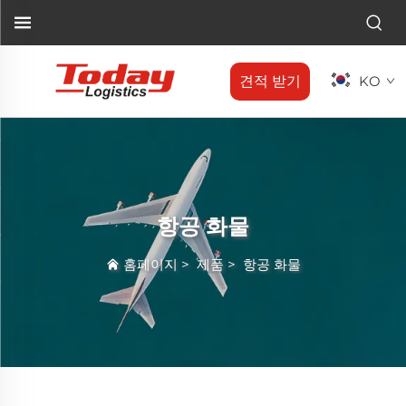
견적 받기
KO
항공 화물
홈페이지
>
제품
>
항공 화물