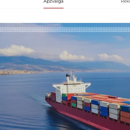
Apžvalga
Rek