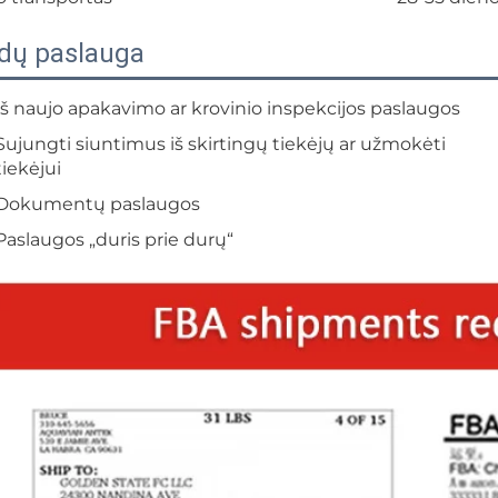
edų paslauga
Iš naujo apakavimo ar krovinio inspekcijos paslaugos
Sujungti siuntimus iš skirtingų tiekėjų ar užmokėti
tiekėjui
Dokumentų paslaugos
Paslaugos „duris prie durų“