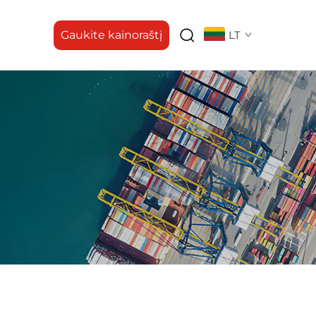
Gaukite kainoraštį
LT