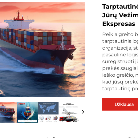
Tarptautin
Jūrų Vežim
Ekspresas
Reikia greito b
tarptautinis lo
organizacija, s
pasauline logi
suregistruoti j
prekės saugiai 
ieško greičio,
kad jūsų prekė
tarptautinę pr
Užklausa