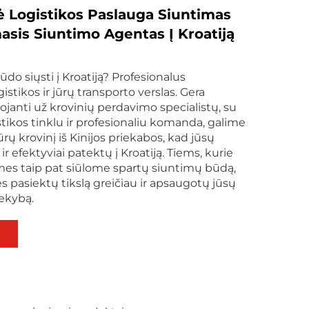
ė Logistikos Paslauga Siuntimas
asis Siuntimo Agentas Į Kroatiją
ūdo siųsti į Kroatiją? Profesionalus
gistikos ir jūrų transporto verslas. Gera
tojanti už krovinių perdavimo specialistų, su
stikos tinklu ir profesionaliu komanda, galime
ūrų krovinį iš Kinijos priekabos, kad jūsų
ir efektyviai patektų į Kroatiją. Tiems, kurie
 mes taip pat siūlome spartų siuntimų būdą,
s pasiektų tikslą greičiau ir apsaugotų jūsų
ekybą.