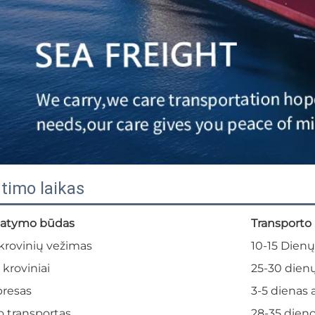
timo laikas
tatymo būdas
Transporto 
krovinių vežimas
10-15 Dienų
 kroviniai
25-30 dien
resas
3-5 dienas 
o transportas
28-35 dien