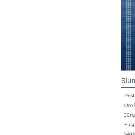
Siun
Pris
Oro 
Jūrų
Eksp
Vėži