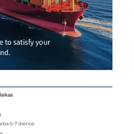
laikas
ų
arba 5-7 dienos
os