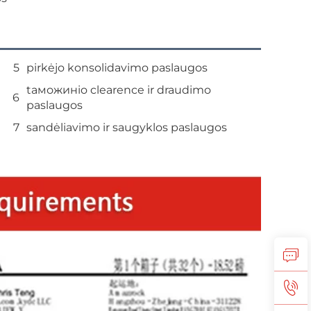
5
pirkėjo konsolidavimo paslaugos
tаможинio clearence ir draudimo
6
paslaugos
7
sandėliavimo ir saugyklos paslaugos