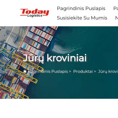
Pagrindinis Puslapis
P
Susisiekite Su Mumis
N
Jūrų kroviniai
Pagrindinis Puslapis
>
Produktai
>
Jūrų krovi