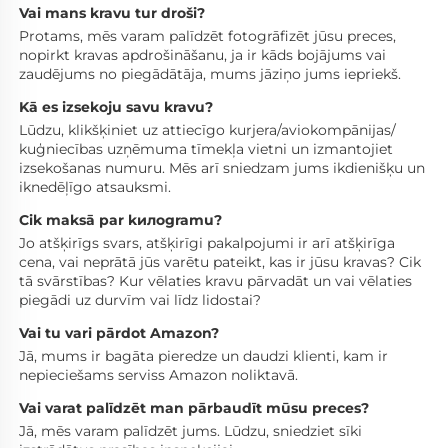
Vai mans kravu tur droši? 
Protams, mēs varam palīdzēt fotogrāfizēt jūsu preces, 
nopirkt kravas apdrošināšanu, ja ir kāds bojājums vai 
zaudējums no piegādātāja, mums jāziņo jums iepriekš. 
Kā es izsekoju savu kravu? 
Lūdzu, klikšķiniet uz attiecīgo kurjera/aviokompānijas/ 
kuģniecības uzņēmuma tīmekļa vietni un izmantojiet 
izsekošanas numuru. Mēs arī sniedzam jums ikdienišķu un 
iknedēļīgo atsauksmi. 
Cik maksā par kилogramu? 
Jo atšķirīgs svars, atšķirīgi pakalpojumi ir arī atšķirīga 
cena, vai neprātā jūs varētu pateikt, kas ir jūsu kravas? Cik 
tā svārstības? Kur vēlaties kravu pārvadāt un vai vēlaties 
piegādi uz durvīm vai līdz lidostai? 
Vai tu vari pārdot Amazon? 
Jā, mums ir bagāta pieredze un daudzi klienti, kam ir 
nepieciešams serviss Amazon noliktavā. 
Vai varat palīdzēt man pārbaudīt mūsu preces? 
Jā, mēs varam palīdzēt jums. Lūdzu, sniedziet sīki 