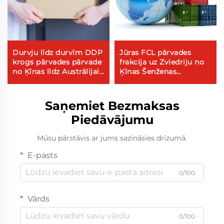
Durvju līdz durvīm DDP
Jūras FCL pārvades
krogs pārvades pārvade
frakcija uz Zviedriju no
no Ķīnas līdz Austrālijai
Ķīnas Šenženas
izsūtījuma serviss gaisa
Yantianas jūras ostas
kravu pārvades maksa
Saņemiet Bezmaksas
Piedāvājumu
Mūsu pārstāvis ar jums sazināsies drīzumā.
E-pasts
0/100
Vārds
0/100