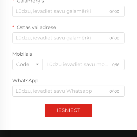
Galamērķis
0/100
Ostas vai adrese
0/100
Mobilais
Code
0/16
WhatsApp
0/100
IESNIEGT