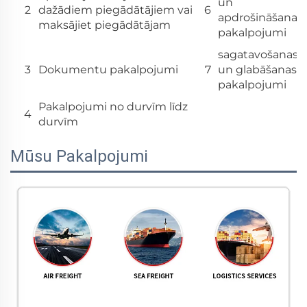
un
2
dažādiem piegādātājiem vai
6
apdrošināšanas
maksājiet piegādātājam
pakalpojumi
sagatavošanas
3
Dokumentu pakalpojumi
7
un glabāšanas
pakalpojumi
Pakalpojumi no durvīm līdz
4
durvīm
Mūsu Pakalpojumi