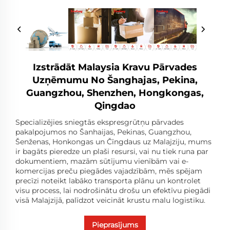
Izstrādāt Malaysia Kravu Pārvades
Uzņēmumu No Šanghajas, Pekina,
Guangzhou, Shenzhen, Hongkongas,
Qingdao
Specializējies sniegtās ekspresgrūtņu pārvades
pakalpojumos no Šanhaijas, Pekinas, Guangzhou,
Šenženas, Honkongas un Čīngdaus uz Malajziju, mums
ir bagāts pieredze un plaši resursi, vai nu tiek runa par
dokumentiem, mazām sūtījumu vienībām vai e-
komercijas preču piegādes vajadzībām, mēs spējam
precīzi noteikt labāko transporta plānu un kontrolet
visu process, lai nodrošinātu drošu un efektīvu piegādi
visā Malajzijā, palīdzot veicināt krustu malu logistiku.
Pieprasījums