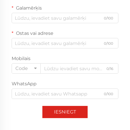
Galamērķis
0/100
Ostas vai adrese
0/100
Mobilais
Code
0/16
WhatsApp
0/100
IESNIEGT