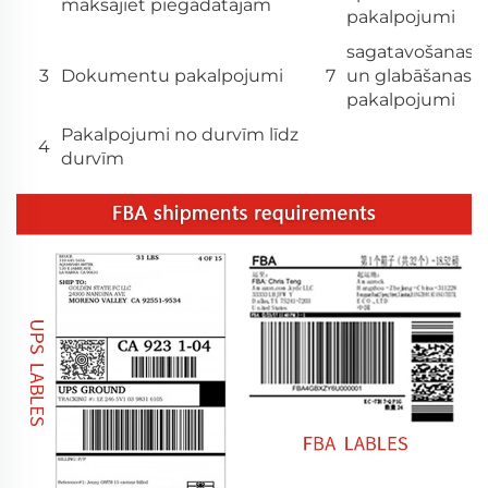
maksājiet piegādātājam
pakalpojumi
sagatavošanas
3
Dokumentu pakalpojumi
7
un glabāšanas
pakalpojumi
Pakalpojumi no durvīm līdz
4
durvīm