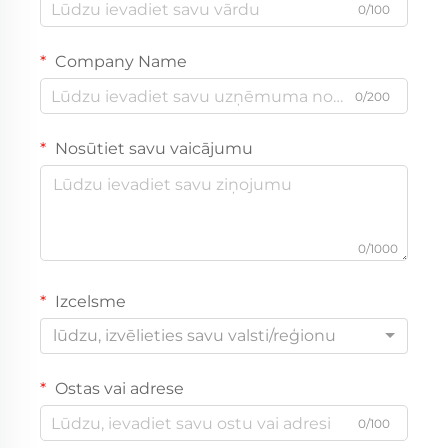
0/100
Company Name
0/200
Nosūtiet savu vaicājumu
0/1000
Izcelsme
lūdzu, izvēlieties savu valsti/reģionu
Ostas vai adrese
0/100