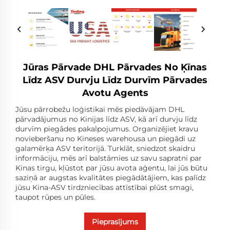
Jūras Pārvade DHL Pārvades No Ķīnas
Līdz ASV Durvju Līdz Durvīm Pārvades
Avotu Agents
Jūsu pārrobežu loģistikai mēs piedāvājam DHL
pārvadājumus no Kinijas līdz ASV, kā arī durvju līdz
durvīm piegādes pakalpojumus. Organizējiet kravu
novieberšanu no Kineses warehousa un piegādi uz
galamērķa ASV teritorijā. Turklāt, sniedzot skaidru
informāciju, mēs arī balstāmies uz savu sapratni par
Kinas tirgu, kļūstot par jūsu avota aģentu, lai jūs būtu
saziņā ar augstas kvalitātes piegādātājiem, kas palīdz
jūsu Kina-ASV tirdzniecības attīstībai plūst smagi,
taupot rūpes un pūles.
Pieprasījums