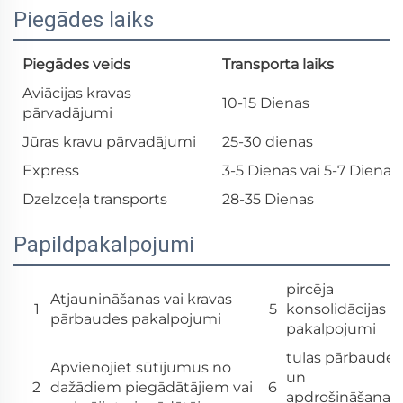
Piegādes laiks
Piegādes veids
Transporta laiks
Aviācijas kravas
10-15 Dienas
pārvadājumi
Jūras kravu pārvadājumi
25-30 dienas
Express
3-5 Dienas vai 5-7 Dienas
Dzelzceļa transports
28-35 Dienas
Papildpakalpojumi
pircēja
Atjaunināšanas vai kravas
1
5
konsolidācijas
pārbaudes pakalpojumi
pakalpojumi
tulas pārbaude
Apvienojiet sūtījumus no
un
2
dažādiem piegādātājiem vai
6
apdrošināšanas