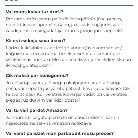
Vai mans kravu tur droši? 
Protams, mēs varam palīdzēt fotogrāfizēt jūsu preces, 
nopirkt kravas apdrošināšanu, ja ir kāds bojājums vai 
zaudējums no piegādātāja, mums jāziņo jums iepriekš. 
Kā es izsekoju savu kravu? 
Lūdzu, klikšķiniet uz attiecīgo kurjera/aviokompānijas/ 
kuģniecības uzņēmuma tīmekļa vietni un izmantojiet 
izsekošanas numuru. Mēs arī sniedzam jums ikdienišķu un 
iknedēļīgo atsauksmi. 
Cik maksā par kилogramu? 
Jo atšķirīgs svars, atšķirīgi pakalpojumi ir arī atšķirīga 
cena, vai neprātā jūs varētu pateikt, kas ir jūsu kravas? Cik 
tā svārstības? Kur vēlaties kravu pārvadāt un vai vēlaties 
piegādi uz durvīm vai līdz lidostai? 
Vai tu vari pārdot Amazon? 
Jā, mums ir bagāta pieredze un daudzi klienti, kam ir 
nepieciešams serviss Amazon noliktavā. 
Vai varat palīdzēt man pārbaudīt mūsu preces? 