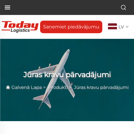
Saņemiet piedāvājumu
LV
Jūras kravu pārvadājumi
Galvenā Lapa
>
Produkti
>
Jūras kravu pārvadājumi