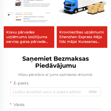
Kravu pārvades
Krovniecības uzņēmumi
uzņēmums izsūtījuma
Shenzhen Express Māja
serviss gaisa pārvade
līdz mājai Kurasanas
pārvades serviss
serviss Dhl Express Ķīna
Kanādai gaisa jūras
līdz ASV 5 - 7 dienas
pārvade
Globālais pircējs
Saņemiet Bezmaksas
Piedāvājumu
Mūsu pārstāvis ar jums sazināsies drīzumā.
E-pasts
0/100
Vārds