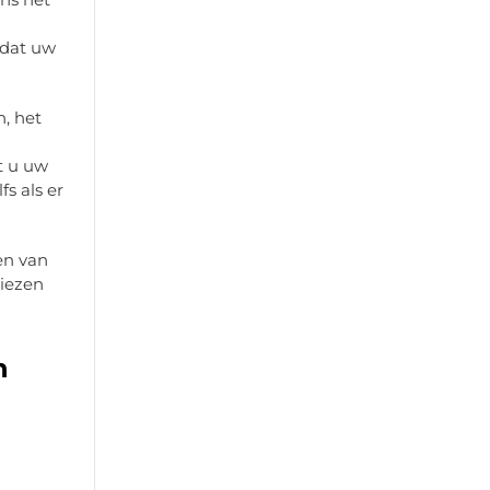
odat uw
, het
t u uw
s als er
en van
kiezen
n