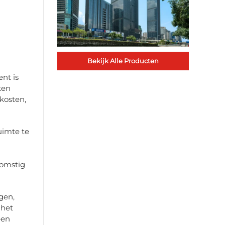
Bekijk Alle Producten
nt is
ken
kosten,
uimte te
komstig
gen,
 het
een