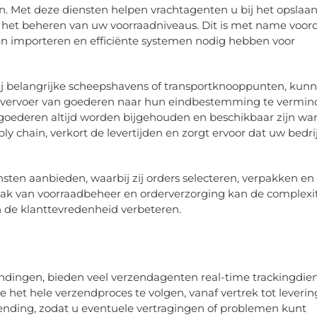
en. Met deze diensten helpen vrachtagenten u bij het opslaa
 het beheren van uw voorraadniveaus. Dit is met name voord
en importeren en efficiënte systemen nodig hebben voor
ij belangrijke scheepshavens of transportknooppunten, kun
t vervoer van goederen naar hun eindbestemming te vermin
goederen altijd worden bijgehouden en beschikbaar zijn wa
 chain, verkort de levertijden en zorgt ervoor dat uw bedrijf
en aanbieden, waarbij zij orders selecteren, verpakken en 
ak van voorraadbeheer en orderverzorging kan de complexit
n de klanttevredenheid verbeteren.
dingen, bieden veel verzendagenten real-time trackingdie
 het hele verzendproces te volgen, vanaf vertrek tot leverin
 zending, zodat u eventuele vertragingen of problemen kunt