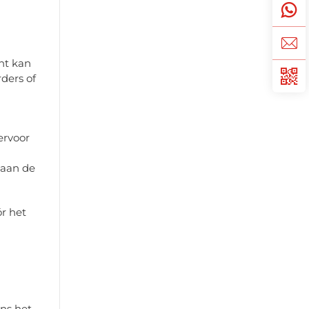
nt kan
ders of
ervoor
 aan de
r het
ens het