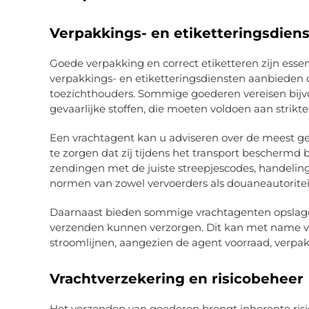
Verpakkings- en etiketteringsdien
Goede verpakking en correct etiketteren zijn esse
verpakkings- en etiketteringsdiensten aanbieden d
toezichthouders. Sommige goederen vereisen bijvo
gevaarlijke stoffen, die moeten voldoen aan strikte 
Een vrachtagent kan u adviseren over de meest g
te zorgen dat zij tijdens het transport beschermd b
zendingen met de juiste streepjescodes, handeling
normen van zowel vervoerders als douaneautoritei
Daarnaast bieden sommige vrachtagenten opslagdi
verzenden kunnen verzorgen. Dit kan met name vo
stroomlijnen, aangezien de agent voorraad, verpa
Vrachtverzekering en risicobeheer
Het verzenden van goederen brengt inherente risico