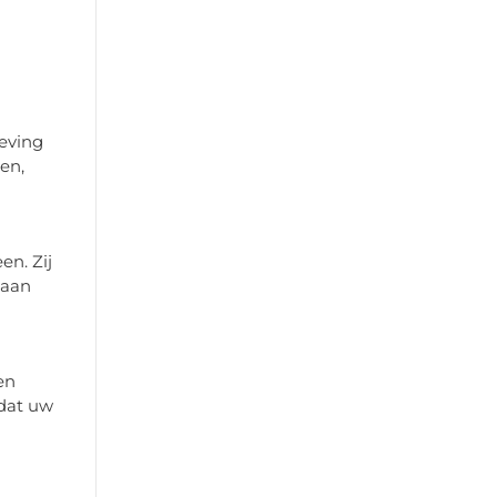
eving
en,
en. Zij
 aan
en
 dat uw