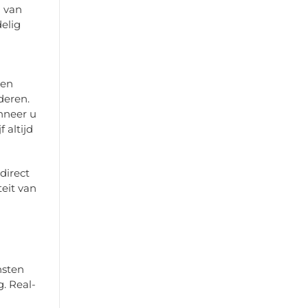
n van
elig
nen
deren.
nneer u
 altijd
direct
eit van
nsten
g. Real-