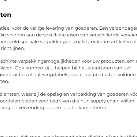
sten
ntieel voor de veilige levering van goederen. Een verzendage
ie voldoen aan de specifieke eisen van verschillende vervoer
orbeeld speciale verpakkingen, zoals breekbare artikelen of
richtlijnen.
eschikte verpakkingsmogelijkheden voor uw producten, om 
lijven. Ook kunnen zij u helpen bij het etiketteren van uw
sinstructies of nalevingslabels, zodat uw producten voldoen
ten.
ensten, waar zij de opslag en verpakking van goederen vóó
ordelen bieden voor bedrijven die hun supply chain willen
kking en verzending op één locatie kan beheren.
's met zich mee, zoals beschadiging, diefstal of verlies tijd