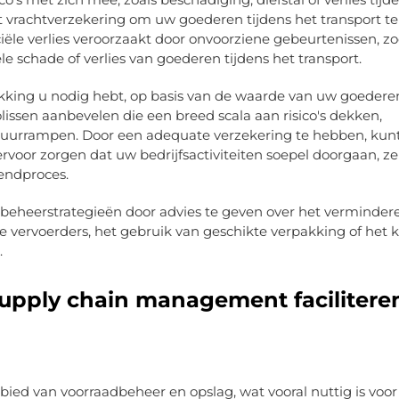
t vrachtverzekering om uw goederen tijdens het transport te
iële verlies veroorzaakt door onvoorziene gebeurtenissen, z
le schade of verlies van goederen tijdens het transport.
kking u nodig hebt, op basis van de waarde van uw goederen
ssen aanbevelen die een breed scala aan risico's dekken,
atuurrampen. Door een adequate verzekering te hebben, kun
voor zorgen dat uw bedrijfsactiviteiten soepel doorgaan, zelf
endproces.
beheerstrategieën door advies te geven over het verminder
re vervoerders, het gebruik van geschikte verpakking of het 
.
supply chain management facilitere
ied van voorraadbeheer en opslag, wat vooral nuttig is voor