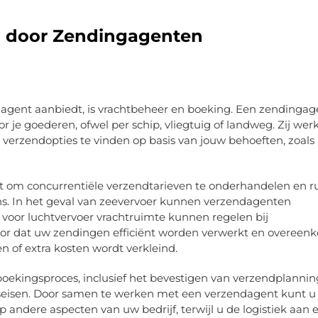
 door Zendingagenten
gagent aanbiedt, is vrachtbeheer en boeking. Een zendingage
r je goederen, ofwel per schip, vliegtuig of landweg. Zij wer
verzendopties te vinden op basis van jouw behoeften, zoals 
at om concurrentiële verzendtarieven te onderhandelen en r
ns. In het geval van zeevervoer kunnen verzendagenten
e voor luchtvervoer vrachtruimte kunnen regelen bij
oor dat uw zendingen efficiënt worden verwerkt en overeen
en of extra kosten wordt verkleind.
oekingsproces, inclusief het bevestigen van verzendplannin
seisen. Door samen te werken met een verzendagent kunt u
 andere aspecten van uw bedrijf, terwijl u de logistiek aan 