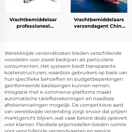
Vrachtbemiddelaar
Vrachtbemiddelaars
professioneel
verzendagent China
transportagent deur-
naar Canada VK
tot-deur zee- en
Duitsland Italië met
luchtverzending cargo
goedkope
naar Europa USA DDP
verzendtarieven
Wereldwijde verzendkosten bieden verschillende
kosten
voordelen voor zowel bedrijven als particuliere
consumenten. Het systeem biedt transparante
kostenstructuren, waardoor gebruikers op basis van
hun specifieke behoeften en budgetbeperkingen
geïnformeerde beslissingen kunnen nemen.
Integratie met e-commerce-platforms maakt
automatische tariefberekeningen en naadloze
afrekenervaringen mogelijk. De competitieve aard
van wereldwijde verzending zorgt ervoor dat prijzen
marktgericht blijven, wat vaak betere deals oplevert
voor klanten. Flexibele prijsmodellen bieden ruimte
voor verschillende verzendvaarten en service