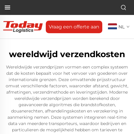
Vraag een offerte aan
NL
wereldwijd verzendkosten
Wereldwijde verzendprijzen vormen een complex systeem
dat de kosten bepaalt voor het vervoer van goederen over
internationale grenzen. Deze omvattende prijsstructuur
omvat verschillende factoren, waaronder afstand, gewicht,
afmetingen, verzendmethode en leveringstijden. Moderne
wereldwijde verzendprijzen worden berekend door
geavanceerde algoritmes die brandstofkosten,
douanerechten, afhandelingskosten en verzekering in
aanmerking nemen. Deze systemen integreren real-time
data van meerdere transporteurs, waardoor bedrijven en
particulieren de mogelijkheid hebben om tarieven te