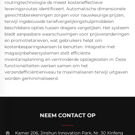
routingtechnologie de meest kosteneffectieve
leveringsroutes identificeert. Automatische dimensionele
gewichtsberekeningen zorgen voor nauwkeurige prijzen,
terwijl ingebouwde tariefvergelijkingshulpmiddelen
beschikbare opties tussen dragers vergelijken. Het systeem
biedt aanpasbare waarschuwingen voor prijsveranderingen
en promotietarieven, wat gebruikers helpt om
kostenbesparingskansen te benutten. Integratie met
magazijnbeheersystemen stelt efficiënte
inventarisplanning en verminderde opslagkosten in. Deze
functionaliteiten werken samen om het
verzendefficiëntieniveau te maximaliseren terwijl uitgaven
worden geminimaliseerd.
NEEM CONTACT OP
Kamer 206, Jinshun Innovation Park, Nr. 30 Xinfeng