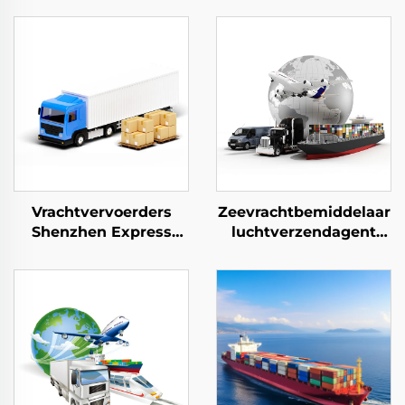
Vrachtvervoerders
Zeevrachtbemiddelaar
Shenzhen Express
luchtverzendagent
Deur-tot-deur
China naar VK deur-
verzending Express
tot-deur bezorging
Dhl Express China
DHL FedEx
naar USA 5 - 7 dagen
logistiekservices
Globale Koper