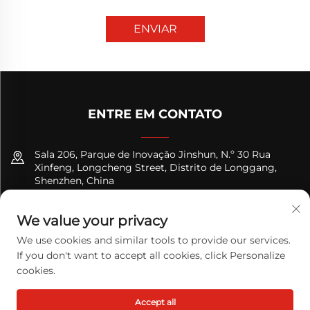
ENVIAR
ENTRE EM CONTATO
Sala 206, Parque de Inovação Jinshun, N.º 30 Rua
Xinfeng, Longcheng Street, Distrito de Longgang,
Shenzhen, China
+8618122089570
We value your privacy
[email protected]
We use cookies and similar tools to provide our services.
If you don't want to accept all cookies, click Personalize
cookies.
Copyright © 2026 TODAY LOGISTICS LTD. Todos os direitos
Accept all