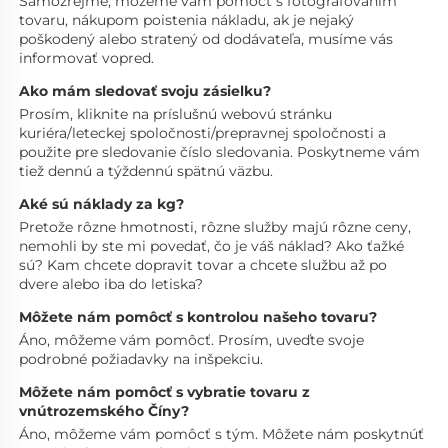
Samozrejme, môžeme vám pomôcť s fotografovaním 
tovaru, nákupom poistenia nákladu, ak je nejaký 
poškodený alebo stratený od dodávateľa, musíme vás 
informovať vopred. 
Ako mám sledovať svoju zásielku? 
Prosím, kliknite na príslušnú webovú stránku 
kuriéra/leteckej spoločnosti/prepravnej spoločnosti a 
použite pre sledovanie číslo sledovania. Poskytneme vám 
tiež dennú a týždennú spätnú väzbu. 
Aké sú náklady za kg? 
Pretože rôzne hmotnosti, rôzne služby majú rôzne ceny, 
nemohli by ste mi povedať, čo je váš náklad? Ako ťažké 
sú? Kam chcete dopravit tovar a chcete službu až po 
dvere alebo iba do letiska? 
Môžete nám pomôcť s kontrolou našeho tovaru? 
Áno, môžeme vám pomôcť. Prosím, uveďte svoje 
podrobné požiadavky na inšpekciu. 
Môžete nám pomôcť s vybratie tovaru z 
vnútrozemského Číny? 
Áno, môžeme vám pomôcť s tým. Môžete nám poskytnúť 