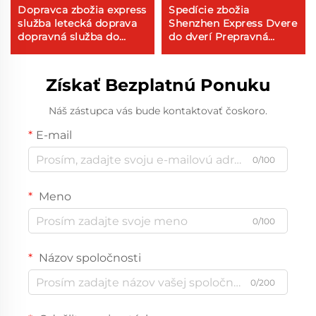
Dopravca zbožia express
Spedície zbožia
služba letecká doprava
Shenzhen Express Dvere
dopravná služba do
do dverí Prepravná
Kanady letecká a
služba Dhl Express Čína
morská doprava
do USA 5 - 7 dní
Globálny kúpca
Získať Bezplatnú Ponuku
Náš zástupca vás bude kontaktovať čoskoro.
E-mail
0/100
Meno
0/100
Názov spoločnosti
0/200