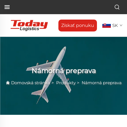
Získať ponuku
SK
Námorná preprava
Domovská stránka
>
Produkty
>
Námorná preprava