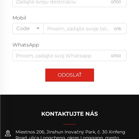
0/100
Mobil
Code
0/16
WhatsApp
0/100
ODOSLAŤ
KONTAKTUJTE NÁS
Miestnos 206, Jinshun Inovačný Park, č. 30 Xinfeng
Road, ulica Longcheng, okres Longgang, mesto