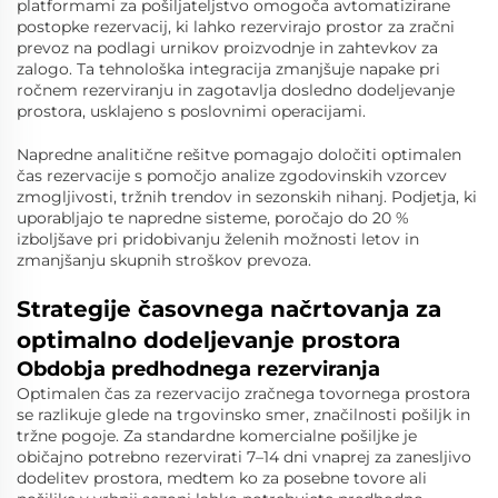
platformami za pošiljateljstvo omogoča avtomatizirane
postopke rezervacij, ki lahko rezervirajo prostor za zračni
prevoz na podlagi urnikov proizvodnje in zahtevkov za
zalogo. Ta tehnološka integracija zmanjšuje napake pri
ročnem rezerviranju in zagotavlja dosledno dodeljevanje
prostora, usklajeno s poslovnimi operacijami.
Napredne analitične rešitve pomagajo določiti optimalen
čas rezervacije s pomočjo analize zgodovinskih vzorcev
zmogljivosti, tržnih trendov in sezonskih nihanj. Podjetja, ki
uporabljajo te napredne sisteme, poročajo do 20 %
izboljšave pri pridobivanju želenih možnosti letov in
zmanjšanju skupnih stroškov prevoza.
Strategije časovnega načrtovanja za
optimalno dodeljevanje prostora
Obdobja predhodnega rezerviranja
Optimalen čas za rezervacijo zračnega tovornega prostora
se razlikuje glede na trgovinsko smer, značilnosti pošiljk in
tržne pogoje. Za standardne komercialne pošiljke je
običajno potrebno rezervirati 7–14 dni vnaprej za zanesljivo
dodelitev prostora, medtem ko za posebne tovore ali