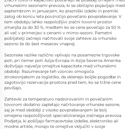
Zračni tovorni kapaciteti postanejo še posebej omejeni med
vrhunskimi sezonami prevoza, ki se običajno pojavljajo med
septembrom in januarjem, ko prazniški izdelki in premiki
zalog ob koncu leta povzročijo povečano povpraševanje. V
tem obdobju lahko razpoložljivi zračni tovorni prostor
zmanjša za do 30 %, medtem ko se cene povečajo za 50 %
ali več v primerjavi s cenami v mimo-sezoni. Pametni
pošiljatelji začnejo načrtovati svoje zahteve za vrhunsko
sezono že do šest mesecev vnaprej.
Sezonske razlike različno vplivajo na posamezne trgovske
poti, pri čemer poti Azija-Evropa in Azija-Severna Amerika
doživljajo največje omejitve kapacitete med vrhunskimi
obdobji. Razumevanje teh vzorcev omogoča
strokovnjakom za logistiko, da sklenejo boljše pogodbe in
zagotovijo rezervacije prostora pred tem, ko se tržne cene
povišajo.
Zahtevki za temperaturo nadzorovanim in povečanim
tovorom dodatno zapletajo načrtovanje vrhunske sezone,
saj je med obdobji z visoko povpraševanjem še bolj
omejena razpoložljivost specializiranega zračnega prevoza.
Podjetja, ki pošiljajo farmacevtske izdelke, elektroniko ali
modne artikle, morajo te omejitve vključiti v svoje