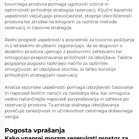
tovornega prostora pomaga ugotoviti vzorce in
optimizirati prihodnje strategije rezervacij. Ključni kazalniki
uspešnosti vključujejo pravočasnost, stopnje izkoriščenosti
prostora ter stroške na kilogram za različne metode
rezervacij in časovne strategije.
Redni pregledi uspešnosti s posredniki za tovorno pošiljanja
in z letalskimi družbami zagotavljajo, da se dogovori o
dodelitvi prostora ujemajo z poslovnimi zahtevami ter
omogočajo prepoznavanje priložnosti za izboljšave. Takšna
pogajanja pogosto razkrijejo načrte za razširitev
zmogljivosti ali izboljšave storitev, ki lahko koristijo
prihodnjim strategijam rezervacij.
Analiza sezonske uspešnosti pomaga izboljševati časovanje
in napovedi količin naročil za naslednja leta, kar omogoča
vedno natančnejše napovedi povpraševanja in zahteve po
rezervaciji prostora. Ta pristop stalnega izboljševanja
povečuje zanesljivost in učinkovitost celotnega dobavnega
veriga.
Pogosta vprašanja
Kako vnaprej moram rezervirati prostor za