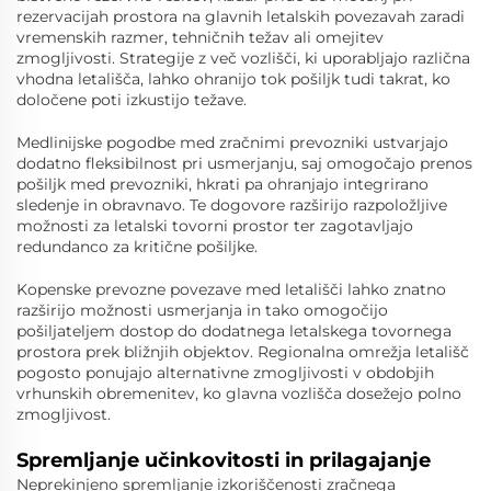
rezervacijah prostora na glavnih letalskih povezavah zaradi
vremenskih razmer, tehničnih težav ali omejitev
zmogljivosti. Strategije z več vozlišči, ki uporabljajo različna
vhodna letališča, lahko ohranijo tok pošiljk tudi takrat, ko
določene poti izkustijo težave.
Medlinijske pogodbe med zračnimi prevozniki ustvarjajo
dodatno fleksibilnost pri usmerjanju, saj omogočajo prenos
pošiljk med prevozniki, hkrati pa ohranjajo integrirano
sledenje in obravnavo. Te dogovore razširijo razpoložljive
možnosti za letalski tovorni prostor ter zagotavljajo
redundanco za kritične pošiljke.
Kopenske prevozne povezave med letališči lahko znatno
razširijo možnosti usmerjanja in tako omogočijo
pošiljateljem dostop do dodatnega letalskega tovornega
prostora prek bližnjih objektov. Regionalna omrežja letališč
pogosto ponujajo alternativne zmogljivosti v obdobjih
vrhunskih obremenitev, ko glavna vozlišča dosežejo polno
zmogljivost.
Spremljanje učinkovitosti in prilagajanje
Neprekinjeno spremljanje izkoriščenosti zračnega