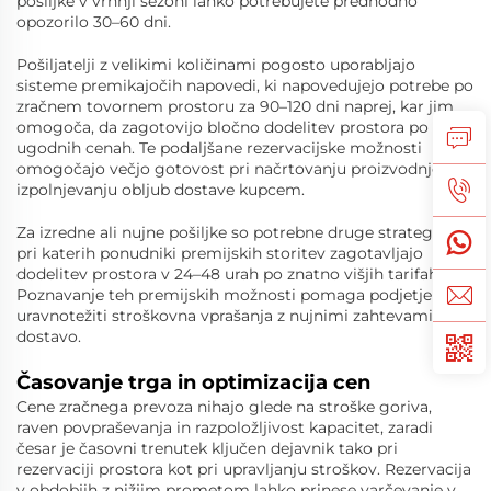
pošiljke v vrhnji sezoni lahko potrebujete predhodno
opozorilo 30–60 dni.
Pošiljatelji z velikimi količinami pogosto uporabljajo
sisteme premikajočih napovedi, ki napovedujejo potrebe po
zračnem tovornem prostoru za 90–120 dni naprej, kar jim
omogoča, da zagotovijo bločno dodelitev prostora po
ugodnih cenah. Te podaljšane rezervacijske možnosti
omogočajo večjo gotovost pri načrtovanju proizvodnje in
izpolnjevanju obljub dostave kupcem.
Za izredne ali nujne pošiljke so potrebne druge strategije,
pri katerih ponudniki premijskih storitev zagotavljajo
dodelitev prostora v 24–48 urah po znatno višjih tarifah.
Poznavanje teh premijskih možnosti pomaga podjetjem
uravnotežiti stroškovna vprašanja z nujnimi zahtevami za
dostavo.
Časovanje trga in optimizacija cen
Cene zračnega prevoza nihajo glede na stroške goriva,
raven povpraševanja in razpoložljivost kapacitet, zaradi
česar je časovni trenutek ključen dejavnik tako pri
rezervaciji prostora kot pri upravljanju stroškov. Rezervacija
v obdobjih z nižjim prometom lahko prinese varčevanje v