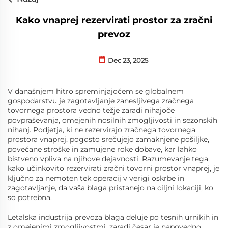
Kako vnaprej rezervirati prostor za zračni
prevoz
Dec 23, 2025
V današnjem hitro spreminjajočem se globalnem
gospodarstvu je zagotavljanje zanesljivega zračnega
tovornega prostora vedno težje zaradi nihajoče
povpraševanja, omejenih nosilnih zmogljivosti in sezonskih
nihanj. Podjetja, ki ne rezervirajo zračnega tovornega
prostora vnaprej, pogosto srečujejo zamaknjene pošiljke,
povečane stroške in zamujene roke dobave, kar lahko
bistveno vpliva na njihove dejavnosti. Razumevanje tega,
kako učinkovito rezervirati zračni tovorni prostor vnaprej, je
ključno za nemoten tek operacij v verigi oskrbe in
zagotavljanje, da vaša blaga pristanejo na ciljni lokaciji, ko
so potrebna.
Letalska industrija prevoza blaga deluje po tesnih urnikih in
z omejenimi zmogljivostmi, zaradi česar je napovedno