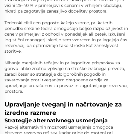
višini 25–40 % v primerjavi s cenami v vrhnjem obdobju,
hkrati pa zagotavlja zanesljivo dodelitev prostora.
Tedenski cikli cen pogosto kažejo vzorce, pri katerih
ponudbe sredine tedna omogočajo boljšo razpoložljivost in
cene v primerjavi z odhodi v ponedeljek ali petek. Izkušeni
logistični managerji sledijo tem vzorcem in prilagajajo čas
rezervacij, da optimizirajo tako stroške kot zanesljivost
storitve.
Nihanje menjalnih tečajev in prilagoditve prispevkov za
gorivo lahko znatno vplivajo na stroške zračnega prevoza,
zaradi česar so strategije dolgoročnih pogodb in
zavarovanja proti tveganjem dragocene orodja za
upravljanje proračunov za prevoz in zagotavljanje rezervacij
prostora.
Upravljanje tveganj in načrtovanje za
izredne razmere
Strategije alternativnega usmerjanja
Razvoj alternativnih možnosti usmerjanja omogoča
bistveno rezervno rešitev, kadar pride do motenj pri