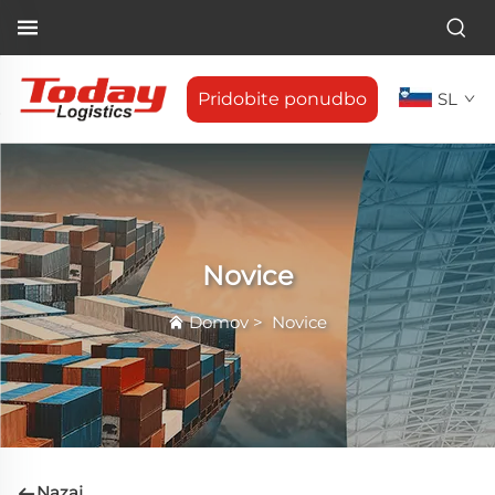
Pridobite ponudbo
SL
Novice
Domov
>
Novice
Nazaj