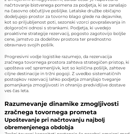
načrtovanje bistvenega pomena za podjetja, ki se zanašajo
na časovno občutljive pošiljke. Letalske družbe običajno
dodeljujejo prostor za tovorno blago glede na dejavnike,
kot so priljubljenost poti, sezonski vzorci povpraševanja in
dolgoročni odnosi s strankami. Podjetja, ki uvedejo
proaktivne strategije rezervacij, pogosto zagotovijo boljše
cene, jamstvo za dodelitev prostora ter prednostno
obravnavo svojih pošilk.
Progresivni vodje logistike razumejo, da rezervacija
zračnega tovornega prostora zahteva strategičen pristop, ki
upošteva več spremenljivk, kot so količina pošiljk, zahteve
ciljne destinacije in tržni pogoji. Z uvedbo sistematičnih
postopkov rezervacij lahko podjetja zmanjšajo tveganje
pomanjkanja zmogljivosti in ohranijo predvidljive dostave
ves čas leta.
Razumevanje dinamike zmogljivosti
zračnega tovornega prometa
Upoštevanje pri načrtovanju najbolj
obremenjenega obdobja