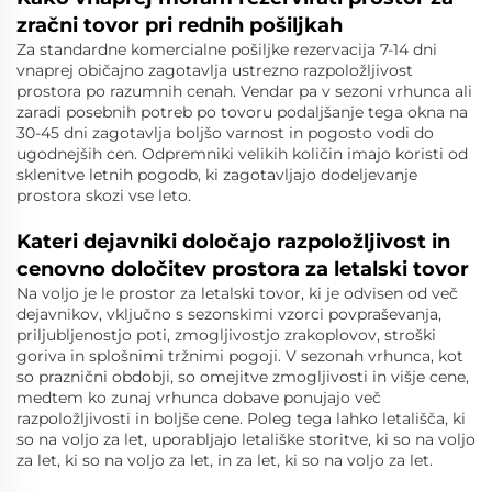
zračni tovor pri rednih pošiljkah
Za standardne komercialne pošiljke rezervacija 7-14 dni
vnaprej običajno zagotavlja ustrezno razpoložljivost
prostora po razumnih cenah. Vendar pa v sezoni vrhunca ali
zaradi posebnih potreb po tovoru podaljšanje tega okna na
30-45 dni zagotavlja boljšo varnost in pogosto vodi do
ugodnejših cen. Odpremniki velikih količin imajo koristi od
sklenitve letnih pogodb, ki zagotavljajo dodeljevanje
prostora skozi vse leto.
Kateri dejavniki določajo razpoložljivost in
cenovno določitev prostora za letalski tovor
Na voljo je le prostor za letalski tovor, ki je odvisen od več
dejavnikov, vključno s sezonskimi vzorci povpraševanja,
priljubljenostjo poti, zmogljivostjo zrakoplovov, stroški
goriva in splošnimi tržnimi pogoji. V sezonah vrhunca, kot
so praznični obdobji, so omejitve zmogljivosti in višje cene,
medtem ko zunaj vrhunca dobave ponujajo več
razpoložljivosti in boljše cene. Poleg tega lahko letališča, ki
so na voljo za let, uporabljajo letališke storitve, ki so na voljo
za let, ki so na voljo za let, in za let, ki so na voljo za let.