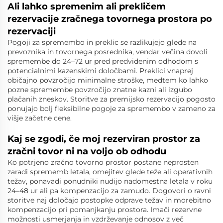
Ali lahko spremenim ali prekličem
rezervacije zračnega tovornega prostora po
rezervaciji
Pogoji za spremembo in preklic se razlikujejo glede na
prevoznika in tovornega posrednika, vendar večina dovoli
spremembe do 24–72 ur pred predvidenim odhodom s
potencialnimi kazenskimi določbami. Preklici vnaprej
običajno povzročijo minimalne stroške, medtem ko lahko
pozne spremembe povzročijo znatne kazni ali izgubo
plačanih zneskov. Storitve za premijsko rezervacijo pogosto
ponujajo bolj fleksibilne pogoje za spremembo v zameno za
višje začetne cene.
Kaj se zgodi, če moj rezerviran prostor za
zračni tovor ni na voljo ob odhodu
Ko potrjeno zračno tovorno prostor postane neprosten
zaradi sprememb letala, omejitev glede teže ali operativnih
težav, ponavadi ponudniki nudijo nadomestna letala v roku
24–48 ur ali pa kompenzacijo za zamudo. Dogovori o ravni
storitve naj določajo postopke odprave težav in morebitno
kompenzacijo pri pomanjkanju prostora. Imači rezervne
možnosti usmerjanja in vzdrževanje odnosov z več