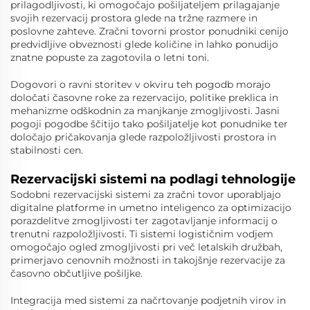
prilagodljivosti, ki omogočajo pošiljateljem prilagajanje
svojih rezervacij prostora glede na tržne razmere in
poslovne zahteve.
Zračni tovorni prostor
ponudniki cenijo
predvidljive obveznosti glede količine in lahko ponudijo
znatne popuste za zagotovila o letni toni.
Dogovori o ravni storitev v okviru teh pogodb morajo
določati časovne roke za rezervacijo, politike preklica in
mehanizme odškodnin za manjkanje zmogljivosti. Jasni
pogoji pogodbe ščitijo tako pošiljatelje kot ponudnike ter
določajo pričakovanja glede razpoložljivosti prostora in
stabilnosti cen.
Rezervacijski sistemi na podlagi tehnologije
Sodobni rezervacijski sistemi za zračni tovor uporabljajo
digitalne platforme in umetno inteligenco za optimizacijo
porazdelitve zmogljivosti ter zagotavljanje informacij o
trenutni razpoložljivosti. Ti sistemi logističnim vodjem
omogočajo ogled zmogljivosti pri več letalskih družbah,
primerjavo cenovnih možnosti in takojšnje rezervacije za
časovno občutljive pošiljke.
Integracija med sistemi za načrtovanje podjetnih virov in