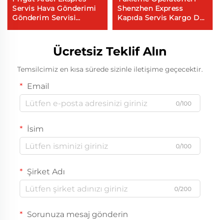
Servis Hava Gönderimi
Shenzhen Express
Gönderim Servisi
Kapıda Servis Kargo Dhl
Kanada'ya Hava Deniz
Express Çin'den ABD'ye
Friğatı
5 - 7 Gün Global Alıcı
Ücretsiz Teklif Alın
Temsilcimiz en kısa sürede sizinle iletişime geçecektir.
Email
0/100
İsim
0/100
Şirket Adı
0/200
Sorunuza mesaj gönderin