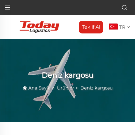
Teklif Al
TR
Deniz kargosu
Ana Sayfa
>
Ürünler
>
Deniz kargosu