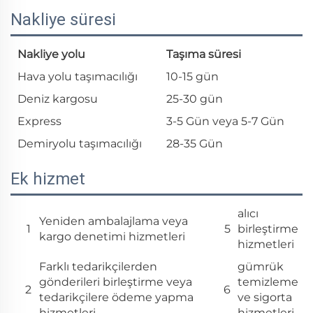
Nakliye süresi
Nakliye yolu
Taşıma süresi
Hava yolu taşımacılığı
10-15 gün
Deniz kargosu
25-30 gün
Express
3-5 Gün veya 5-7 Gün
Demiryolu taşımacılığı
28-35 Gün
Ek hizmet
alıcı
Yeniden ambalajlama veya
1
5
birleştirme
kargo denetimi hizmetleri
hizmetleri
Farklı tedarikçilerden
gümrük
gönderileri birleştirme veya
temizleme
2
6
tedarikçilere ödeme yapma
ve sigorta
hizmetleri
hizmetleri