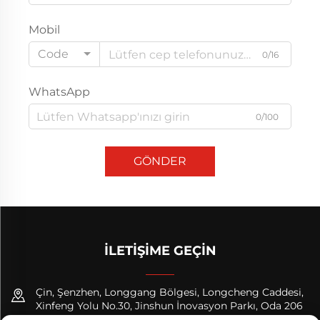
Mobil
Code
0/16
WhatsApp
0/100
GÖNDER
İLETIŞIME GEÇIN
Çin, Şenzhen, Longgang Bölgesi, Longcheng Caddesi,
Xinfeng Yolu No.30, Jinshun İnovasyon Parkı, Oda 206