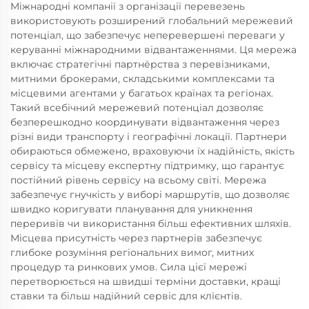
Міжнародні компанії з організації перевезень
використовують розширений глобальний мережевий
потенціал, що забезпечує неперевершені переваги у
керуванні міжнародними відвантаженнями. Ця мережа
включає стратегічні партнёрства з перевізниками,
митними брокерами, складськими комплексами та
місцевими агентами у багатьох країнах та регіонах.
Такий всебічний мережевий потенціал дозволяє
безперешкодно координувати відвантаження через
різні види транспорту і географічні локації. Партнери
обираються обмежено, враховуючи їх надійність, якість
сервісу та місцеву експертну підтримку, що гарантує
постійний рівень сервісу на всьому світі. Мережа
забезпечує гнучкість у виборі маршрутів, що дозволяє
швидко коригувати планування для уникнення
переривів чи використання більш ефективних шляхів.
Місцева присутність через партнерів забезпечує
глибоке розуміння регіональних вимог, митних
процедур та ринкових умов. Сила цієї мережі
перетворюється на швидші терміни доставки, кращі
ставки та більш надійний сервіс для клієнтів.