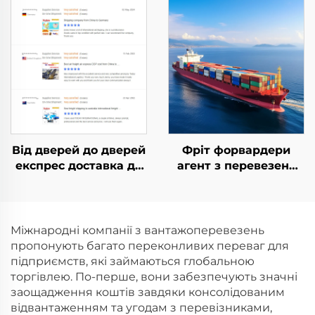
перевізник
перевезення, Dhl,
Найдешевша
Fedex, експрес-
доставка в Велику
доставка, фрахтовий
Британію Німеччину
брокер з Китаю до
Агент доставки від
США
дверей до дверей
Від дверей до дверей
Фріт форвардери
експрес доставка до
агент з перевезень
Канади DHL UPS TNT
Китай-Канада,
FedEx експрес FBA
Велика Британія,
агент з перевезень
Німеччина, Італія з
фріт з Китаю до
дешевими ставками
Міжнародні компанії з вантажоперевезень
Канади DDP
перевезень та
пропонують багато переконливих переваг для
вартістю
підприємств, які займаються глобальною
торгівлею. По-перше, вони забезпечують значні
заощадження коштів завдяки консолідованим
відвантаженням та угодам з перевізниками,