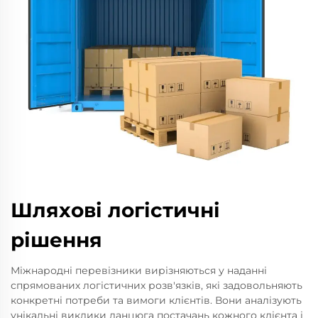
Шляхові логістичні
рішення
Міжнародні перевізники вирізняються у наданні
спрямованих логістичних розв'язків, які задовольняють
конкретні потреби та вимоги клієнтів. Вони аналізують
унікальні виклики ланцюга постачань кожного клієнта і