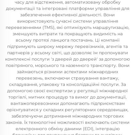
часу для відстеження, автоматизовану обробку
документації та інтегровані платформи управління для
забезпечення ефективної діяльності. Вони
використовують сучасні системи управління
перевезеннями (TMS), які оптимізують маршрутизацію,
зменшують витрати та покращують видимість на
всьому протязі ланцюга постачань. Ці компанії
підтримують широку мережу перевізників, агентів та
партнерів у всьому світі, що дозволяє їм пропонувати
комплексні послуги 'з дверей до дверей' за допомогою
повітряного, морського та наземного транспорту. Вони
займаються різними аспектами міжнародних
перевезень, включаючи страхування вантажу,
складування, упаковку та консолідаційні послуги. За
допомогою своєї експертизи у регуляції міжнародної
торгівлі, митних процедур та вимог до документації,
вантажоперевозники допомагають підприємствам
орієнтуватися у складних регуляторних середовищах,
забезпечуючи дотримання міжнародних торгових
законів. Їх технологічні можливості включають системи
електронного обміну даними (EDI), інтеграцію