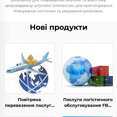
блокчейну для покращення безпеки та аналітику,
запроваджену штучним інтелектом, для прогнозування
планування логістики та керування ризиками.
Нові продукти
Повітряна
Послуги логістичного
перевезення послуга
обслуговування FBA
Китай Топ 10
Ddp, морські
Вантажний
відправлення, авіа-