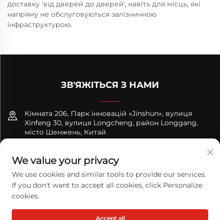
доставку 'від дверей до дверей', навіть для місць, які
напряму не обслуговуються залізничною
інфраструктурою.
ЗВ'ЯЖІТЬСЯ З НАМИ
Кімната 206, Парк інновацій «Jinshun», вулиця
Xinfeng 30, вулиця Longcheng, район Longgang,
місто Шенжень, Китай
+8618122089570
We value your privacy
[email protected]
We use cookies and similar tools to provide our services.
If you don't want to accept all cookies, click Personalize
cookies.
Правообладання © 2025 TODAY LOGISTICS LTD. Всі права
Accept all