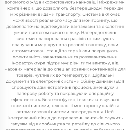
допомогою ж/д використовують найновіші міжрежимні
контейнери, що дозволяють безперешкодні перехіди
між різними видами транспорту. Система включає
можливості реального часу для моніторингу, що
дозволяє точно відстежувати вантажівки та екологічні
умови протягом всього шляху. Напередоглядні
системи планировання графіків оптимізують
планування маршрутів та розподіл вантажу, поки
автоматизовані станції та термінали покращують
ефективність завантаження та роззавантаження.
Інфраструктура підтримує різні типи вантажу, від
масових матеріалів до спеціалізованих контейнерів для
товарів, чутливих до температури. Дigitальні
документи та електронні системи обміну даними (EDI)
спрощують адміністративні процеси, зменшуючи
паперову роботу та покращуючи операційну
ефективність. Безпечні функції включають сучасні
тормозні системи, технології моніторингу колій та
автоматизовані системи попередження. Цей
інтегрований підхід до перевезень вантажів служить
галузям від виробництва та ретейлу до сільського