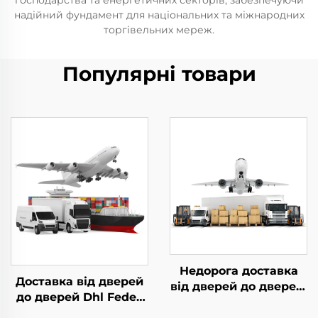
господарства та енергетичних секторів, забезпечуючи
надійний фундамент для національних та міжнародних
торгівельних мереж.
Популярні товари
Недорога доставка
Доставка від дверей
від дверей до дверей,
до дверей Dhl Fedex
логістика в Європу,
Ups Експрес-
вартість авіа-фрахту