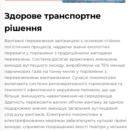
Здорове транспортне
рішення
Вантажні перевезення залізницею є основою стійких
логістичних процесів, надаючи значні екологічні
переваги у порівнянні з традиційними методами
перевезень. Система досягає вражливих зменшень
викидів вуглецього оксиду, виробляючи на 75% менше
парникових газів на тонну-милю у порівнянні з
перевезеннями вантажівками. Сучасні локомотиви
включають системи регенеративного тормозлення та
технології ефективного керування паливом, що ще
більше зменшують навантаження на середовище.
Здатність перевозити великі об'єми вантажу за однією
подорожжю значно зменшує загальний вуглецевий
слід руху вантажів. Електричні локомотиви в
електрифікованих мережах забезпечують нульові прямі
викиди, сприяючи покращенню якості повітря у міських