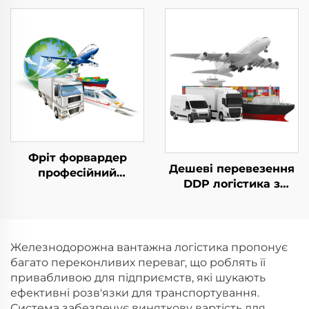
перевезення Агент
Ddp, експрес-
перевезення Китай
доставка з Китаю до
до Європи
США
Вантажний
перевізник
Фріт форвардер
Дешеві перевезення
професійний
DDP логістика з
транспортний агент
Китаю до Великої
від дверей до дверей
Британії,
морським і авіа
Нідерландів, Іспанії,
перевезенням
Німеччини, Франції,
Железнодорожна вантажна логістика пропонує
вантажу до Європи
Португалії UPS DHL
багато переконливих переваг, що роблять її
США DDP
експрес перевезення
привабливою для підприємств, які шукають
агент
ефективні розв'язки для транспортування.
Система забезпечує виняткову вартість для