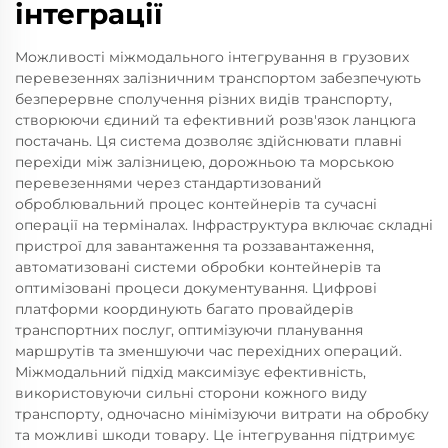
інтеграції
Можливості міжмодального інтегрування в грузових
перевезеннях залізничним транспортом забезпечують
безперервне сполучення різних видів транспорту,
створюючи єдиний та ефективний розв'язок ланцюга
постачань. Ця система дозволяє здійснювати плавні
перехіди між залізницею, дорожньою та морською
перевезеннями через стандартизований
оброблювальний процес контейнерів та сучасні
операції на терміналах. Інфраструктура включає складні
пристрої для завантаження та роззавантаження,
автоматизовані системи обробки контейнерів та
оптимізовані процеси документування. Цифрові
платформи координують багато провайдерів
транспортних послуг, оптимізуючи планування
маршрутів та зменшуючи час перехідних операций.
Міжмодальний підхід максимізує ефективність,
використовуючи сильні сторони кожного виду
транспорту, одночасно мінімізуючи витрати на обробку
та можливі шкоди товару. Це інтегрування підтримує