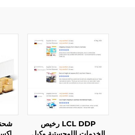
LCL DDP رخيص
شحنا
الخدمات اللوجستية وكيل
إكسب