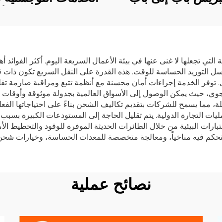
 الشحن السريع دي
الشحن الجوي إلى أو
 إل إكسبريس من
الشحن بالكامل عبر و
إلى الولايات المتحدة
الشحن السريع من ا
الأمريكية 5 - 7 أيام مشتري
إلى الولايات المتح
التي تجعلها لا غنى عنها في بيئة الأعمال السريعة اليوم. أكثر الفوائد 
سل التوريد الحساسة للوقت. هذه القدرة على النقل السريع تكون ذات قيم
عالمي
الأمريكية
نى. توفر الخدمة إجراءات أمان محسنة مع أنظمة تتبع ومراقبة صارمة 
ي، حيث يمكن الوصول إلى الأسواق العالمية بجدولة موثوقة وأوقات تسل
 مما يسمح للشركات بتقديم تكاليف الشحن بناءً على احتياجاتها الفعل
يات التجارة الدولية. يتم تقليل الحاجة إلى المستودعات الكبيرة بسبب
عتبارات البيئية من خلال الطائرات الحديثة الموفرة للوقود والتخطيط 
متحكم فيه مناخياً، ومعالجة متخصصة للمعدات الحساسة، وخيارات شحن أ
نصائح عملية