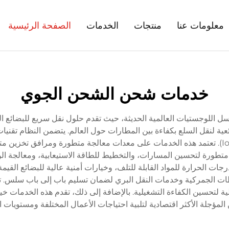
معلومات عنا
منتجات
الخدمات
الصفحة الرئيسية
خدمات شحن الشحن الجوي
اسل اللوجستيات العالمية الحديثة، حيث تقدم حلول نقل سريع للبضائع ال
ية لنقل السلع بكفاءة بين المطارات حول العالم. يتضمن النظام تقني
الفعلي باستخدام أنظمة GPS وأجهزة إنترنت الأشياء (IoT). تعتمد هذه الخدمات على معدات معال
تطورة لتحسين المسارات، والتخطيط للطاقة الاستيعابية، ومعالجة ال
ات الحرارة للمواد القابلة للتلف، وخيارات أمنية عالية للبضائع القي
 الجمركية وخدمات النقل البري لضمان تسليم باب إلى باب سلس. تعم
آلية لتحسين الكفاءة التشغيلية. بالإضافة إلى ذلك، تقدم هذه الخدمات خي
لمؤجلة الأكثر اقتصادية لتلبية احتياجات الأعمال المختلفة ومستويات ا