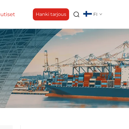
utiset
Hanki tarjous
FI