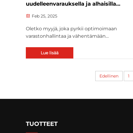
uudelleenvarauksella ja alhaisilla
varastointimaksuilla
Feb 25, 2025
Oletko myyjä, joka pyrkii optimoimaan
varastonhallintaa ja vähentämään
varastointikustannuksia? Amazonin
varastojakelupalvelu (AWD) tarjoaa tehokkaan
Lue lisää
kustannustehokkaan ratkaisun, erityisesti niil
jotka käyttävät Amazon FBA:ta. Palvelun
käyttöönotto alkaa 1. huhtikuuta 202...
Edellinen
1
TUOTTEET