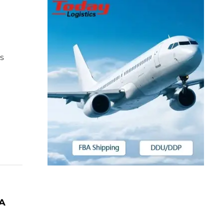
s
en
ten
BA