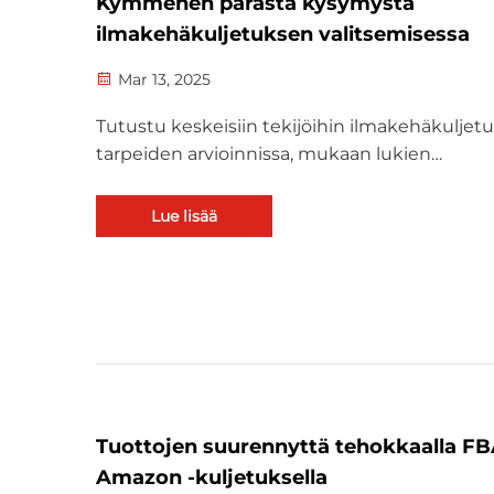
Kymmenen parasta kysymystä
ilmakehäkuljetuksen valitsemisessa
Mar 13, 2025
Tutustu keskeisiin tekijöihin ilmakehäkuljetu
tarpeiden arvioinnissa, mukaan lukien
toimituksen kiireellisyys, rahtidimensiot ja
kuljetustyöntekijän kokemus. Ymmärrä
Lue lisää
kustannusten läpinäkyvyys, säännösten
noudattaminen ja vertaa ilmakehäkuljetuks
hiilijalanjälkeä muihin menetelmiin ekologis
päätösten tekemiseksi.
Tuottojen suurennyttä tehokkaalla F
Amazon -kuljetuksella