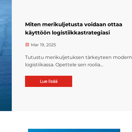
Miten merikuljetusta voidaan ottaa
käyttöön logistiikkastrategiasi
Mar 19, 2025
Tutustu merikuljetuksen tärkeyteen modern
logistiikassa. Opettele sen roolia
maailmanlaajuisessa kaupankäynnissä,
kustannustehokkuudesta
Lue lisää
ilmakehäkuljetukseen verrattuna sekä
keskeisistä mittareista suorituskyvyn
arvioinnissa. Keskity strategisiin
lähestymistapoihin ja digitaalisiin työkaluihin
merikuljetusoperaatioiden optimoimiseksi.