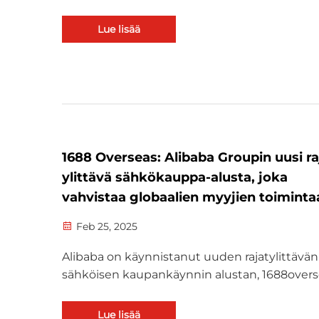
piilomaksujen välttämiseksi ja varastohallinn
optimoimiseksi. Selvitä, miten noudatat Am
Lue lisää
pakkaussääntöjä ja valitset sopivat globaalit
kuljetuspartnerit liiketoimintasi tarpeisiin.
1688 Overseas: Alibaba Groupin uusi ra
ylittävä sähkökauppa-alusta, joka
vahvistaa globaalien myyjien toiminta
Feb 25, 2025
Alibaba on käynnistanut uuden rajatylittävän
sähköisen kaupankäynnin alustan, 1688overs
mikä on merkittävä askel yrityksen globaalis
B2B-strategiassa. Alusta on tarkoitettu autt
Lue lisää