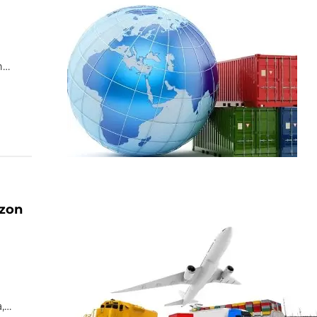
n
azon
,