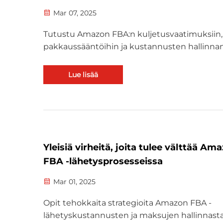
Mar 07, 2025
Tutustu Amazon FBA:n kuljetusvaatimuksiin,
pakkaussääntöihin ja kustannusten hallinna
strategioihin. Opit, miten noudattaa ohjeita,
optimoida kuljetusmalleja ja hallita maksuja
Lue lisää
tehokkaasti.
Yleisiä virheitä, joita tulee välttää Am
FBA -lähetysprosesseissa
Mar 01, 2025
Opit tehokkaita strategioita Amazon FBA -
lähetyskustannusten ja maksujen hallinnasta