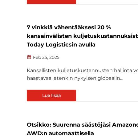
pk-yrityksiä ja rajatylittäviä myyjiä...
7 vinkkiä vähentääksesi 20 %
kansainvälisten kuljetuskustannuksist
Today Logisticsin avulla
Feb 25, 2025
Kansallisten kuljetuskustannusten hallinta voi
haastavaa, etenkin nykyisen globaalin
markkinatilanteen vaihtuvien hintojen vuoksi
Riippumatta siitä, käytätkö ilmakuljetuksia,
Lue lisää
merikuljetuksia tai rautatiepalveluita, korkea
kuljetuskustannukset voivat nopeasti syödä
voittojasi ja...
Otsikko: Suurenna säästöjäsi Amazon
AWD:n automaattisella