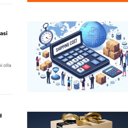
asi
 olla
.
t
d