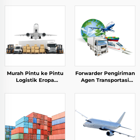
Murah Pintu ke Pintu
Forwarder Pengiriman
Logistik Eropa
Agen Transportasi
Pengiriman Udara
Profesional Pintu ke
Biaya Ddp Agen
Pintu Laut Udara
Pengiriman Cepat Dari
Pengiriman Barang ke
Tiongkok ke USA
Eropa USA Ddp