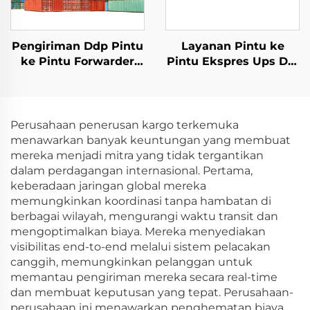
Pengiriman Ddp Pintu
Layanan Pintu ke
ke Pintu Forwarder
Pintu Ekspres Ups Dhl
Barang Laut Fcl Lcl
Tnt Fedex Pengiriman
Agen Pengiriman
Freight Tiongkok ke
Pengangkutan Laut
USA Kanada
ke USA
Perusahaan penerusan kargo terkemuka
menawarkan banyak keuntungan yang membuat
mereka menjadi mitra yang tidak tergantikan
dalam perdagangan internasional. Pertama,
keberadaan jaringan global mereka
memungkinkan koordinasi tanpa hambatan di
berbagai wilayah, mengurangi waktu transit dan
mengoptimalkan biaya. Mereka menyediakan
visibilitas end-to-end melalui sistem pelacakan
canggih, memungkinkan pelanggan untuk
memantau pengiriman mereka secara real-time
dan membuat keputusan yang tepat. Perusahaan-
perusahaan ini menawarkan penghematan biaya