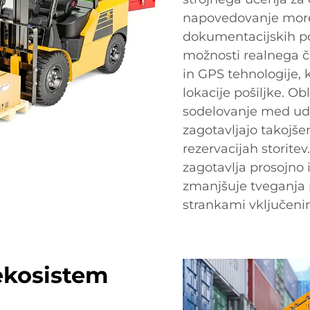
napovedovanje moreb
dokumentacijskih po
možnosti realnega č
in GPS tehnologije, 
lokacije pošiljke. 
sodelovanje med ud
zagotavljajo takojše
rezervacijah storitev
zagotavlja prosojno
zmanjšuje tveganja 
strankami vključeni
ekosistem