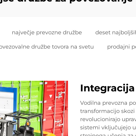
največje prevozne družbe
deset najboljš
ovezovalne družbe tovora na svetu
prodajni p
Integracij
Vodilna prevozna pod
transformacijo skozi 
revolucionirajo upra
sistemi vključujejo 
strojnega učenja za 