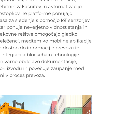
itnih zakasnitev in avtomatizacijo
stopkov. Te platforme ponujajo
asa za sledenje s pomočjo IoT senzorjev
kar ponuja neverjetno vidnost stanja in
Oblakovne rešitve omogočajo gladko
eleženci, medtem ko mobilne aplikacije
n dostop do informacij o prevozu in
. Integracija blockchain tehnologije
 in varno obdelavo dokumentacije,
pri izvodu in povečuje zaupanje med
mi v proces prevoza.