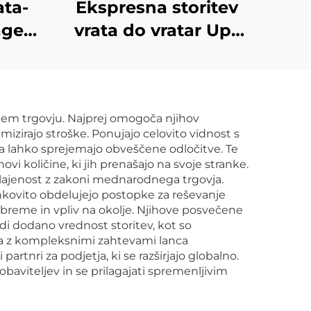
ata-
Ekspresna storitev
 agent
vrata do vratar Ups
LCL,
Dhl Tnt Fedex Pošta
znik
Prevoznik iz Kitajske
v ZDA, Kanado
dnem trgovju. Najprej omogoča njihov
mizirajo stroške. Ponujajo celovito vidnost s
a lahko sprejemajo obveščene odločitve. Te
i količine, ki jih prenašajo na svoje stranke.
klajenost z zakoni mednarodnega trgovja.
inkovito obdelujejo postopke za reševanje
i breme in vpliv na okolje. Njihove posvečene
i dodano vrednost storitev, kot so
anja z kompleksnimi zahtevami lanca
rtnri za podjetja, ki se razširjajo globalno.
aviteljev in se prilagajati spremenljivim