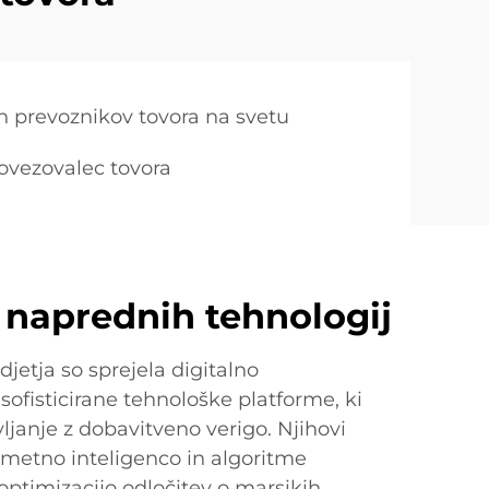
ih prevoznikov tovora na svetu
ovezovalec tovora
a naprednih tehnologij
jetja so sprejela digitalno
sofisticirane tehnološke platforme, ki
vljanje z dobavitveno verigo. Njihovi
umetno inteligenco in algoritme
optimizacijo odločitev o marsikih,