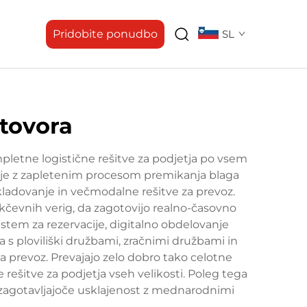
Pridobite ponudbo
SL
 tovora
mpletne logistične rešitve za podjetja po vsem
anje z zapletenim procesom premikanja blaga
kladovanje in večmodalne rešitve za prevoz.
okčevnih verig, da zagotovijo realno-časovno
stem za rezervacije, digitalno obdelovanje
 s ploviliški družbami, zračnimi družbami in
 prevoz. Prevajajo zelo dobro tako celotne
rešitve za podjetja vseh velikosti. Poleg tega
, zagotavljajoče usklajenost z mednarodnimi