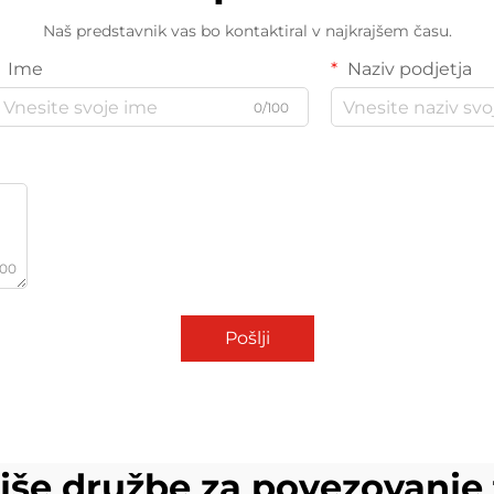
Naš predstavnik vas bo kontaktiral v najkrajšem času.
Ime
Naziv podjetja
0/100
000
Pošlji
jše družbe za povezovanje