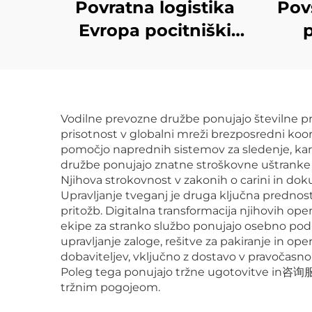
Povratna logistika
Pov
Evropa pocitniški
prevoz Nabiralna
pre
cena Ddp pošiljalci
od 
Hitrevo prevozno
po
Vodilne prevozne družbe ponujajo številne pr
posredovanje Iz
poš
prisotnost v globalni mreži brezposredni koord
Kitajske v ZDA
Ev
pomočjo naprednih sistemov za sledenje, kar
družbe ponujajo znatne stroškovne uštranke sk
Njihova strokovnost v zakonih o carini in d
Upravljanje tveganj je druga ključna prednos
pritožb. Digitalna transformacija njihovih op
ekipe za stranko službo ponujajo osebno podp
upravljanje zaloge, rešitve za pakiranje in o
dobaviteljev, vključno z dostavo v pravočasno 
Poleg tega ponujajo tržne ugotovitve in咨询服务,
tržnim pogojeom.