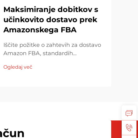
Maksimiranje dobitkov s
Ka
učinkovito dostavo prek
že
Amazonskega FBA
st
Iščite požitke o zahtevih za dostavo
Amazon FBA, standardih
Istr
embalovanja in strategijah za
v uč
Ogledaj več
nadzor stroškov. Najdite, kako se
prev
Ogle
prilagoditi predpisom, optimizirati
učin
modele dostave in učinkovito
str
upravljati z dajatkmi.
Spre
tehn
in z
ačun