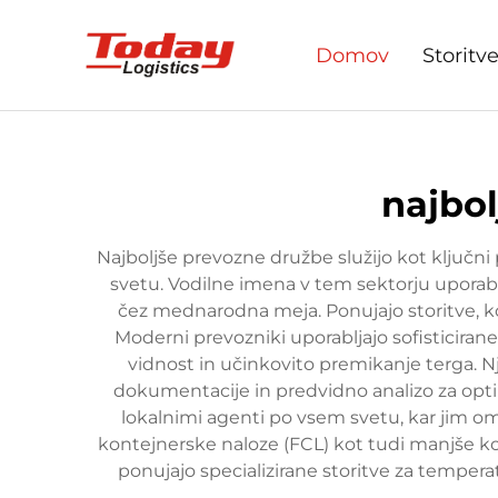
Domov
Storitv
najbol
Najboljše prevozne družbe služijo kot ključni
svetu. Vodilne imena v tem sektorju uporab
čez mednarodna meja. Ponujajo storitve, ko
Moderni prevozniki uporabljajo sofisticiran
vidnost in učinkovito premikanje terga. N
dokumentacije in predvidno analizo za optim
lokalnimi agenti po vsem svetu, kar jim o
kontejnerske naloze (FCL) kot tudi manjše kon
ponujajo specializirane storitve za temper