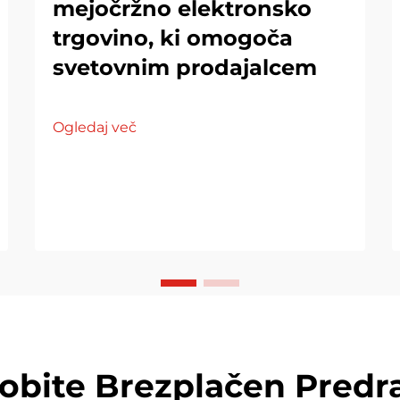
mejočržno elektronsko
trgovino, ki omogoča
svetovnim prodajalcem
Ogledaj več
dobite Brezplačen Predr