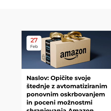
27
Feb
Naslov: Opičite svoje
štednje z avtomatiziranim
ponovnim oskrbovanjem
in poceni možnostmi
shranjevanja Amazon