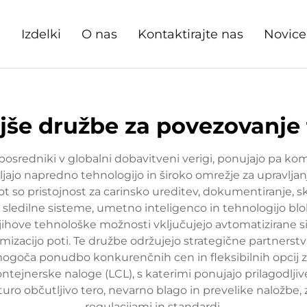
e
Izdelki
O nas
Kontaktirajte nas
Novice
jše družbe za povezovanje
 posredniki v globalni dobavitveni verigi, ponujajo pa ko
ljajo napredno tehnologijo in široko omrežje za upravlj
t so pristojnost za carinsko ureditev, dokumentiranje, s
e sledilne sisteme, umetno inteligenco in tehnologijo bl
jihove tehnološke možnosti vključujejo avtomatizirane si
izacijo poti. Te družbe održujejo strategične partnerstva
mogoča ponudbo konkurenčnih cen in fleksibilnih opcij za
tejnerske naloge (LCL), s katerimi ponujajo prilagodljive 
aturo občutljivo tero, nevarno blago in prevelike naložbe
regulacijami in standardi.