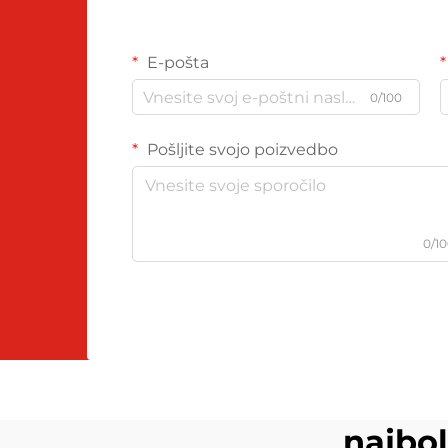
E-pošta
0/100
Pošljite svojo poizvedbo
0/1
najbol