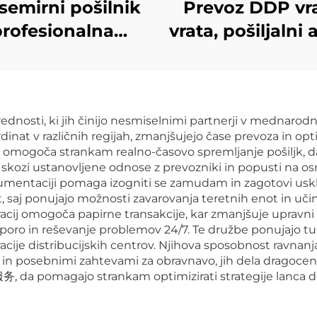
semirni pošilnik
Prevoz DDP vr
profesionalna
vrata, pošiljalni
vozna agencija
za prevoz FCL/
vrata do vratarja
pomorski prevo
morsko-zračno
v SAD
ednosti, ki jih činijo nesmiselnimi partnerji v mednaro
iljanje tovora v
inat v različnih regijah, zmanjšujejo čase prevoza in opti
ropo ZDA DDP
 omogoča strankam realno-časovo spremljanje pošiljk, d
ozi ustanovljene odnose z prevozniki in popusti na osnov
okumentaciji pomaga izogniti se zamudam in zagotovi us
t, saj ponujajo možnosti zavarovanja teretnih enot in uč
eracij omogoča papirne transakcije, kar zmanjšuje upravn
oro in reševanje problemov 24/7. Te družbe ponujajo tud
peracije distribucijskih centrov. Njihova sposobnost ravn
in posebnimi zahtevami za obravnavo, jih dela dragoceni pa
 da pomagajo strankam optimizirati strategije lanca dob