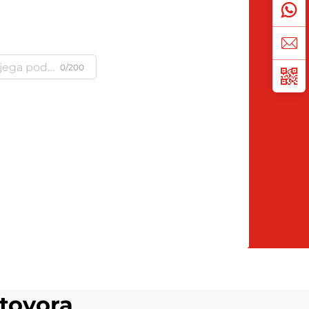
0/200
 tovora