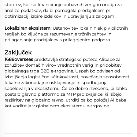
storitev, kot so financiranje dobavnih verig in orodja za
analizo podatkov, da bi pomagala prodajalcem pri
optimizaciji izbire izdelkov in upravljanju z zalogami.
Lokaliziran ekosistem:
Ustanovitev lokalnih ekip v pilotnih
regijah bo ključna za razumevanje tržnih zahtev in
prilaganjanje prodajalcev s prilagojenim podporo.
Zaključek
1688overseas
predstavlja strategsko potezo Alibabe za
združitev domačih virov vrednotnih verig in pridobitev
globalnega trga B2B e-trgovine. Uspeh bo odvisen od
izboljšanja logistične učinkovitosti, povečanja sposobnosti
lokalne zakonodajne usklajevanje in spodbujanja
sodelovanja v ekosistemu. Če bo dobro izvedeno, bi lahko
postalo glavno platformo za MTP proizvajalce, ki iščejo
razširitev na globalno ravno, utrditi pa bo položaj Alibabe
kot voditelja v globalnem ekosistemu e-trgovine.