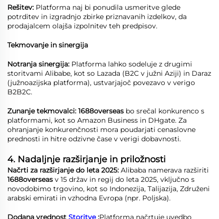
Rešitev:
Platforma naj bi ponudila usmeritve glede
potrditev in izgradnjo zbirke priznavanih izdelkov, da
prodajalcem olajša izpolnitev teh predpisov.
Tekmovanje in sinergija
Notranja sinergija:
Platforma lahko sodeluje z drugimi
storitvami Alibabe, kot so Lazada (B2C v južni Aziji) in Daraz
(južnoazijska platforma), ustvarjajoč povezavo v verigo
B2B2C.
Zunanje tekmovalci: 1688overseas
bo srečal konkurenco s
platformami, kot so Amazon Business in DHgate. Za
ohranjanje konkurenčnosti mora poudarjati cenaslovne
prednosti in hitre odzivne čase v verigi dobavnosti.
4. Nadaljnje razširjanje in priložnosti
Načrti za razširjanje do leta 2025:
Alibaba namerava razširiti
1688overseas
v 15 držav in regij do leta 2025, vključno s
novodobimo trgovino, kot so Indonezija, Talijazija, Združeni
arabski emirati in vzhodna Evropa (npr. Poljska).
Dodana vrednost
Storitve
:
Platforma načrtuje uvedbo