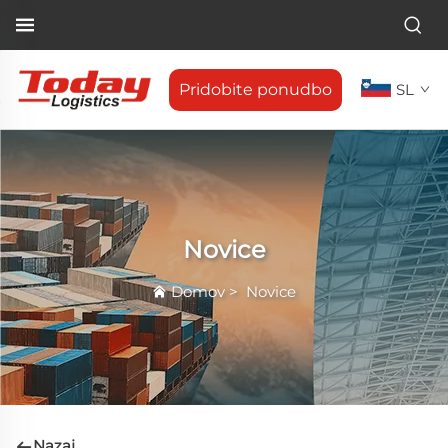
Pridobite ponudbo
SL
Novice
Domov
>
Novice
Nazaj