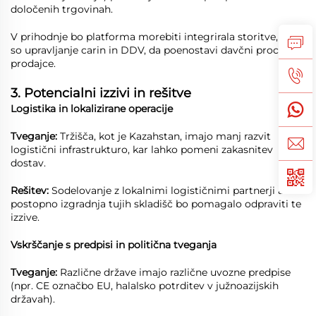
določenih trgovinah.
V prihodnje bo platforma morebiti integrirala storitve, kot
so upravljanje carin in DDV, da poenostavi davčni proces za
prodajce.
3. Potencialni izzivi in rešitve
Logistika in lokalizirane operacije
Tveganje:
Tržišča, kot je Kazahstan, imajo manj razvit
logistični infrastrukturo, kar lahko pomeni zakasnitev
dostav.
Rešitev:
Sodelovanje z lokalnimi logističnimi partnerji ali
postopno izgradnja tujih skladišč bo pomagalo odpraviti te
izzive.
Vskrščanje s predpisi in politična tveganja
Tveganje:
Različne države imajo različne uvozne predpise
(npr. CE označbo EU, halalsko potrditev v južnoazijskih
državah).