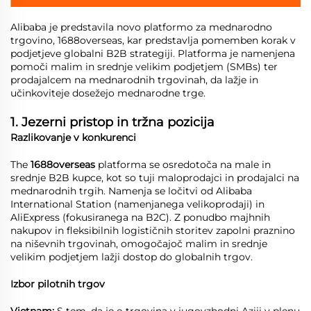
Alibaba je predstavila novo platformo za mednarodno
trgovino, 1688overseas, kar predstavlja pomemben korak v
podjetjeve globalni B2B strategiji. Platforma je namenjena
pomoči malim in srednje velikim podjetjem (SMBs) ter
prodajalcem na mednarodnih trgovinah, da lažje in
učinkoviteje dosežejo mednarodne trge.
1. Jezerni pristop in tržna pozicija
Razlikovanje v konkurenci
The
1688overseas
platforma se osredotoča na male in
srednje B2B kupce, kot so tuji maloprodajci in prodajalci na
mednarodnih trgih. Namenja se ločitvi od Alibaba
International Station (namenjanega velikoprodaji) in
AliExpress (fokusiranega na B2C). Z ponudbo majhnih
nakupov in fleksibilnih logističnih storitev zapolni praznino
na niševnih trgovinah, omogočajoč malim in srednje
velikim podjetjem lažji dostop do globalnih trgov.
Izbor pilotnih trgov