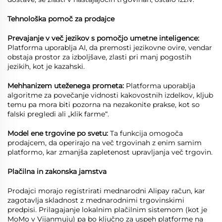
Tehnološka pomoč za prodajce
Prevajanje v več jezikov s pomočjo umetne inteligence:
Platforma uporablja AI, da premosti jezikovne ovire, vendar
obstaja prostor za izboljšave, zlasti pri manj pogostih
jezikih, kot je kazahski.
Mehhanizem uteženega prometa:
Platforma uporablja
algoritme za povečanje vidnosti kakovostnih izdelkov, kljub
temu pa mora biti pozorna na nezakonite prakse, kot so
falski pregledi ali „klik farme“.
Model ene trgovine po svetu:
Ta funkcija omogoča
prodajcem, da operirajo na več trgovinah z enim samim
platformo, kar zmanjša zapletenost upravljanja več trgovin.
Plačilna in zakonska jamstva
Prodajci morajo registrirati mednarodni Alipay račun, kar
zagotavlja skladnost z mednarodnimi trgovinskimi
predpisi. Prilagajanje lokalnim plačilnim sistemom (kot je
MoMo v Vijanmuju) pa bo ključno za uspeh platforme na