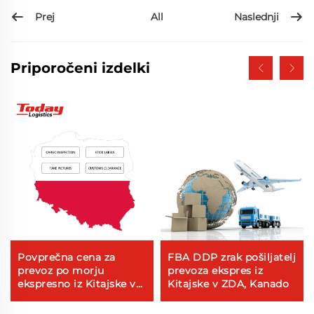
Prej
Naslednji
All
Priporočeni izdelki
Povprečna cena za
FBA DDP zrak pošiljatelj
prevoz po morju
prevoza ekspres iz
ekspresno iz Kitajske v
Kitajske v ZDA, Kanado
Poljsko mednarodna
cena prevoznik