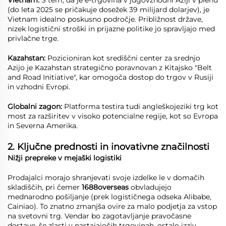
Vietnam:
S tem, da je e-trgovina v jugovzhodni Aziji v plenu
(do leta 2025 se pričakuje dosežek 39 milijard dolarjev), je
Vietnam idealno poskusno področje. Približnost države,
nizek logistični stroški in prijazne politike jo spravljajo med
privlačne trge.
Kazahstan:
Pozicioniran kot središčni center za srednjo
Azijo je Kazahstan strategično poravnovan z Kitajsko "Belt
and Road Initiative", kar omogoča dostop do trgov v Rusiji
in vzhodni Evropi.
Globalni zagon:
Platforma testira tudi angleškojeziki trg kot
most za razširitev v visoko potencialne regije, kot so Evropa
in Severna Amerika.
2. Ključne prednosti in inovativne značilnosti
Nižji prepreke v mejaški logistiki
Prodajalci morajo shranjevati svoje izdelke le v domačih
skladiščih, pri čemer
1688overseas
obvladujejo
mednarodno pošiljanje (prek logističnega odseka Alibabe,
Cainiao). To znatno zmanjša ovire za malo podjetja za vstop
na svetovni trg. Vendar bo zagotavljanje pravočasne
dostave, še zlasti v nastajajočih trgovinah, ostalo izziv.