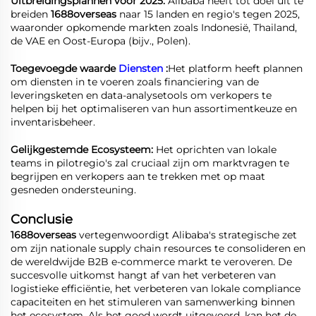
Uitbreidingsplannen voor 2025:
Alibaba heeft tot doel uit te
breiden
1688overseas
naar 15 landen en regio's tegen 2025,
waaronder opkomende markten zoals Indonesië, Thailand,
de VAE en Oost-Europa (bijv., Polen).
Toegevoegde waarde
Diensten
:
Het platform heeft plannen
om diensten in te voeren zoals financiering van de
leveringsketen en data-analysetools om verkopers te
helpen bij het optimaliseren van hun assortimentkeuze en
inventarisbeheer.
Gelijkgestemde Ecosysteem:
Het oprichten van lokale
teams in pilotregio's zal cruciaal zijn om marktvragen te
begrijpen en verkopers aan te trekken met op maat
gesneden ondersteuning.
Conclusie
1688overseas
vertegenwoordigt Alibaba's strategische zet
om zijn nationale supply chain resources te consolideren en
de wereldwijde B2B e-commerce markt te veroveren. De
succesvolle uitkomst hangt af van het verbeteren van
logistieke efficiëntie, het verbeteren van lokale compliance
capaciteiten en het stimuleren van samenwerking binnen
het ecosystem. Als het goed wordt uitgevoerd, kan het de