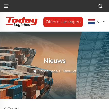
Offerte aanvragen
NL
Nieuws
Homepage
>
Nieuws
Terug