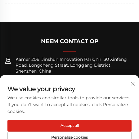
NEEM CONTACT OP
Kamer 206, Jinshun Innovation Park, Nr. 30 Xinfeng
Road, Longcheng Straat, Longgang District,
Shenzhen, China
+8618122089570
We value your privacy
[email protected]
We use cookies and similar tools to provide our services.
If you don't want to accept all cookies, click Personalize
cookies.
Copyright © 2026 TODAY LOGISTICS LTD. Alle rechten
Accept all
voorbehouden.
Privacybeleid
Personalize cookies