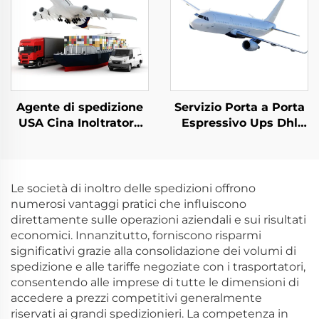
USA DDP
Agente di spedizione
Servizio Porta a Porta
USA Cina Inoltratore
Espressivo Ups Dhl
internazionale Costo
Tnt Fedex Spedizione
della spedizione DDP
Merce dalla Cina per
Espressa dalla Cina
Usa Canada
agli USA
Le società di inoltro delle spedizioni offrono
numerosi vantaggi pratici che influiscono
direttamente sulle operazioni aziendali e sui risultati
economici. Innanzitutto, forniscono risparmi
significativi grazie alla consolidazione dei volumi di
spedizione e alle tariffe negoziate con i trasportatori,
consentendo alle imprese di tutte le dimensioni di
accedere a prezzi competitivi generalmente
riservati ai grandi spedizionieri. La competenza in