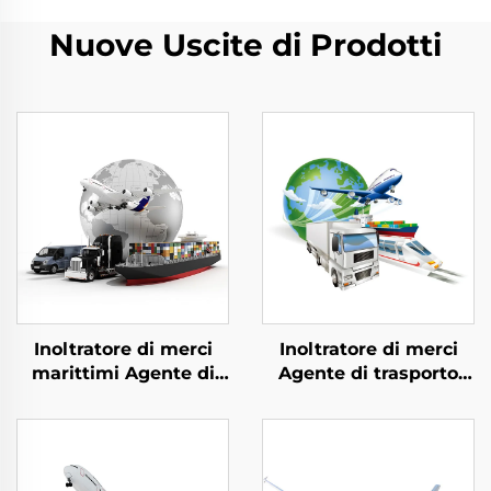
Nuove Uscite di Prodotti
Inoltratore di merci
Inoltratore di merci
marittimi Agente di
Agente di trasporto
spedizione aerea Cina-
Professionale Da porta
Regno Unito Consegna
a porta Trasporto
da porta a porta DHL
marittimo e aereo
FedEx Servizi logistici
verso l'Europa e gli