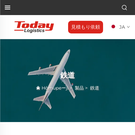
見積もり依頼
JA
鉄道
Hōmupeーji
>
製品
>
鉄道