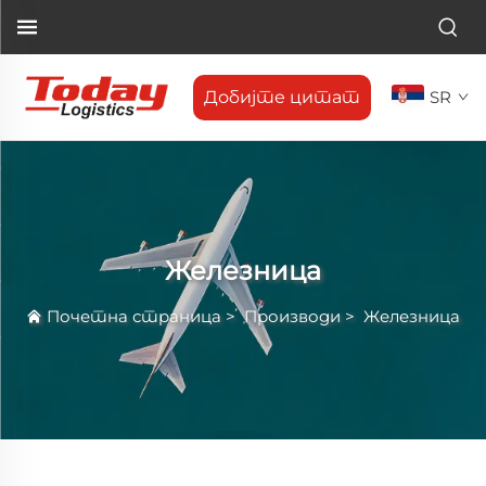
Добијте цитат
SR
Железница
Почетна страница
>
Производи
>
Железница