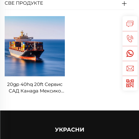
СВЕ ПРОДУКТЕ
20gp 40hq 20ft Сервис
САД Канада Мексико
ДДП Бесплатно нас
ДДП Транспортер
Фрејт Компанија
Логистички агент
Шипинг из Кине
УКРАСНИ