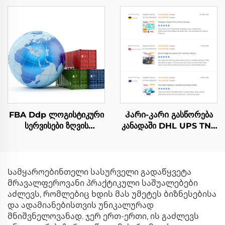
ჩინეთიდან ევროპამდე
გამოვლენის საკომისიო
ტრანსპორტირებელი
სერვისი ჩინეთიდან
Shenzhen-დან
კანადამდე
FBA Ddp ლოგისტიკური
Კარი-კარი გასწორება
სერვისები ზღვის
კანადაში DHL UPS TNT
ტრანსპორტი ჰავაის და
FedEx გასწორება FBA
ფედექს ექსპრესი
გამოსავლეთი აგენტი
მომწიდვა ფრეიგთის
საფრეიტო ჩინეთიდან
გადამისამართებელი
კანადამდე DDP
Სამყაროებინთელი სასურველი გადაწყვეტა
ჩინეთიდან შეერთებულ
მრავალფეროვანი პრაქტიკული საშუალებები
შტატებამდე
აძლევს, რომლებიც ხდის მას უმეტეს ბიზნესებისა
და ადამიანებისთვის უნიკალურად
მნიშვნელოვანად. ჯერ ერთ-ერთი, ის გაძლევს