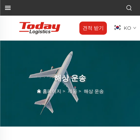
견적 받기
KO
해상 운송
홈페이지
>
제품
>
해상 운송