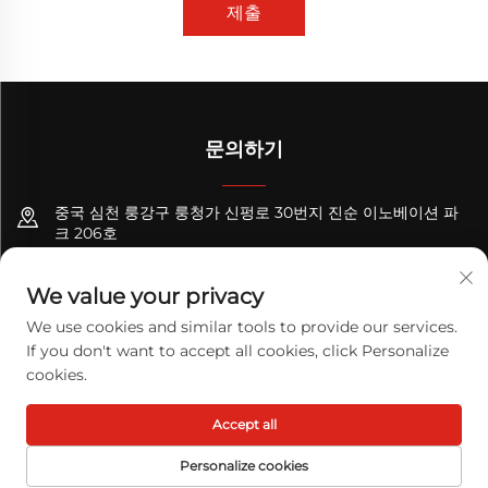
제출
문의하기
중국 심천 룽강구 룽청가 신펑로 30번지 진순 이노베이션 파
크 206호
+8618122089570
We value your privacy
[email protected]
We use cookies and similar tools to provide our services.
If you don't want to accept all cookies, click Personalize
cookies.
Copyright © 2026 TODAY LOGISTICS LTD. 판권 소유.
개인정보 처
Accept all
리방침
Personalize cookies