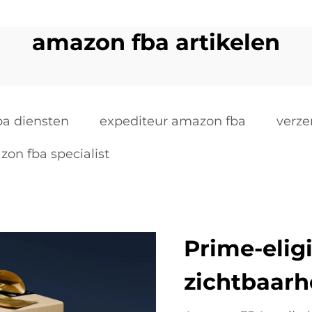
amazon fba artikelen
a diensten
expediteur amazon fba
verze
on fba specialist
Prime-eligi
zichtbaarh