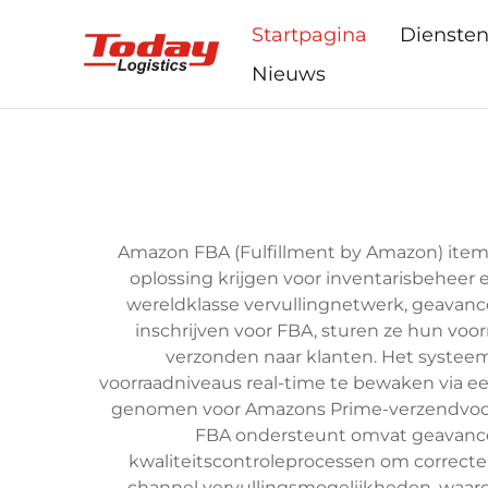
Startpagina
Dienste
Nieuws
Amazon FBA (Fulfillment by Amazon) item
oplossing krijgen voor inventarisbehee
wereldklasse vervullingnetwerk, geavanc
inschrijven voor FBA, sturen ze hun voo
verzonden naar klanten. Het systeem
voorraadniveaus real-time te bewaken via e
genomen voor Amazons Prime-verzendvoordel
FBA ondersteunt omvat geavancee
kwaliteitscontroleprocessen om correcte 
channel vervullingsmogelijkheden, waar