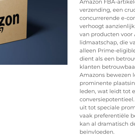
Amazon FBA-artikel
verzending, een cru
concurrerende e-com
verhoogt aanzienlijk
van producten voor
lidmaatschap, die v
alleen Prime-eligib
dient als een betro
klanten betrouwbaa
Amazons bewezen lo
prominente plaatsing
leden, wat leidt tot
conversiepotentieel.
uit tot speciale pro
vaak preferentiële b
kan al dramatisch d
beïnvloeden.