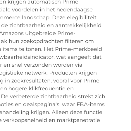
en krijgen automatisch Prime-
ciale voordelen in het hedendaagse
merce landschap. Deze elegibiliteit
 de zichtbaarheid en aantrekkelijkheid
 Amazons uitgebreide Prime-
aak hun zoekopdrachten filteren om
le items te tonen. Het Prime-merkbeeld
uwbaarheidsindicator, wat aangeeft dat
r en snel verzonden worden via
gistieke netwerk. Producten krijgen
 in zoekresultaten, vooral voor Prime-
 een hogere klikfrequentie en
 De verbeterde zichtbaarheid strekt zich
moties en dealspagina's, waar FBA-items
ehandeling krijgen. Alleen deze functie
e verkoopsnelheid en marktpenetratie