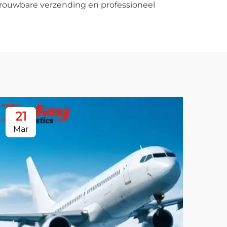
rouwbare verzending en professioneel
21
2
Mar
Ma