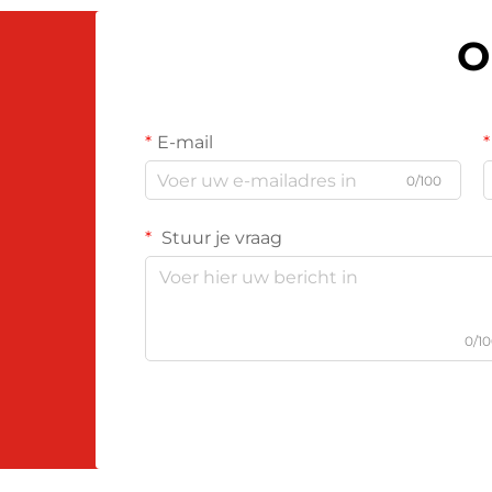
O
E-mail
0/100
Stuur je vraag
0/1