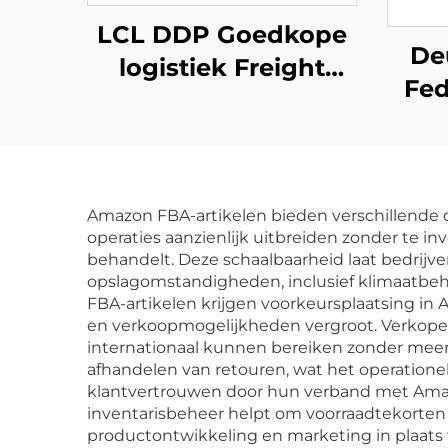
LCL DDP Goedkope
De
logistiek Freight
Fed
Forwarder Agent
Vr
Goederenverzending
Chi
tarieven Dienst
Fr
vanuit China
Amazon FBA-artikelen bieden verschillende 
Shenzhen naar
operaties aanzienlijk uitbreiden zonder te i
behandelt. Deze schaalbaarheid laat bedrijve
Canada
opslagomstandigheden, inclusief klimaatbehe
FBA-artikelen krijgen voorkeursplaatsing i
en verkoopmogelijkheden vergroot. Verkopers
internationaal kunnen bereiken zonder meer
afhandelen van retouren, wat het operatione
klantvertrouwen door hun verband met Amaz
inventarisbeheer helpt om voorraadtekorten 
productontwikkeling en marketing in plaats v