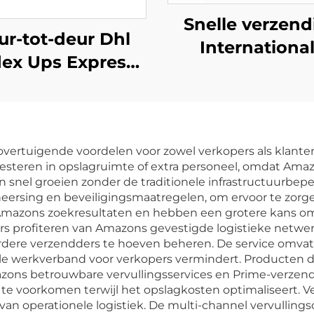
Snelle verzend
ur-tot-deur Dhl
Internationa
ex Ups Express
vervoerlogistie
achtvervoerder
deur tot deu
na naar Europa
Zeefrachtforwa
eight Forwarder
Van China naar
overtuigende voordelen voor zowel verkopers als klante
Verenigd Konink
nvesteren in opslagruimte of extra personeel, omdat Ama
n snel groeien zonder de traditionele infrastructuurbepe
ersing en beveiligingsmaatregelen, om ervoor te zorgen
n Amazons zoekresultaten en hebben een grotere kans o
 profiteren van Amazons gevestigde logistieke netwerk
dere verzendders te hoeven beheren. De service omvat 
le werkverband voor verkopers vermindert. Producten d
ons betrouwbare vervullingsservices en Prime-verzen
te voorkomen terwijl het opslagkosten optimaliseert. V
an operationele logistiek. De multi-channel vervullingso