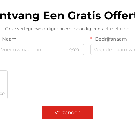
kunt kiezen voor je
bedrijfsbehoeften.
ntvang Een Gratis Offer
Onze vertegenwoordiger neemt spoedig contact met u op.
Naam
Bedrijfsnaam
0/100
000
Verzenden