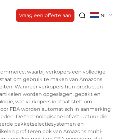
Vraag een offerte aan
NL
ommerce, waarbij verkopers een volledige
n staat om gebruik te maken van Amazons
iteiten. Wanneer verkopers hun producten
r artikelen worden opgeslagen, gepakt en
gie, wat verkopers in staat stelt om
n voor FBA worden automatisch in aanmerking
eden. De technologische infrastructuur die
seerde pakketselectiesystemen en
tikelen profiteren ook van Amazons multi-
en vervullen met hun FBA-voorraden. Het