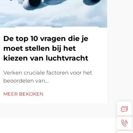
De top 10 vragen die je
Ho
moet stellen bij het
int
kiezen van luchtvracht
str
Verken cruciale factoren voor het
Ver
beoordelen van
zeev
luchtvrachtnodigheid, inclusief
Leer
MEER BEKIJKEN
MEE
bezorgingsnoodzaak,
were
goederendimensies en ervaring van
ver
de freight forwarder. Begrijp
bel
kostentransparantie, reguliere
pres
naleving en vergelijk de
str