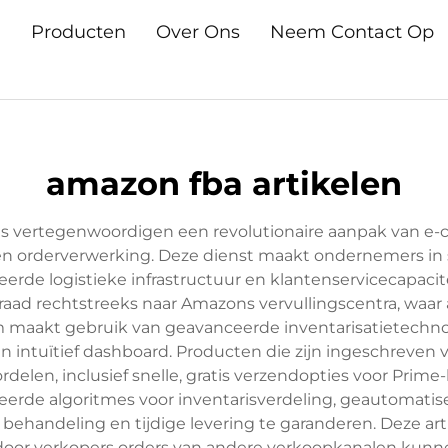
n
Producten
Over Ons
Neem Contact Op
amazon fba artikelen
s vertegenwoordigen een revolutionaire aanpak van e-c
r en orderverwerking. Deze dienst maakt ondernemers i
eerde logistieke infrastructuur en klantenservicecapac
rraad rechtstreeks naar Amazons vervullingscentra, waa
 maakt gebruik van geavanceerde inventarisatietechnolo
en intuïtief dashboard. Producten die zijn ingeschreve
en, inclusief snelle, gratis verzendopties voor Prime-l
rde algoritmes voor inventarisverdeling, geautomati
behandeling en tijdige levering te garanderen. Deze ar
door verkopers orders van andere verkoopkanalen kunn