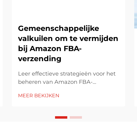
Gemeenschappelijke
valkuilen om te vermijden
bij Amazon FBA-
verzending
Leer effectieve strategieën voor het
beheren van Amazon FBA-
verzendkosten, het vermijden van
MEER BEKIJKEN
verborgen kosten en het
optimaliseren van inventarisbeheer.
Ontdek hoe je kunt voldoen aan
Amazons verpakkingrichtlijnen en
de juiste globale verzendpartners