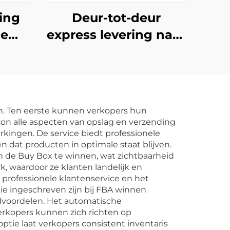
ing
Deur-tot-deur
le
express levering naar
k Van
Canada DHL UPS
r
TNT FedEx express
rder
FBA verzendagent
 het
vracht van China
n. Ten eerste kunnen verkopers hun
rijk
naar Canada DDP
zon alle aspecten van opslag en verzending
rkingen. De service biedt professionele
 dat producten in optimale staat blijven.
m de Buy Box te winnen, wat zichtbaarheid
, waardoor ze klanten landelijk en
professionele klantenservice en het
ie ingeschreven zijn bij FBA winnen
dvoordelen. Het automatische
erkopers kunnen zich richten op
ptie laat verkopers consistent inventaris