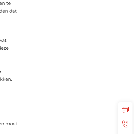
en te
uden dat
wat
deze
e
okken.
den moet