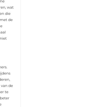
mme
ren, wat
en die
 met de
te
maal
niet
ners.
ijdens
deren,
t van de
er te
 beter
e