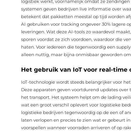
logistiek werkt, voornamelijk omdat ze zendingen
systemen geven bedrijven live informatie over waa
betekent dat pakketten meestal op tijd worden af
AI gebruiken voor tracking ongeveer 30% lagere o
leveringen. Wat deze AI-tools zo waardevol maakt, 
sporen voordat ze zich voordoen, waardoor die ve
haten. Voor iedereen die tegenwoordig een supply 
alleen nuttig, maar bijna onmisbaar geworden om 
Het gebruik van IoT voor real-tim
IoT-technologie wordt steeds belangrijker voor het
Deze apparaten geven voortdurend updates over 
het transport. Het systeem helpt om de lading vei
wat een groot verschil oplevert voor logistieke b
logistieke bedrijven tegenwoordig op de een of an
laten verlopen en precies te zien wat er gebeurt i
voorspellen wanneer voorraden arriveren of op ra