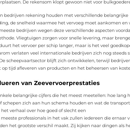
erplaatsen. De rekensom klopt gewoon niet voor bulkgoeder
en bedrijven rekening houden met verschillende belangrijke
 lading, de snelheid waarmee het vervoeg moet aankomen en 
 meeste bedrijven wegen deze verschillende aspecten voordat
thode. Vliegtuigen zorgen voor snelle levering, maar breng
urt het vervoer per schip langer, maar is het veel goedkop
rom verlaten veel internationale bedrijven zich nog steeds s
e scheepvaartsector blijft zich ontwikkelen, terwijl bedrijve
t op tijd afleveren van producten en het beheersen van koste
alueren van Zeevervoerprestaties
 enkele belangrijke cijfers die het meest meetellen: hoe lang 
 of schepen zich aan hun schema houden en wat de transpor
k het verhaal over hoe goed of slecht een
meeste professionals in het vak zullen iedereen die ernaar 
en het grootste verschil maakt. Zij kijken naar dingen als h