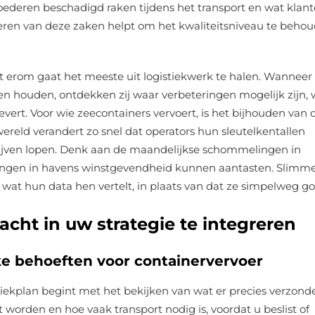
oederen beschadigd raken tijdens het transport en wat klant
eren van deze zaken helpt om het kwaliteitsniveau te beho
et erom gaat het meeste uit logistiekwerk te halen. Wanneer
ten houden, ontdekken zij waar verbeteringen mogelijk zijn, 
evert. Voor wie zeecontainers vervoert, is het bijhouden van 
wereld verandert zo snel dat operators hun sleutelkentallen
lijven lopen. Denk aan de maandelijkse schommelingen in
gingen in havens winstgevendheid kunnen aantasten. Slimm
 wat hun data hen vertelt, in plaats van dat ze simpelweg g
cht in uw strategie te integreren
ke behoeften voor containervervoer
iekplan begint met het bekijken van wat er precies verzon
worden en hoe vaak transport nodig is, voordat u beslist of