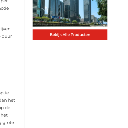
 per
thode
ijven
Bekijk Alle Producten
e duur
ptie
dan het
op de
 het
g grote