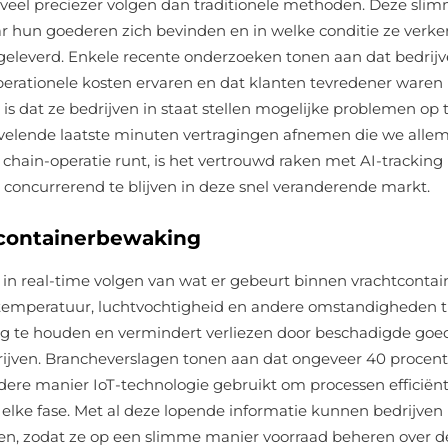
 veel preciezer volgen dan traditionele methoden. Deze sli
r hun goederen zich bevinden en in welke conditie ze verke
geleverd. Enkele recente onderzoeken tonen aan dat bedrijv
perationele kosten ervaren en dat klanten tevredener waren
is dat ze bedrijven in staat stellen mogelijke problemen op 
rvelende laatste minuten vertragingen afnemen die we alle
chain-operatie runt, is het vertrouwd raken met AI-tracking 
concurrerend te blijven in deze snel veranderende markt.
e containerbewaking
 in real-time volgen van wat er gebeurt binnen vrachtcontai
temperatuur, luchtvochtigheid en andere omstandigheden t
lig te houden en vermindert verliezen door beschadigde goe
edrijven. Brancheverslagen tonen aan dat ongeveer 40 procen
dere manier IoT-technologie gebruikt om processen efficiënt
n elke fase. Met al deze lopende informatie kunnen bedrijven
ken, zodat ze op een slimme manier voorraad beheren over d