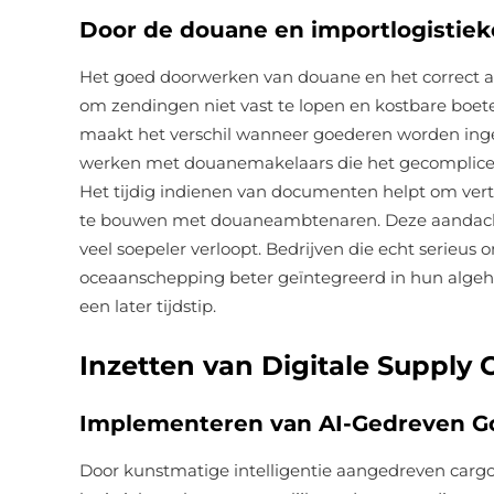
Door de douane en importlogistiek
Het goed doorwerken van douane en het correct af
om zendingen niet vast te lopen en kostbare boet
maakt het verschil wanneer goederen worden inge
werken met douanemakelaars die het gecompliceer
Het tijdig indienen van documenten helpt om vert
te bouwen met douaneambtenaren. Deze aandacht v
veel soepeler verloopt. Bedrijven die echt serieu
oceaanschepping beter geïntegreerd in hun algeh
een later tijdstip.
Inzetten van Digitale Suppl
Implementeren van AI-Gedreven G
Door kunstmatige intelligentie aangedreven car