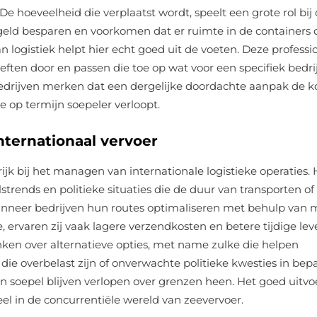
De hoeveelheid die verplaatst wordt, speelt een grote rol bij
geld besparen en voorkomen dat er ruimte in de containers
 logistiek helpt hier echt goed uit de voeten. Deze professi
ten door en passen die toe op wat voor een specifiek bedrij
bedrijven merken dat een dergelijke doordachte aanpak de k
e op termijn soepeler verloopt.
nternationaal vervoer
jk bij het managen van internationale logistieke operaties. 
trends en politieke situaties die de duur van transporten of
anneer bedrijven hun routes optimaliseren met behulp van
 ervaren zij vaak lagere verzendkosten en betere tijdige lev
ken over alternatieve opties, met name zulke die helpen
ie overbelast zijn of onverwachte politieke kwesties in bep
ten soepel blijven verlopen over grenzen heen. Het goed uitv
el in de concurrentiële wereld van zeevervoer.