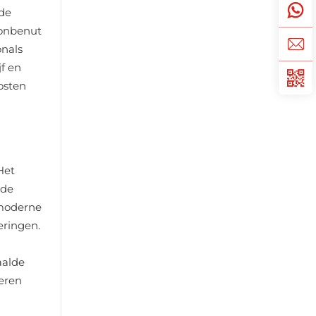
 de
 onbenut
onals
f en
osten
Het
 de
 moderne
eringen.
aalde
oeren