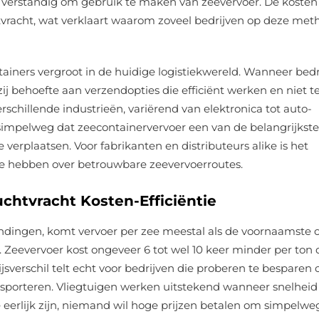
verstandig om gebruik te maken van zeevervoer. De kosten
htvracht, wat verklaart waarom zoveel bedrijven op deze me
tainers vergroot in de huidige logistiekwereld. Wanneer bedr
 behoefte aan verzendopties die efficiënt werken en niet t
rschillende industrieën, variërend van elektronica tot auto-
simpelweg dat zeecontainervervoer een van de belangrijkste
verplaatsen. Voor fabrikanten en distributeurs alike is het
e hebben over betrouwbare zeevervoerroutes.
uchtvracht Kosten-Efficiëntie
ndingen, komt vervoer per zee meestal als de voornaamste o
Zeevervoer kost ongeveer 6 tot wel 10 keer minder per ton 
jsverschil telt echt voor bedrijven die proberen te besparen 
sporteren. Vliegtuigen werken uitstekend wanneer snelheid
 we eerlijk zijn, niemand wil hoge prijzen betalen om simpelwe