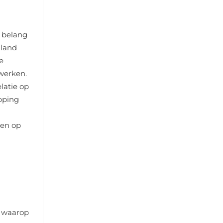
t belang
 land
e
werken.
latie op
pping
men op
r waarop