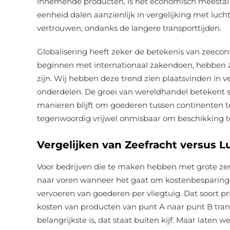
innemende producten, is het economisch meestal 
eenheid dalen aanzienlijk in vergelijking met luc
vertrouwen, ondanks de langere transporttijden.
Globalisering heeft zeker de betekenis van zeecon
beginnen met internationaal zakendoen, hebben zij
zijn. Wij hebben deze trend zien plaatsvinden in ve
onderdelen. De groei van wereldhandel betekent 
manieren blijft om goederen tussen continenten te 
tegenwoordig vrijwel onmisbaar om beschikking t
Vergelijken van Zeefracht versus L
Voor bedrijven die te maken hebben met grote ze
naar voren wanneer het gaat om kostenbesparing. 
vervoeren van goederen per vliegtuig. Dat soort pri
kosten van producten van punt A naar punt B tran
belangrijkste is, dat staat buiten kijf. Maar laten