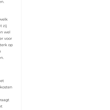
en.
welk
 zij
en wel
er voor
terk op
n
n.
het
tkosten
vraagt
et