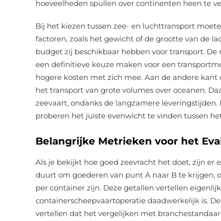
hoeveelheden spullen over continenten heen te v
Bij het kiezen tussen zee- en luchttransport moet
factoren, zoals het gewicht of de grootte van de
budget zij beschikbaar hebben voor transport. De
een definitieve keuze maken voor een transportme
hogere kosten met zich mee. Aan de andere kant du
het transport van grote volumes over oceanen. Daa
zeevaart, ondanks de langzamere leveringstijden. D
proberen het juiste evenwicht te vinden tussen he
Belangrijke Metrieken voor het Ev
Als je bekijkt hoe goed zeevracht het doet, zijn er
duurt om goederen van punt A naar B te krijgen,
per container zijn. Deze getallen vertellen eigenlij
containerscheepvaartoperatie daadwerkelijk is. De 
vertellen dat het vergelijken met branchestandaard