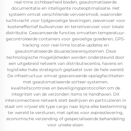
real-time zichtbaarheid bieden, geautomatiseerde
documentatie en intelligente routeoptimalisatie. Het
systeem omvat verschillende vervoersmodi, waaronder
luchtvracht voor tijdgevoelige leveringen, zeevervoer voor
kosteneffectief bulkvervoer en terreinvervoer voor lokale
distributie. Geavanceerde functies omvatten temperatuur-
gecontroleerde containers voor gevoelige goederen, GPS-
tracking voor real-time locatie-updates en
geautomatiseerde douaneclearensystemen. Deze
technologische mogelijkheden worden ondersteund door
een uitgebreid netwerk van distributiecentra, havens en
logistieke hubs strategisch geplaatst over de hele wereld.
De infrastructuur omvat geavanceerde opslagfaciliteiten
met geautomatiseerde sorteer-systemen,
kwaliteitscontroles en beveiligingsprotocollen om de
integriteit van de verzonden items te handhaven. Dit
interconnectieve netwerk stelt bedrijven en particulieren in
staat om vrijwel elk type cargo naar bijna elke bestemming
ter wereld te versturen, met opties voor expresslevering,
economische verzending of gespecialiseerde behandeling
voor unieke eisen.