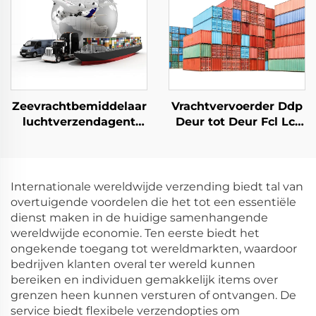
Verenigd Koninkrijk
Zeevrachtbemiddelaar
Vrachtvervoerder Ddp
luchtverzendagent
Deur tot Deur Fcl Lcl
China naar VK deur-
Scheepvaartagent
tot-deur bezorging
Zeevrachtvervoerder
DHL FedEx
naar de VS
logistiekservices
Internationale wereldwijde verzending biedt tal van
overtuigende voordelen die het tot een essentiële
dienst maken in de huidige samenhangende
wereldwijde economie. Ten eerste biedt het
ongekende toegang tot wereldmarkten, waardoor
bedrijven klanten overal ter wereld kunnen
bereiken en individuen gemakkelijk items over
grenzen heen kunnen versturen of ontvangen. De
service biedt flexibele verzendopties om