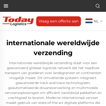
Vraag een offerte aan
NL
internationale wereldwijde
verzending
Internationale wereldwijde verzending staat voor een
geavanceerd globaal logistiek netwerk dat het naadloze
transport van goederen over landsgrenzen en continenten
mogelijk maakt. Dit omvattende systeem integreert
geavanceerde track-and-trace technologieën,
geautomatiseerde douaneverwerking en multimodale
vervoersoplossingen om efficiënt wereldwijd pakketten en
vrachtgoed te leveren. Moderne internationaal vervoer
maakt gebruik van state-of-the-art digitale platforms die