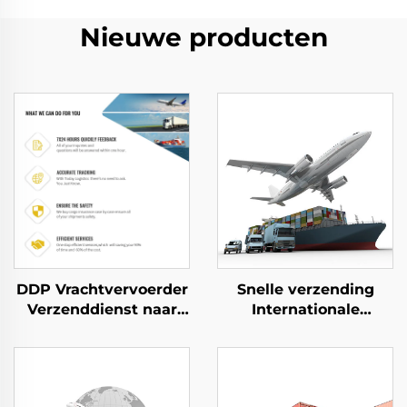
Nieuwe producten
DDP Vrachtvervoerder
Snelle verzending
Verzenddienst naar
Internationale
USA Luchtvracht naar
vervoerlogistiek Van
VK Dhl Express Deur-
deur tot deur
tot-deur verzending
Zeefrachtforwarder
Van China naar het