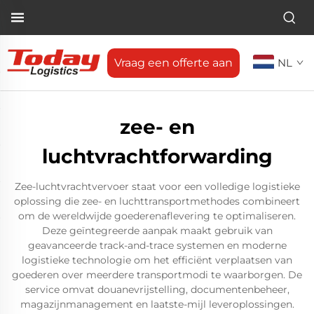
Vraag een offerte aan
NL
zee- en
luchtvrachtforwarding
Zee-luchtvrachtvervoer staat voor een volledige logistieke
oplossing die zee- en luchttransportmethodes combineert
om de wereldwijde goederenaflevering te optimaliseren.
Deze geïntegreerde aanpak maakt gebruik van
geavanceerde track-and-trace systemen en moderne
logistieke technologie om het efficiënt verplaatsen van
goederen over meerdere transportmodi te waarborgen. De
service omvat douanevrijstelling, documentenbeheer,
magazijnmanagement en laatste-mijl leveroplossingen.