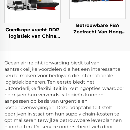
Betrouwbare FBA
Goedkope vracht DDP
Zeefracht Van Hong
logistiek van China
Kong naar Zweden
naar het VK,
Europa USA Italië VK
Nederland, Spanje,
Australië Canada
Duitsland, Frankrijk,
Express
Portugal UPS DHL
Ocean air freight forwarding biedt tal van
Douaneafhandeling
Express verzending
aantrekkelijke voordelen die het een interessante
agent
keuze maken voor bedrijven die internationale
logistiek beheren. Ten eerste biedt het
uitzonderlijke flexibiliteit in routingopties, waardoor
bedrijven hun verzendstrategieën kunnen
aanpassen op basis van urgentie en
kostenoverwegingen. Deze adaptabiliteit stelt
bedrijven in staat om hun supply chain-kosten te
optimaliseren terwijl ze betrouwbare leverplannen
handhaften. De service onderscheidt zich door