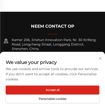
NEEM CONTACT OP
Kamer 206, Jinshun Innovation Park, Nr. 30 Xinfeng
Road, Longcheng Straat, Longgang District,
Shenzhen, China
+8618122089570
We value your privacy
[email protected]
We use cookies and similar tools to provide our services.
If you don't want to accept all cookies, click Personalize
cookies.
Copyright © 2025 TODAY LOGISTICS LTD. Alle rechten
Accept all
voorbehouden.
Privacybeleid
Personalize cookies