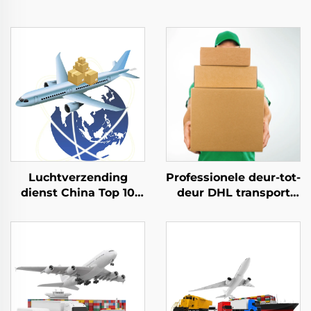
Luchtverzending
Professionele deur-tot-
dienst China Top 10
deur DHL transport
Freight Forwarder
DDP internationale
Goedkope verzending
dropshipping
naar VK Duitsland
logistiekservices
Vrachtvervoerder
vrachtbemiddelaar
Deur-tot-deur
verzendagent