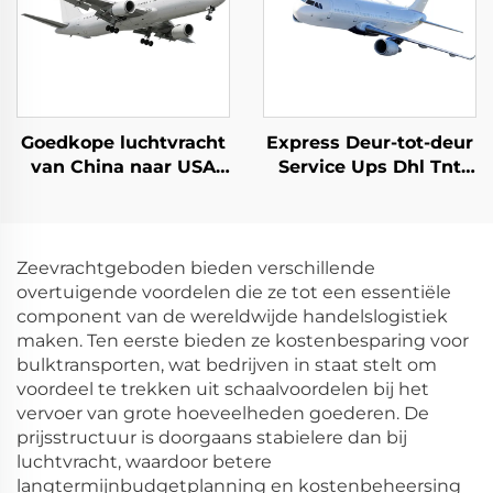
Goedkope luchtvracht
Express Deur-tot-deur
van China naar USA
Service Ups Dhl Tnt
Dropshipping USA
Fedex Vracht China
lucht Express
naar USA Canada
Zeevrachtgeboden bieden verschillende
overtuigende voordelen die ze tot een essentiële
component van de wereldwijde handelslogistiek
maken. Ten eerste bieden ze kostenbesparing voor
bulktransporten, wat bedrijven in staat stelt om
voordeel te trekken uit schaalvoordelen bij het
vervoer van grote hoeveelheden goederen. De
prijsstructuur is doorgaans stabielere dan bij
luchtvracht, waardoor betere
langtermijnbudgetplanning en kostenbeheersing