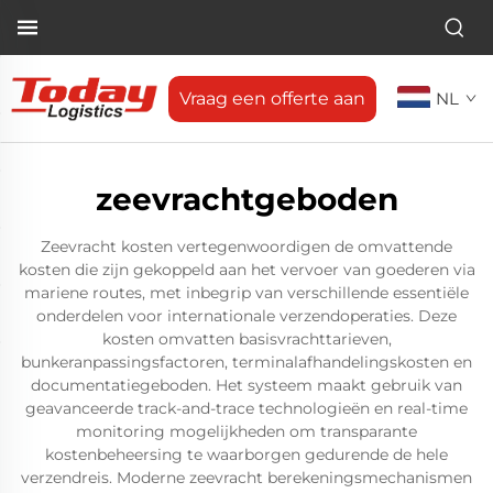
Vraag een offerte aan
NL
zeevrachtgeboden
Zeevracht kosten vertegenwoordigen de omvattende
kosten die zijn gekoppeld aan het vervoer van goederen via
mariene routes, met inbegrip van verschillende essentiële
onderdelen voor internationale verzendoperaties. Deze
kosten omvatten basisvrachttarieven,
bunkeranpassingsfactoren, terminalafhandelingskosten en
documentatiegeboden. Het systeem maakt gebruik van
geavanceerde track-and-trace technologieën en real-time
monitoring mogelijkheden om transparante
kostenbeheersing te waarborgen gedurende de hele
verzendreis. Moderne zeevracht berekeningsmechanismen