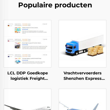
Populaire producten
LCL DDP Goedkope
Vrachtvervoerders
logistiek Freight
Shenzhen Express
Forwarder Agent
Deur-tot-deur
Goederenverzending
verzending Express
tarieven Dienst vanuit
Dhl Express China
China Shenzhen naar
naar USA 5 - 7 dagen
Canada
Globale Koper