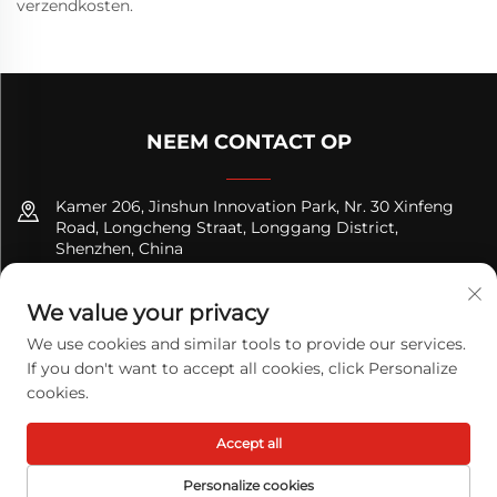
verzendkosten.
NEEM CONTACT OP
Kamer 206, Jinshun Innovation Park, Nr. 30 Xinfeng
Road, Longcheng Straat, Longgang District,
Shenzhen, China
+8618122089570
We value your privacy
[email protected]
We use cookies and similar tools to provide our services.
If you don't want to accept all cookies, click Personalize
cookies.
Copyright © 2025 TODAY LOGISTICS LTD. Alle rechten
Accept all
voorbehouden.
Privacybeleid
Personalize cookies