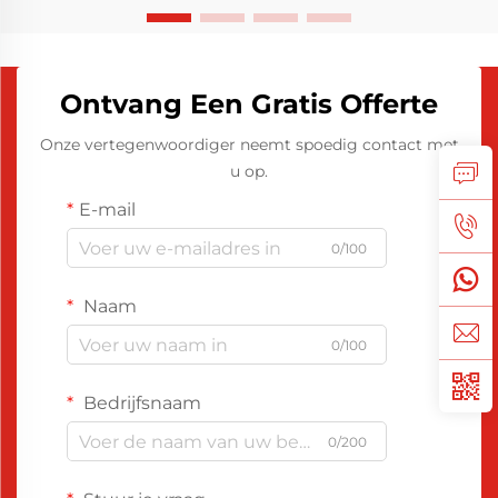
Ontvang Een Gratis Offerte
Onze vertegenwoordiger neemt spoedig contact met
u op.
E-mail
0/100
Naam
0/100
Bedrijfsnaam
0/200