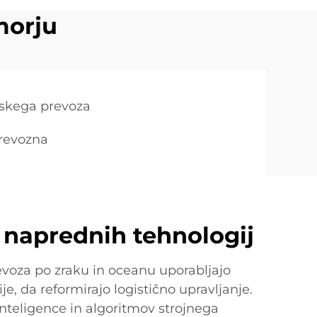
morju
rskega prevoza
revozna
a naprednih tehnologij
evoza po zraku in oceanu uporabljajo
e, da reformirajo logistično upravljanje.
nteligence in algoritmov strojnega