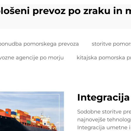
lošeni prevoz po zraku in 
ponudba pomorskega prevoza
storitve pomo
vozne agencije po morju
kitajska pomorska p
Integracij
Sodobne storitve pr
najnovejše tehnologij
Integracija umetne i