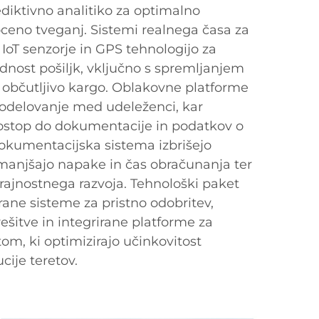
iktivno analitiko za optimalno
oceno tveganj. Sistemi realnega časa za
 IoT senzorje in GPS tehnologijo za
dnost pošiljk, vključno s spremljanjem
 občutljivo kargo. Oblakovne platforme
odelovanje med udeleženci, kar
ostop do dokumentacije in podatkov o
dokumentacijska sistema izbrišejo
manjšajo napake in čas obračunanja ter
 trajnostnega razvoja. Tehnološki paket
rane sisteme za pristno odobritev,
šitve in integrirane platforme za
om, ki optimizirajo učinkovitost
cije teretov.