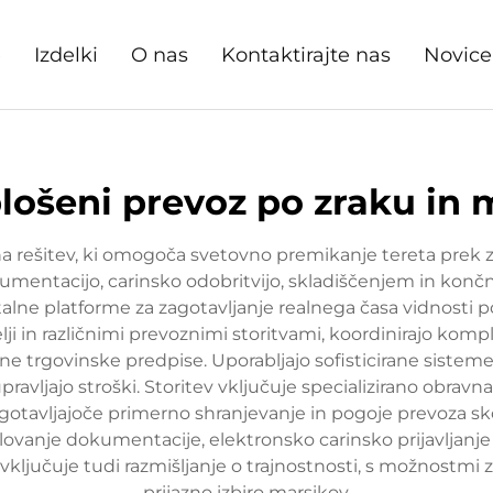
e
Izdelki
O nas
Kontaktirajte nas
Novice
lošeni prevoz po zraku in 
a rešitev, ki omogoča svetovno premikanje tereta prek z
okumentacijo, carinsko odobritvijo, skladiščenjem in kon
talne platforme za zagotavljanje realnega časa vidnosti p
ji in različnimi prevoznimi storitvami, koordinirajo kompl
 trgovinske predpise. Uporabljajo sofisticirane sisteme
pravljajo stroški. Storitev vključuje specializirano obrav
zagotavljajoče primerno shranjevanje in pogoje prevoza sk
ovanje dokumentacije, elektronsko carinsko prijavljanj
ključuje tudi razmišljanje o trajnostnosti, s možnostmi 
prijazno izbiro marsikov.