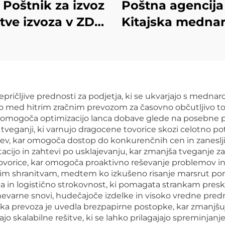
Poštnik za izvoz
Poštna agencij
itve izvoza v ZDA
Kitajska medna
Zračni teret v
povsemirni poši
uženo kraljestvo
stroški DDP exp
Express Izvoz iz
iz Kitajske v 
vrata v vrata
pričljive prednosti za podjetja, ki se ukvarjajo s medna
ro med hitrim zračnim prevozom za časovno občutljivo 
t omogoča optimizacijo lanca dobave glede na posebne p
z tveganji, ki varnujo dragocene tovorice skozi celotno p
jev, kar omogoča dostop do konkurenčnih cen in zaneslj
ijo in zahtevi po usklajevanju, kar zmanjša tveganje za
tovorice, kar omogoča proaktivno reševanje problemov in
im shranitvam, medtem ko izkušeno risanje marsrut pom
 in logistično strokovnost, ki pomagata strankam presk
a nevarne snovi, hudečajoče izdelke in visoko vredne pre
ka prevoza je uvedla brezpapirne postopke, kar zmanjšuj
ajo skalabilne rešitve, ki se lahko prilagajajo spremin