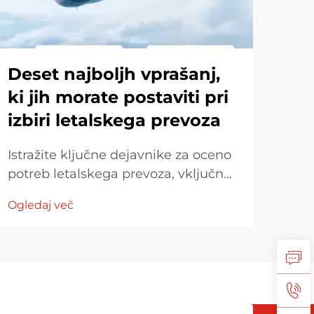
Deset najboljh vprašanj,
Ka
ki jih morate postaviti pri
pr
izbiri letalskega prevoza
str
Istražite ključne dejavnike za oceno
Ist
potreb letalskega prevoza, vključno
prev
z hitrostjo dostave, razsežnostmi
Spre
Ogledaj več
Ogle
teretov in izkušnjami prevoznika.
glob
Razumite stroškovno prosojnost,
učin
zakonito usklajevanje in primerjajte
pre
ogljikov pridobjev letalskega
izve
prevoza z drugimi metodami za
pris
ekološke odločitve.
opt