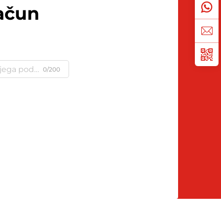
ačun
0/200