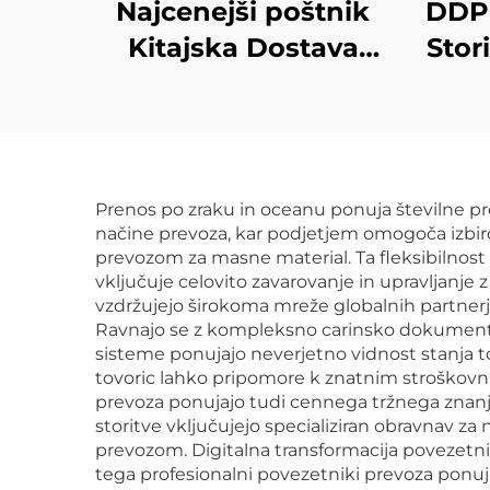
Najcenejši poštnik
DDP 
Kitajska Dostava
Stor
izvoz Teretni promet
FOB DDU DDP FBA
Zdr
Zračni express iz
Dhl 
Kitajske
Prenos po zraku in oceanu ponuja številne pre
načine prevoza, kar podjetjem omogoča izbi
prevozom za masne material. Ta fleksibilnos
vključuje celovito zavarovanje in upravljanje 
vzdržujejo širokoma mreže globalnih partner
Ravnajo se z kompleksno carinsko dokumentac
sisteme ponujajo neverjetno vidnost stanja 
tovoric lahko pripomore k znatnim stroškovn
prevoza ponujajo tudi cennega tržnega znanja
storitve vključujejo specializiran obravnav z
prevozom. Digitalna transformacija povezetni
tega profesionalni povezetniki prevoza ponuj