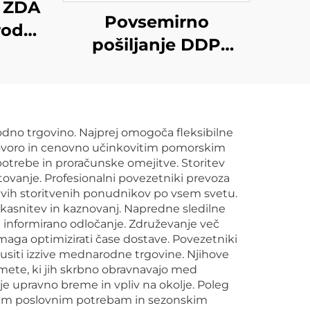
a ZDA
Povsemirno
rodni
pošiljanje DDP
lnik
logistika iz Kitajske v
ress
Združeno kraljestvo,
ZDA
Nizozemijo, Španijo,
rodno trgovino. Najprej omogoča fleksibilne
Nemčijo, Francijo,
tovoro in cenovno učinkovitim pomorskim
Portugalsko, poštna
otrebe in proračunske omejitve. Storitev
otovanje. Profesionalni povezetniki prevoza
agencija UPS DHL
ivih storitvenih ponudnikov po vsem svetu.
Express
kasnitev in kaznovanj. Napredne sledilne
 informirano odločanje. Združevanje več
aga optimizirati čase dostave. Povezetniki
usiti izzive mednarodne trgovine. Njihove
dmete, ki jih skrbno obravnavajo med
e upravno breme in vpliv na okolje. Poleg
janjem poslovnim potrebam in sezonskim