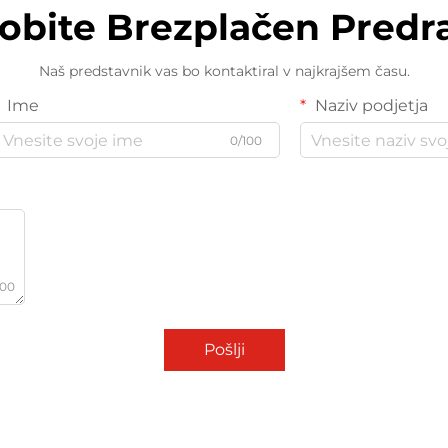
dobite Brezplačen Predr
Naš predstavnik vas bo kontaktiral v najkrajšem času.
Ime
Naziv podjetja
0/100
000
Pošlji