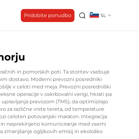
Pridobite ponudbo
SL
morju
račnih in pomorskih poti. Ta storitev vsebuje
čnim dostavo. Moderni prevozni posredniki
ošiljk v celoti med meja. Prevozni posredniški
eksne operacije v oskrbovalni verigi, hkrati pa
 upravljanja prevozom (TMS), da optimizirajo
navo za različne vrste tereta, od temperature
ozi celoten potovanjski maraton. Integracija
e in neprekinjeno komuniciranje med vsemi
za zmanjšanje ogljikovih emisij in ekološko