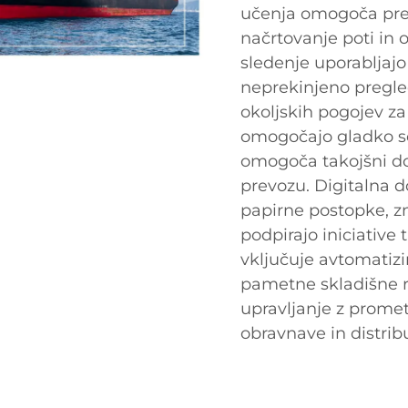
učenja omogoča pred
načrtovanje poti in 
sledenje uporabljajo
neprekinjeno pregle
okoljskih pogojev za
omogočajo gladko s
omogoča takojšni d
prevozu. Digitalna 
papirne postopke, z
podpirajo iniciativе
vključuje avtomatizi
pametne skladišne re
upravljanje z promet
obravnave in distribu