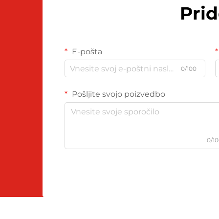
Pri
E-pošta
0/100
Pošljite svojo poizvedbo
0/1