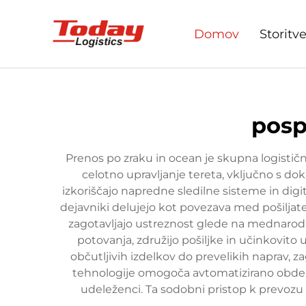
Domov
Storitv
posp
Prenos po zraku in ocean je skupna logističn
celotno upravljanje tereta, vključno s d
izkoriščajo napredne sledilne sisteme in digi
dejavniki delujejo kot povezava med pošiljatel
zagotavljajo ustreznost glede na mednarodne
potovanja, združijo pošiljke in učinkovito u
občutljivih izdelkov do prevelikih naprav, 
tehnologije omogoča avtomatizirano obdel
udeleženci. Ta sodobni pristop k prevozu v