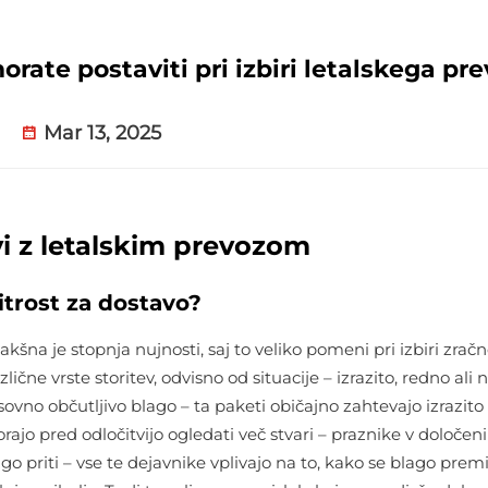
orate postaviti pri izbiri letalskega pr
Mar 13, 2025
i z letalskim prevozom
itrost za dostavo?
šna je stopnja nujnosti, saj to veliko pomeni pri izbiri zrač
čne vrste storitev, odvisno od situacije – izrazito, redno ali n
vno občutljivo blago – ta paketi običajno zahtevajo izrazito
rajo pred odločitvijo ogledati več stvari – praznike v določen
ago priti – vse te dejavnike vplivajo na to, kako se blago prem