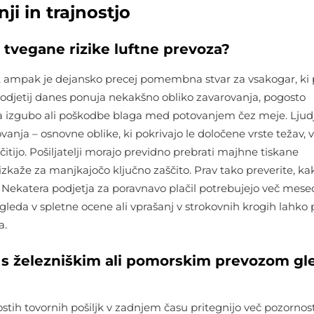
ji in trajnostjo
o tvegane rizike luftne prevoza?
a, ampak je dejansko precej pomembna stvar za vsakogar, ki p
odjetij danes ponuja nekakšno obliko zavarovanja, pogosto
va izgubo ali poškodbe blaga med potovanjem čez meje. Ljud
vanja – osnovne oblike, ki pokrivajo le določene vrste težav, v
čitijo. Pošiljatelji morajo previdno prebrati majhne tiskane
, izkaže za manjkajočo ključno zaščito. Prav tako preverite, ka
Nekatera podjetja za poravnavo plačil potrebujejo več mesec
leda v spletne ocene ali vprašanj v strokovnih krogih lahko 
a.
ja s železniškim ali pomorskim prevozom gl
ostih tovornih pošiljk v zadnjem času pritegnijo več pozornos