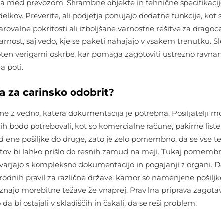
ka med prevozom. Shrambne objekte in tehnične specifikacije
delkov. Preverite, ali podjetja ponujajo dodatne funkcije, kot 
rovalne pokritosti ali izboljšane varnostne rešitve za dragoc
arnost, saj vedo, kje se paketi nahajajo v vsakem trenutku. S
en verigami oskrbe, kar pomaga zagotoviti ustrezno ravnan
a poti.
a za carinsko odobrit?
ne z vedno, katera dokumentacija je potrebna. Pošiljatelji m
h bodo potrebovali, kot so komercialne račune, pakirne liste
od ene pošiljke do druge, zato je zelo pomembno, da se vse te
tov bi lahko prišlo do resnih zamud na meji. Tukaj pomemb
 ukvarjajo s kompleksno dokumentacijo in pogajanji z organi. 
odnih pravil za različne države, kamor so namenjene pošiljk
znajo morebitne težave že vnaprej. Pravilna priprava zagotav
da bi ostajali v skladiščih in čakali, da se reši problem.