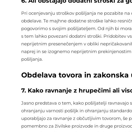
6. Ali obstajajo dodatni stroški za 
Pri ocenjevanju stroškov pošiljanja ne pozabite na 
obdelave. Te majhne dodatne stroške lahko resničn
pogovorimo s svojim pošiljateljem. Od njih bi morali
s tem lahko povezani dodatni stroški. Pridobitev 
neprijetnim presenečenjem v obliki nepričakovani
naprej in se izognemo neprijetnim prekinjenostim
pošiljanja.
Obdelava tovora in zakonska 
7. Kako ravnanje z hrupečimi ali v
Jasno predstava o tem, kako pošiljatelji ravnavajo s 
ohranjanju varnosti pošiljk in ohranjanju standardov
uporabljajo za ravnanje z občutljivim tovorom, še p
pomembno za živilske proizvode in druge proizvod