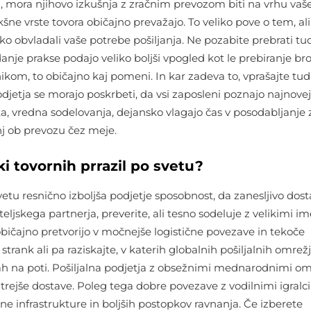
, mora njihovo izkušnja z zračnim prevozom biti na vrhu vaš
šne vrste tovora običajno prevažajo. To veliko pove o tem, al
o obvladali vaše potrebe pošiljanja. Ne pozabite prebrati tu
nje prakse podajo veliko boljši vpogled kot le prebiranje bro
kom, to običajno kaj pomeni. In kar zadeva to, vprašajte tud
djetja se morajo poskrbeti, da vsi zaposleni poznajo najnove
sta, vredna sodelovanja, dejansko vlagajo čas v posodabljanje
enj ob prevozu čez meje.
ki tovornih prrazil po svetu?
vetu resnično izboljša podjetje sposobnost, da zanesljivo dosta
teljskega partnerja, preverite, ali tesno sodeluje z velikimi im
čajno pretvorijo v močnejše logistične povezave in tekoče
strank ali pa raziskajte, v katerih globalnih pošiljalnih omrežj
kah na poti. Pošiljalna podjetja z obsežnimi mednarodnimi om
trejše dostave. Poleg tega dobre povezave z vodilnimi igralci
e infrastrukture in boljših postopkov ravnanja. Če izberete