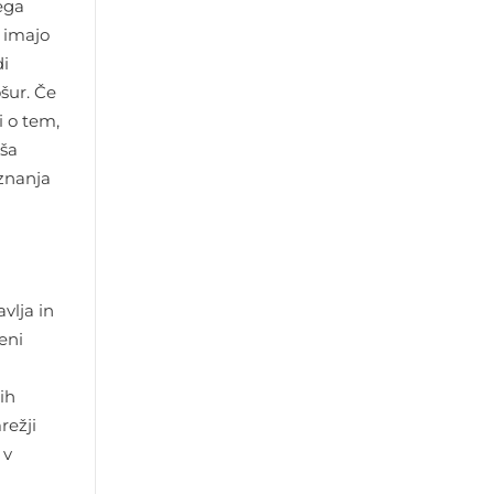
ega
i imajo
di
šur. Če
i o tem,
jša
 znanja
vlja in
eni
ih
režji
 v