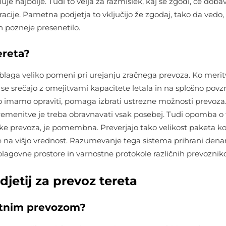
uje najbolje. Tudi to velja za razmislek, kaj se zgodi, če doba
cije. Pametna podjetja to vključijo že zgodaj, tako da vedo,
ih pozneje presenetilo.
ereta?
blaga veliko pomeni pri urejanju zračnega prevoza. Ko merit
e, se srečajo z omejitvami kapacitete letala in na splošno povz
 imamo opraviti, pomaga izbrati ustrezne možnosti prevoza
remenitve je treba obravnavati vsak posebej. Tudi opomba o
ške prevoza, je pomembna. Preverjajo tako velikost paketa ko
de na višjo vrednost. Razumevanje tega sistema prihrani denar
za blagovne prostore in varnostne protokole različnih prevozniko
etij za prevoz tereta
luftnim prevozom?