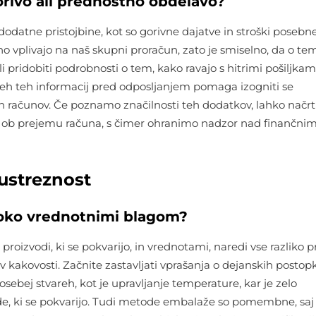
gorivo ali prednostno obdelavo?
dodatne pristojbine, kot so gorivne dajatve in stroški posebn
o vplivajo na naš skupni proračun, zato je smiselno, da o te
 pridobiti podrobnosti o tem, kako ravajo s hitrimi pošiljkami
vseh teh informacij pred odposljanjem pomaga izogniti se
h računov. Če poznamo značilnosti teh dodatkov, lahko nač
 ob prejemu računa, s čimer ohranimo nadzor nad finančnimi
ustreznost
isoko vrednotnimi blagom?
proizvodi, ki se pokvarijo, in vrednotami, naredi vse razliko pr
 kakovosti. Začnite zastavljati vprašanja o dejanskih postopki
osebej stvareh, kot je upravljanje temperature, kar je zelo
e, ki se pokvarijo. Tudi metode embalaže so pomembne, saj