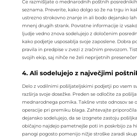
Če razmišljate o mednarodnih poštnih posrednikih
seznama. Preverite, kako dolgo so že na trgu in kak
ustrezno strokovno znanje in ali bodo dejansko lahk
mnenj drugih strank. Povratne informacije iz vsakda
ljudje vedno znova sodelujejo z določenim posredni
kako podjetje usposablja svoje zaposlene. Dobra po
pravila in predpise v zvezi z zračnim prevozom. Ti
svojih ekip, saj nihče ne želi neprijetnih preseneč
4. Ali sodelujejo z največjimi poštni
Delo z vodilnimi pošiljateljskimi podjetji po vsem s
razširja svoje dosežke. Preden se odločite za pošilja
mednarodnega pomika. Takšne vrste odnosov se obi
operacije pri premiku blaga. Zahtevajte priporočila 
dejansko sodelujejo, da se izognete zastoju pošilj
običajno najdejo pametnejše poti in poskrbijo za hi
panogi pogosto pomenijo nižje stroške zaradi skupn