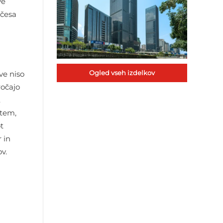
ve
 česa
Ogled vseh izdelkov
ve niso
ročajo
.
 tem,
t
 in
v.