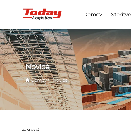
Domov
Storitv
Novice
Domov
>
Novice
Nazaj