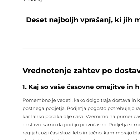
Deset najboljh vprašanj, ki jih m
Vrednotenje zahtev po dostav
1. Kaj so vaše časovne omejitve in h
Pomembno je vedeti, kako dolgo traja dostava in kak
poštnega podjetja. Podjetja pogosto potrebujejo razli
kar lahko počaka dlje časa. Vzemimo na primer časo
dostavo, samo da pridijo pravočasno. Podjetja si mo
regijah, ožji časi skozi leto in točno, kam morajo bl