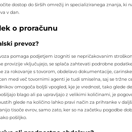
čite dostop do širših omrežij in specializiranega znanja, ki n
eva v dan.
slek o proračunu
alski prevoz?
evoza pomaga podjetjem izogniti se nepričakovanim stroško
ne provizije vključujejo, se splača zahtevati podrobne podatk
bine za rokovanje s tovorom, obdelavo dokumentacije, carinske
cen med več tovornimi agenti je tudi smiselna, saj se tržne 
udnikov omogoča boljši vpogled, kje je vrednost, tako glede de
ošiljajo blago ali pa upravljajo z velikimi količinami, je pogov
stih glede na količino lahko pravi način za prihranke v dal
ranijo tisoče evrov, samo zato, ker so na začetku pogodbe do
ako pošiljko.