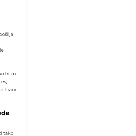
ošilja
je
ko hitro
ev,
prihrani
ede
ti tako