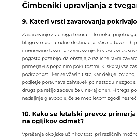
Čimbeniki upravljanja z tvegan
9. Kateri vrsti zavarovanja pokrivaj
Zavarovanje zračnega tovora ni le nekaj prijetneg
blago v mednarodne destinacije. Večina tovornih p
imenovano tovarno zavarovanje, ki v osnovi pokri
pogosto pozabijo, da obstajajo različne ravni zavaro
primerjavi s popolnim pokritostmi, ki skoraj vse zaš
podrobnosti, ker se včasih tisto, kar deluje izčrpno
podjetje poravnava zahtevek po nastopu nezgode. 
druga pa rešijo zadeve že v nekaj dneh. Hitrega pog
nadaljnje glavobole, če se med letom zgodi nesreč
10. Kako se letalski prevoz primer
na ogljikov odmet?
Vprašanja okoljske učinkovitosti pri različnih možn