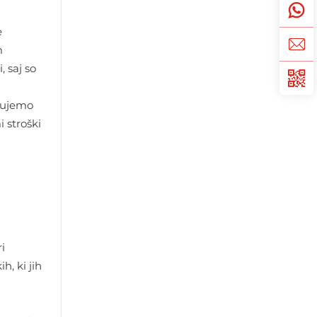
e
m
, saj so
rtujemo
 stroški
i
h, ki jih