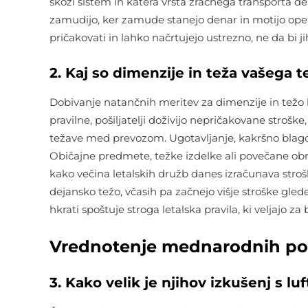
skozi sistem in katera vrsta zračnega transporta del
zamudijo, ker zamude stanejo denar in motijo opera
pričakovati in lahko načrtujejo ustrezno, ne da bi j
2. Kaj so dimenzije in teža vašega t
Dobivanje natančnih meritev za dimenzije in težo 
pravilne, pošiljatelji doživijo nepričakovane strošk
težave med prevozom. Ugotavljanje, kakršno blago
Običajne predmete, težke izdelke ali povečane ob
kako večina letalskih družb danes izračunava stro
dejansko težo, včasih pa začnejo višje stroške gle
hkrati spoštuje stroga letalska pravila, ki veljajo 
Vrednotenje mednarodnih podj
3. Kako velik je njihov izkušenj s 