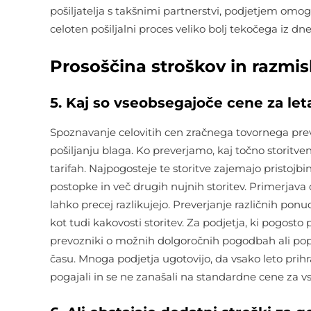
pošiljatelja s takšnimi partnerstvi, podjetjem omogo
celoten pošiljalni proces veliko bolj tekočega iz dn
Prosoščina stroškov in razmi
5. Kaj so vseobsegajoče cene za let
Spoznavanje celovitih cen zračnega tovornega pr
pošiljanju blaga. Ko preverjamo, kaj točno storitve
tarifah. Najpogosteje te storitve zajemajo pristoj
postopke in več drugih nujnih storitev. Primerjava 
lahko precej razlikujejo. Preverjanje različnih pon
kot tudi kakovosti storitev. Za podjetja, ki pogosto p
prevozniki o možnih dolgoročnih pogodbah ali popu
času. Mnoga podjetja ugotovijo, da vsako leto prih
pogajali in se ne zanašali na standardne cene za vs