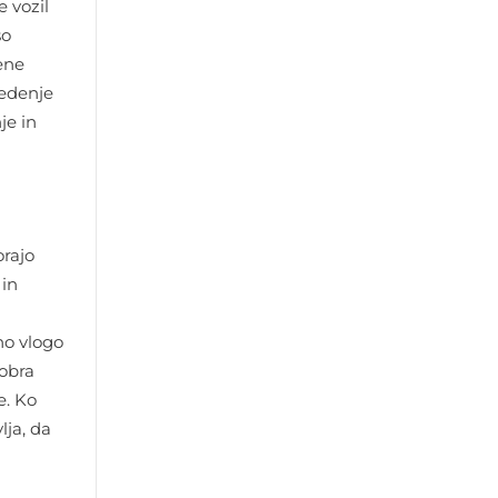
 vozil
so
ene
ledenje
je in
orajo
 in
no vlogo
Dobra
e. Ko
lja, da