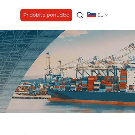
Pridobite ponudbo
SL