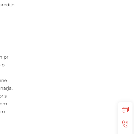
aredijo
m pri
e o
cene
narja,
or s
jšem
bro