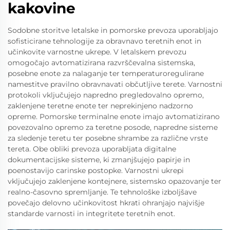
kakovine
Sodobne storitve letalske in pomorske prevoza uporabljajo
sofisticirane tehnologije za obravnavo teretnih enot in
učinkovite varnostne ukrepe. V letalskem prevozu
omogočajo avtomatizirana razvrščevalna sistemska,
posebne enote za nalaganje ter temperaturoregulirane
namestitve pravilno obravnavati občutljive terete. Varnostni
protokoli vključujejo napredno pregledovalno opremo,
zaklenjene teretne enote ter neprekinjeno nadzorno
opreme. Pomorske terminalne enote imajo avtomatizirano
povezovalno opremo za teretne posode, napredne sisteme
za sledenje teretu ter posebne shrambe za različne vrste
tereta. Obe obliki prevoza uporabljata digitalne
dokumentacijske sisteme, ki zmanjšujejo papirje in
poenostavijo carinske postopke. Varnostni ukrepi
vključujejo zaklenjene kontejnere, sistemsko opazovanje ter
realno-časovno spremljanje. Te tehnološke izboljšave
povečajo delovno učinkovitost hkrati ohranjajo najvišje
standarde varnosti in integritete teretnih enot.