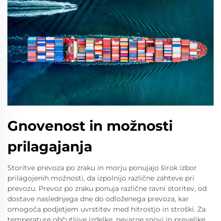
Gnovenost in možnosti
prilagajanja
Storitve prevoza po zraku in morju ponujajo širok izbor
prilagojenih možnosti, da izpolnijo različne zahteve pri
prevozu. Prevoz po zraku ponuja različne ravni storitev, od
dostave naslednjega dne do odloženega prevoza, kar
omogoča podjetjem uvrstitev med hitrostjo in stroški. Za
temperature občutljive izdelke, nevarne snovi in prevelike