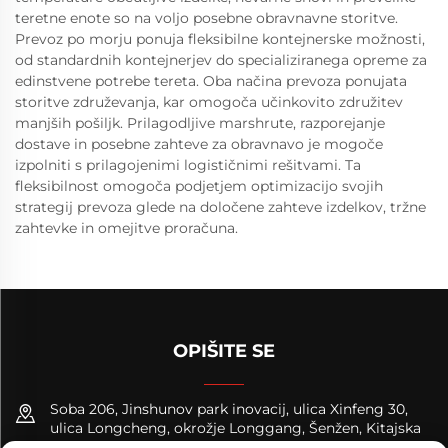
teretne enote so na voljo posebne obravnavne storitve.
Prevoz po morju ponuja fleksibilne kontejnerske možnosti,
od standardnih kontejnerjev do specializiranega opreme za
edinstvene potrebe tereta. Oba načina prevoza ponujata
storitve združevanja, kar omogoča učinkovito združitev
manjših pošiljk. Prilagodljive marshrute, razporejanje
dostave in posebne zahteve za obravnavo je mogoče
izpolniti s prilagojenimi logističnimi rešitvami. Ta
fleksibilnost omogoča podjetjem optimizacijo svojih
strategij prevoza glede na določene zahteve izdelkov, tržne
zahtevke in omejitve proračuna.
OPIŠITE SE
Soba 206, Jinshunov park inovacij, ulica Xinfeng 30,
ulica Longcheng, okrožje Longgang, Šenžen, Kitajska