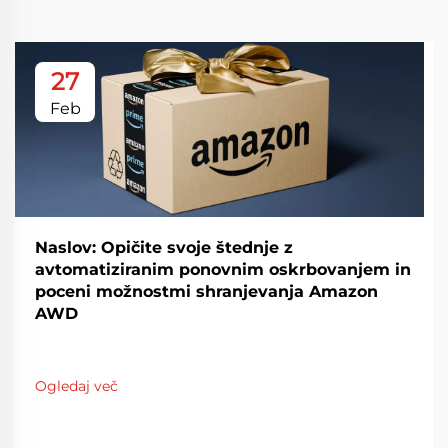
27
Feb
Naslov: Opičite svoje štednje z
avtomatiziranim ponovnim oskrbovanjem in
poceni možnostmi shranjevanja Amazon
AWD
Ogledaj več