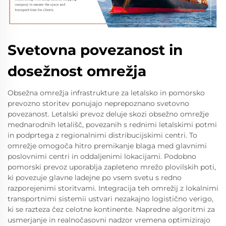
Svetovna povezanost in
dosežnost omrežja
Obsežna omrežja infrastrukture za letalsko in pomorsko
prevozno storitev ponujajo neprepoznano svetovno
povezanost. Letalski prevoz deluje skozi obsežno omrežje
mednarodnih letališč, povezanih s rednimi letalskimi potmi
in podprtega z regionalnimi distribucijskimi centri. To
omrežje omogoča hitro premikanje blaga med glavnimi
poslovnimi centri in oddaljenimi lokacijami. Podobno
pomorski prevoz uporablja zapleteno mrežo plovilskih poti,
ki povezuje glavne ladejne po vsem svetu s redno
razporejenimi storitvami. Integracija teh omrežij z lokalnimi
transportnimi sistemii ustvari nezakajno logistično verigo,
ki se razteza čez celotne kontinente. Napredne algoritmi za
usmerjanje in realnočasovni nadzor vremena optimizirajo