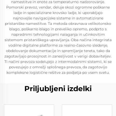
namestitve in enote za temperaturno nadzorovanje.
Pomorski prevoz, vendar, deluje skozi ogromne poškarne
ladje in specializirane krovsko ladje, ki uporabljajo
najnovejše navigacijske sisteme in avtomatizirane
pristaniške namestitve. Ta metoda obravnava velikotonsko
blago, poškarno blago in preveliko opremo, podprto s
naprednimi tehnologijami nalaganja in učinkovitim
sistemom pristaniškega upravljanja. Oba načina integrirata
vodilne digitalne platforme za realno-časovno sledenje,
obdelovanje dokumentacije in spremljanje tereta, tako da
zagotavljajo prosojnost in zanesljivost v verigi dobaviteljev.
Ti načini prevoza sodelujejo z intermodalnimi sistemii, ki se
povezujejo z omrežji splošnega prevoza, da zagotovijo
kompleksne logistične rešitve za podjetja po vsem svetu.
Priljubljeni izdelki