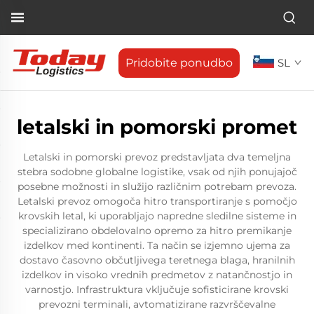
Pridobite ponudbo
SL
letalski in pomorski promet
Letalski in pomorski prevoz predstavljata dva temeljna
stebra sodobne globalne logistike, vsak od njih ponujajoč
posebne možnosti in služijo različnim potrebam prevoza.
Letalski prevoz omogoča hitro transportiranje s pomočjo
krovskih letal, ki uporabljajo napredne sledilne sisteme in
specializirano obdelovalno opremo za hitro premikanje
izdelkov med kontinenti. Ta način se izjemno ujema za
dostavo časovno občutljivega teretnega blaga, hranilnih
izdelkov in visoko vrednih predmetov z natančnostjo in
varnostjo. Infrastruktura vključuje sofisticirane krovski
prevozni terminali, avtomatizirane razvrščevalne