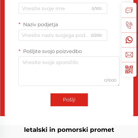
0/100
Naziv podjetja
0/200
Pošljite svojo poizvedbo
0/1000
Pošlji
letalski in pomorski promet