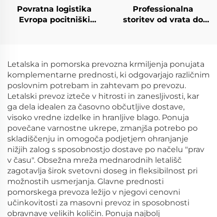
Povratna logistika
Professionalna
Evropa pocitniški
storitev od vrata do
prevoz Nabiralna cena
vratarja DHL transport
Ddp pošiljalci Hitrevo
DDP mednarodno
prevozno
dropshipping
posredovanje Iz
logistične storitve
Letalska in pomorska prevozna krmiljenja ponujata
Kitajske v ZDA
povsemirni pošilnik
komplementarne prednosti, ki odgovarjajo različnim
poštna agencija
poslovnim potrebam in zahtevam po prevozu.
Letalski prevoz izteče v hitrosti in zanesljivosti, kar
ga dela idealen za časovno občutljive dostave,
visoko vredne izdelke in hranljive blago. Ponuja
povečane varnostne ukrepe, zmanjša potrebo po
skladiščenju in omogoča podjetjem ohranjanje
nižjih zalog s sposobnostjo dostave po načelu "prav
v času". Obsežna mreža mednarodnih letališč
zagotavlja širok svetovni doseg in fleksibilnost pri
možnostih usmerjanja. Glavne prednosti
pomorskega prevoza ležijo v njegovi cenovni
učinkovitosti za masovni prevoz in sposobnosti
obravnave velikih količin. Ponuja najbolj