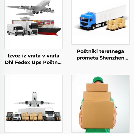
Poštniki teretnega
Izvoz iz vrata v vrata
prometa Shenzhen
Dhl Fedex Ups Poštnik
Express Izvoz iz vrata
za hitri prevoz
v vrata Dhl Express
Kitajska v Evropo
Kitajska v ZDA 5 - 7
Poštnik teretnega
dni Globalni kupci
prometa