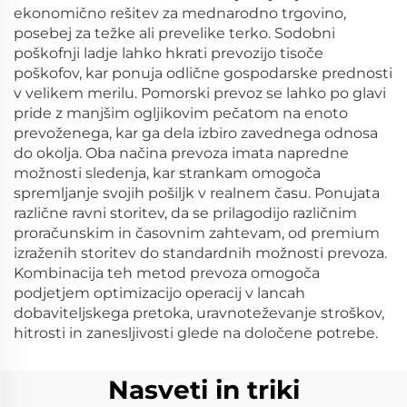
ekonomično rešitev za mednarodno trgovino,
posebej za težke ali prevelike terko. Sodobni
poškofnji ladje lahko hkrati prevozijo tisoče
poškofov, kar ponuja odlične gospodarske prednosti
v velikem merilu. Pomorski prevoz se lahko po glavi
pride z manjšim ogljikovim pečatom na enoto
prevoženega, kar ga dela izbiro zavednega odnosa
do okolja. Oba načina prevoza imata napredne
možnosti sledenja, kar strankam omogoča
spremljanje svojih pošiljk v realnem času. Ponujata
različne ravni storitev, da se prilagodijo različnim
proračunskim in časovnim zahtevam, od premium
izraženih storitev do standardnih možnosti prevoza.
Kombinacija teh metod prevoza omogoča
podjetjem optimizacijo operacij v lancah
dobaviteljskega pretoka, uravnoteževanje stroškov,
hitrosti in zanesljivosti glede na določene potrebe.
Nasveti in triki