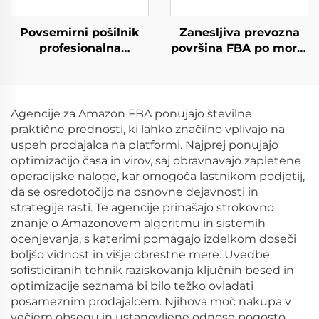
Povsemirni pošilnik
Zanesljiva prevozna
profesionalna
površina FBA po morju
prevozna agencija od
iz Hong Konga v
vrata do vratarja
Švedsko Evropo ZDA
pomorsko-zračno
Italijo Veliko Britanijo
pošiljanje tovora v
Avstralijo Kanado Hitra
Agencije za Amazon FBA ponujajo številne
Evropo ZDA DDP
carinska odobritev
praktične prednosti, ki lahko značilno vplivajo na
uspeh prodajalca na platformi. Najprej ponujajo
optimizacijo časa in virov, saj obravnavajo zapletene
operacijske naloge, kar omogoča lastnikom podjetij,
da se osredotočijo na osnovne dejavnosti in
strategije rasti. Te agencije prinašajo strokovno
znanje o Amazonovem algoritmu in sistemih
ocenjevanja, s katerimi pomagajo izdelkom doseči
boljšo vidnost in višje obrestne mere. Uvedbe
sofisticiranih tehnik raziskovanja ključnih besed in
optimizacije seznama bi bilo težko ovladati
posameznim prodajalcem. Njihova moč nakupa v
večjem obsegu in ustanovljene odnose pogosto