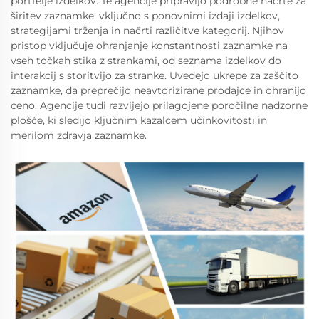
portfelje izdelkov. Te agencije pripravijo podrobne načrte za
širitev zaznamke, vključno s ponovnimi izdaji izdelkov,
strategijami trženja in načrti različitve kategorij. Njihov
pristop vključuje ohranjanje konstantnosti zaznamke na
vseh točkah stika z strankami, od seznama izdelkov do
interakcij s storitvijo za stranke. Uvedejo ukrepe za zaščito
zaznamke, da preprečijo neavtorizirane prodajce in ohranijo
ceno. Agencije tudi razvijejo prilagojene poročilne nadzorne
plošče, ki sledijo ključnim kazalcem učinkovitosti in
merilom zdravja zaznamke.