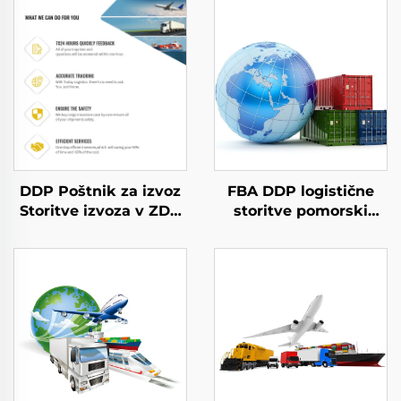
DDP Poštnik za izvoz
FBA DDP logistične
Storitve izvoza v ZDA
storitve pomorski
Zračni teret v
tovar zračno DHL
Združeno kraljestvo
FedEx express poštna
Dhl Express Izvoz iz
agencija povsemirni
vrata v vrata
pošilnik iz Kitajske v
ZDA