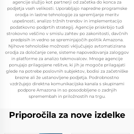
agencije služijo kot partnerji od začetka do konca za
podjetja vseh velikosti. Uporabljajo napredne programske
orodja in lastne tehnologije za spremljanje meritv
uspešnosti, analizo tržnih trendov in implementacijo
podatkovno podprtih strategij. Agencije priskrbijo tudi
strokovno veščino v smislu zahtev po zakonitosti, davčnih
predpisih in vedno se spreminjajočih politik Amazona.
Njihove tehnološke možnosti vključujejo avtomatizirana
orodja za določanje cene, sisteme napovedovanja zaloggov
in platforme za analizo tekmovalcev. Mnoge agencije
ponujajo prilagojene rešitve, ki jih je mogoče prilagajati
glede na potrebe poslovnih subjektov, bodisi za začetniške
brezne ali že ustanovljene podjetja. Podrobnostno
vzdržujejo direktna komunikacijska kanala s skupinami
podpore Amazona in so posodobljene o zadnjih
spremembah in priložnostih na trgu.
Priporočila za nove izdelke