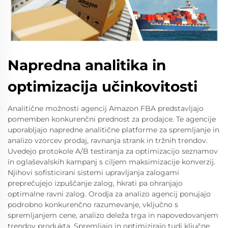
Napredna analitika in
optimizacija učinkovitosti
Analitične možnosti agencij Amazon FBA predstavljajo
pomemben konkurenčni prednost za prodajce. Te agencije
uporabljajo napredne analitične platforme za spremljanje in
analizo vzorcev prodaj, ravnanja strank in tržnih trendov.
Uvedejo protokole A/B testiranja za optimizacijo seznamov
in oglaševalskih kampanj s ciljem maksimizacije konverzij.
Njihovi sofisticirani sistemi upravljanja zalogami
preprečujejo izpuščanje zalog, hkrati pa ohranjajo
optimalne ravni zalog. Orodja za analizo agencij ponujajo
podrobno konkurenčno razumevanje, vključno s
spremljanjem cene, analizo deleža trga in napovedovanjem
trendov produkta. Spremljajo in optimizirajo tudi ključne