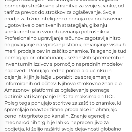
pomenijo stroškovne shranitve za svoje stranke, od
tarif za prevoz do stroškov za oglaševanje. Svoje
orodje za tržno inteligenco ponuja realno-časovne
ugotovitve o cenitvenih strategijah, gibanju
konkurentov in vzorcih ravnanja potrošnikov.
Profesionalno upravljanje računov zagotavlja hitro
odgovarjanje na vprašanja strank, ohranjanje visokih
meril prodajalcev in zaščito znamke. Te agencije tudi
pomagajo pri obračunanju sezonskih sprememb in
inventurnih izzivov s pomočjo naprednih modelov
napovedi. Ponujajo redne poročila o učinku in
dejanja, ki jih je lažje uporabiti za sprejemanje
informiranih odločitev. Njihovo strokovno znanje o
Amazonovi platformi za oglaševanje pomaga
optimizirati kampanje PPC za maksimalen ROI.
Poleg tega ponujajo storitve za zaščito znamke, ki
spremljajo neavtorizirane prodajalce in ohranjajo
ceno integriteto po kanalih. Znanje agencij o
mednarodnih trgih je lahko neprecenljivo za
podjetja, ki želijo razširiti svoje dejavnosti globalno