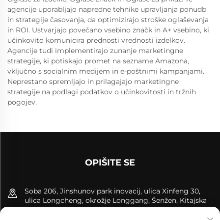
agencije uporabljajo napredne tehnike upravljanja ponudb
in strategije časovanja, da optimizirajo stroške oglaševanja
in ROI. Ustvarjajo povečano vsebino značk in A+ vsebino, ki
učinkovito komunicira prednosti vrednosti izdelkov.
Agencije tudi implementirajo zunanje marketingne
strategije, ki potiskajo promet na sezname Amazona,
vključno s socialnim medijem in e-poštnimi kampanjami.
Neprestano spremljajo in prilagajajo marketingne
strategije na podlagi podatkov o učinkovitosti in tržnih
pogojev.
OPIŠITE SE
Soba 206, Jinshunov park inovacij, ulica Xinfeng 30,
ulica Longcheng, okrožje Longgang, Šenžen, Kitajska
+8618122089570