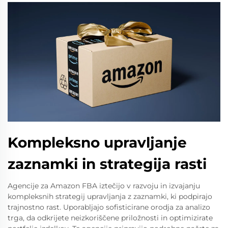
Kompleksno upravljanje
zaznamki in strategija rasti
Agencije za Amazon FBA iztečijo v razvoju in izvajanju
kompleksnih strategij upravljanja z zaznamki, ki podpirajo
trajnostno rast. Uporabljajo sofisticirane orodja za analizo
trga, da odkrijete neizkoriščene priložnosti in optimizirate