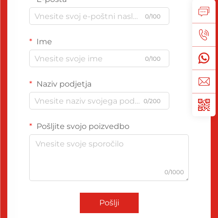
0/100
Ime
0/100
Naziv podjetja
0/200
Pošljite svojo poizvedbo
0/1000
Pošlji