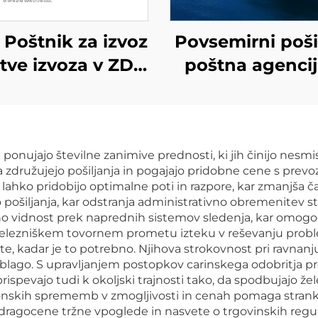
Poštnik za izvoz
Povsemirni poši
itve izvoza v ZDA
poštna agencij
Zračni teret v
Kitajske v Kan
uženo kraljestvo
Združeno kralje
Express Izvoz iz
Nemčijo, Italij
onujajo številne zanimive prednosti, ki jih činijo nesm
vrata v vrata
poceni tarifam
združujejo pošiljanja in pogajajo pridobne cene s prevozn
pošiljanje stro
hko pridobijo optimalne poti in razpore, kar zmanjša čas 
pošiljanja, kar odstranja administrativno obremenitev str
 vidnost prek naprednih sistemov sledenja, kar omogoča
 železniškem tovornem prometu izteku v reševanju proble
kadar je to potrebno. Njihova strokovnost pri ravnanju z
e blago. S upravljanjem postopkov carinskega odobritja 
ispevajo tudi k okoljski trajnosti tako, da spodbujajo že
nskih sprememb v zmogljivosti in cenah pomaga strankam 
 dragocene tržne vpoglede in nasvete o trgovinskih regu