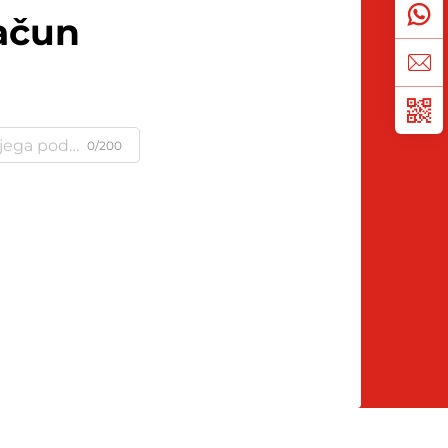
ačun
0/200