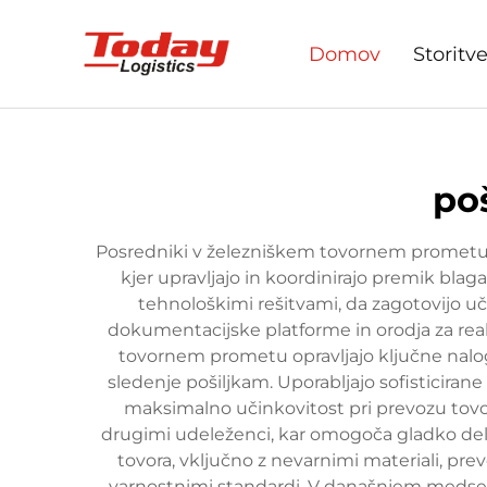
Domov
Storitv
poš
Posredniki v železniškem tovornem prometu
kjer upravljajo in koordinirajo premik blag
tehnološkimi rešitvami, da zagotovijo uč
dokumentacijske platforme in orodja za real
tovornem prometu opravljajo ključne naloge
sledenje pošiljkam. Uporabljajo sofisticiran
maksimalno učinkovitost pri prevozu tovora
drugimi udeleženci, kar omogoča gladko delo
tovora, vključno z nevarnimi materiali, pre
varnostnimi standardi. V današnjem medse