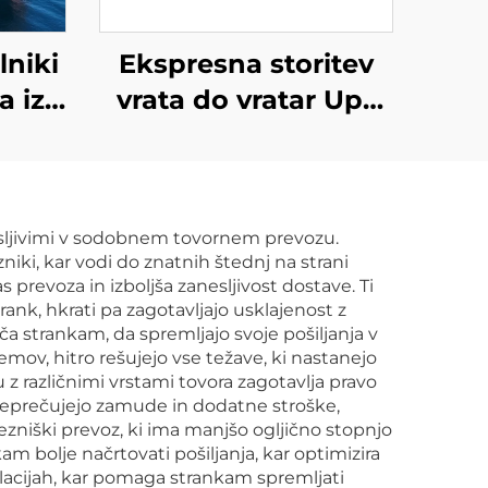
lniki
Ekspresna storitev
a iz
vrata do vratar Ups
ado,
Dhl Tnt Fedex Pošta
stvo,
Prevoznik iz Kitajske
o z
v ZDA, Kanado
isljivimi v sodobnem tovornem prevozu.
i za
iki, kar vodi do znatnih štednj na strani
ški
prevoza in izboljša zanesljivost dostave. Ti
ank, hkrati pa zagotavljajo usklajenost z
 strankam, da spremljajo svoje pošiljanja v
mov, hitro rešujejo vse težave, ki nastanejo
 različnimi vrstami tovora zagotavlja pravo
preprečujejo zamude in dodatne stroške,
lezniški prevoz, ki ima manjšo ogljično stopnjo
bolje načrtovati pošiljanja, kar optimizira
lacijah, kar pomaga strankam spremljati