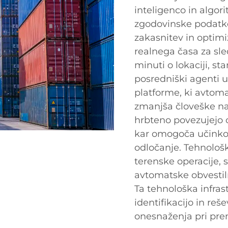
inteligenco in algori
zgodovinske podatk
zakasnitev in optimi
realnega časa za sl
minuti o lokaciji, st
posredniški agenti u
platforme, ki avtom
zmanjša človeške na
hrbteno povezujejo o
kar omogoča učinkovi
odločanje. Tehnološk
terenske operacije,
avtomatske obvestiln
Ta tehnološka infra
identifikacijo in re
onesnaženja pri pre