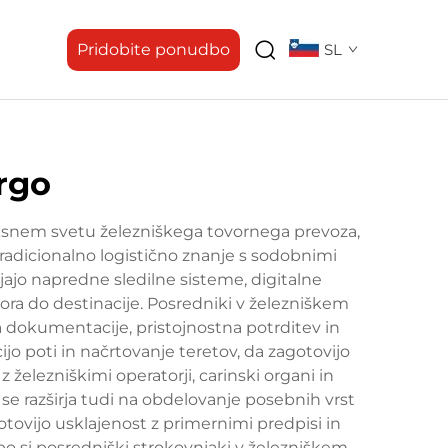
Pridobite ponudbo
SL
argo
snem svetu železniškega tovornega prevoza,
 tradicionalno logistično znanje s sodobnimi
jajo napredne sledilne sisteme, digitalne
ora do destinacije. Posredniki v železniškem
a dokumentacije, pristojnostna potrditev in
jo poti in načrtovanje teretov, da zagotovijo
železniškimi operatorji, carinski organi in
e razširja tudi na obdelovanje posebnih vrst
otovijo usklajenost z primernimi predpisi in
si posredniški strokovnjaki v železniškem