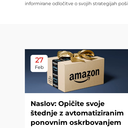
informirane odločitve o svojih strategijah pošil
27
Feb
Naslov: Opičite svoje
štednje z avtomatiziranim
ponovnim oskrbovanjem