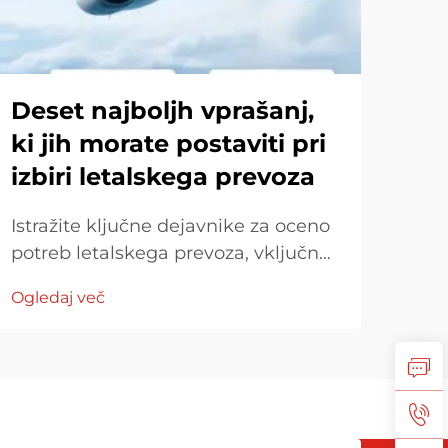
Deset najboljh vprašanj,
Ka
ki jih morate postaviti pri
pr
izbiri letalskega prevoza
str
Istražite ključne dejavnike za oceno
Ist
potreb letalskega prevoza, vključno
prev
z hitrostjo dostave, razsežnostmi
Spre
Ogledaj več
Ogle
teretov in izkušnjami prevoznika.
glob
Razumite stroškovno prosojnost,
učin
zakonito usklajevanje in primerjajte
pre
ogljikov pridobjev letalskega
izve
prevoza z drugimi metodami za
pris
ekološke odločitve.
opt