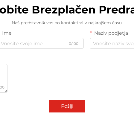
dobite Brezplačen Predr
Naš predstavnik vas bo kontaktiral v najkrajšem času.
Ime
Naziv podjetja
0/100
000
Pošlji