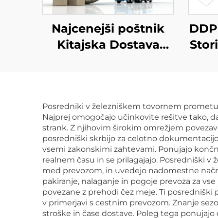
Najcenejši poštnik
DDP 
Kitajska Dostava
Stor
izvoz Teretni promet
FOB DDU DDP FBA
Zdr
Zračni express iz
Dhl 
Posredniki v železniškem tovornem prometu p
Kitajske
Najprej omogočajo učinkovite rešitve tako, da 
strank. Z njihovim širokim omrežjem povezav la
posredniški skrbijo za celotno dokumentacijo 
vsemi zakonskimi zahtevami. Ponujajo končno
realnem času in se prilagajajo. Posredniški v
med prevozom, in uvedejo nadomestne načrte, 
pakiranje, nalaganje in pogoje prevoza za vs
povezane z prehodi čez meje. Ti posredniški pr
v primerjavi s cestnim prevozom. Znanje sezo
stroške in čase dostave. Poleg tega ponujajo