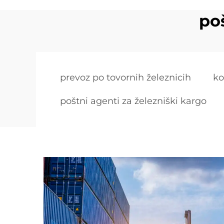
poš
prevoz po tovornih železnicih
ko
poštni agenti za železniški kargo