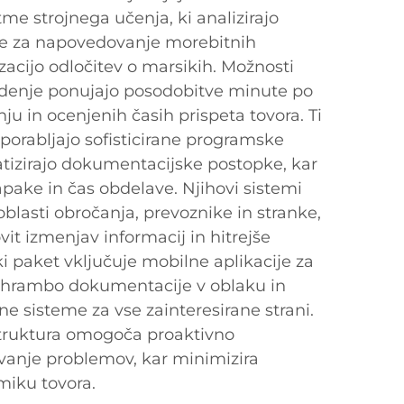
tme strojnega učenja, ki analizirajo
e za napovedovanje morebitnih
zacijo odločitev o marsikih. Možnosti
edenje ponujajo posodobitve minute po
anju in ocenjenih časih prispeta tovora. Ti
porabljajo sofisticirane programske
atizirajo dokumentacijske postopke, kar
pake in čas obdelave. Njihovi sistemi
blasti obročanja, prevoznike in stranke,
t izmenjav informacij in hitrejše
i paket vključuje mobilne aplikacije za
 shrambo dokumentacije v oblaku in
e sisteme za vse zainteresirane strani.
struktura omogoča proaktivno
ševanje problemov, kar minimizira
miku tovora.