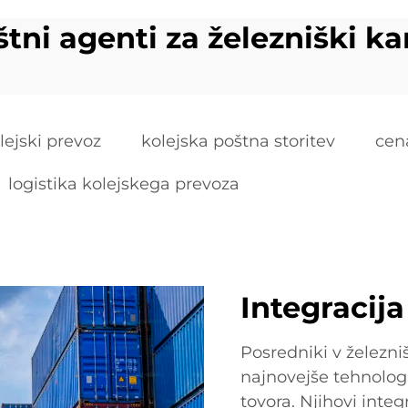
tni agenti za železniški k
lejski prevoz
kolejska poštna storitev
cen
logistika kolejskega prevoza
Integracij
Posredniki v železn
najnovejše tehnologi
tovora. Njihovi inte