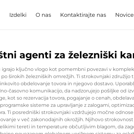
e
Izdelki
O nas
Kontaktirajte nas
Novice
tni agenti za železniški k
 igrajo ključno vlogo kot pomembni povezavi v komplek
a po širokih železniških omrežjih. Ti strokovnjaki združijo
inkovito obdelovanje tovora in njegovo dostavo. Uporabl
no-časovno komunikacijo, da nadzorujejo pošiljke od izv
, kot so rezervacija tovora, pogajanje o cenah, obdelav
e programske sisteme za upravljanje z zalogami, optimizaci
. Ti posredniški strokovnjaki vzdržujejo močne odnose z 
vanje v več zakonodajnih okrožjih. Njihovo strokovnost s
velikimi tereti in temperature občutljivim blagom, da zag
bojno povezanem globalnem verižnem sistemu za oskrbo 