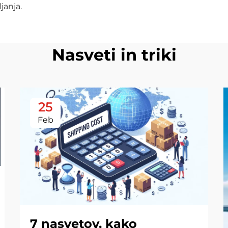
janja.
Nasveti in triki
25
Feb
7 nasvetov, kako