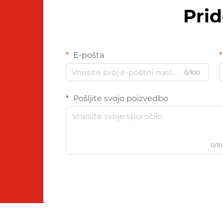
Pri
E-pošta
0/100
Pošljite svojo poizvedbo
0/1