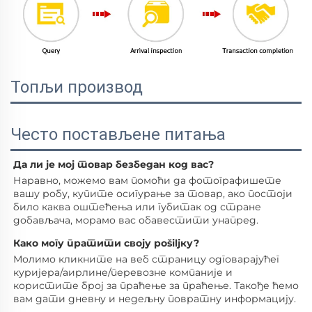
Топљи производ
Често постављене питања
Да ли је мој товар безбедан код вас? 
Наравно, можемо вам помоћи да фотографишете 
вашу робу, купите осигурање за товар, ако постоји 
било каква оштећења или губитак од стране 
добављача, морамо вас обавестити унапред. 
Како могу пратити своју pošiljку? 
Молимо кликните на веб страницу одговарајућег 
куријера/аирлине/перевозне компаније и 
користите број за праћење за праћење. Такође ћемо 
вам дати дневну и недељну повратну информацију. 