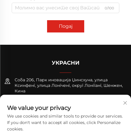
0/100
Подај
УКРАСНИ
Соба 206, Парк иновација Џинсхуна, улица
Ксинфенг, улица Лонгченг, округ Лонгганг, Шенжен,
Кина
+8618122089570
We value your privacy
[email protected]
We use cookies and similar tools to provide our services.
If you don't want to accept all cookies, click Personalize
cookies.