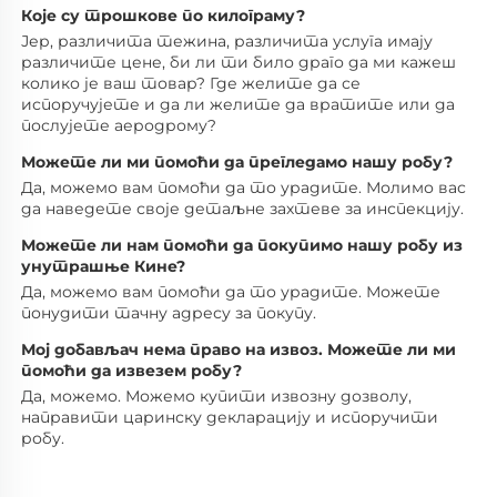
Које су трошкове по килограму? 
Јер, различита тежина, различита услуга имају 
различите цене, би ли ти било драго да ми кажеш 
колико је ваш товар? Где желите да се 
испоручујете и да ли желите да вратите или да 
послујете аеродрому? 
Можете ли ми помоћи да прегледамо нашу робу? 
Да, можемо вам помоћи да то урадите. Молимо вас 
да наведете своје детаљне захтеве за инспекцију. 
Можете ли нам помоћи да покупимо нашу робу из 
унутрашње Кине? 
Да, можемо вам помоћи да то урадите. Можете 
понудити тачну адресу за покупу. 
Мој добављач нема право на извоз. Можете ли ми 
помоћи да извезем робу? 
Да, можемо. Можемо купити извозну дозволу, 
направити царинску декларацију и испоручити 
робу. 