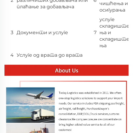
2
различитих добављача или
6
чишћења и
плаћање за добављача
осигурања
услуге
складиште
3
Документи и услуге
7
ња и
складиште
ња
4
Услуге од врата до врата