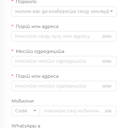
Порекло
молим вас да изаберете своју земљу/регион
Порт или адреса
0/100
Место одредишта
0/100
Порт или адреса
0/100
Мобилни
Code
0/16
WhatsApp-а