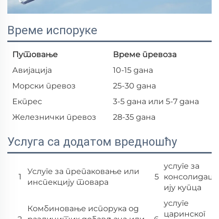
Време испоруке
Путовање
Време превоза
Авијација
10-15 дана
Морски превоз
25-30 дана
Екпрес
3-5 дана или 5-7 дана
Железнички превоз
28-35 дана
Услуга са додатом вредношћу
услуге за
Услуге за препаковање или
1
5
консолидац
инспекцију товара
ију купца
услуге
Комбиновање испорука од
царинског