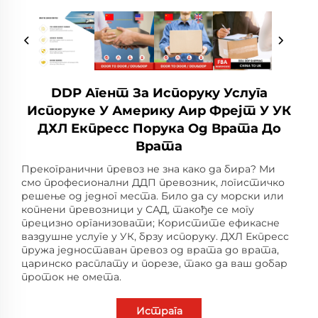
DDP Агент За Испоруку Услуга
Испоруке У Америку Аир Фрејт У УК
ДХЛ Екпресс Порука Од Врата До
Врата
Прекогранични превоз не зна како да бира? Ми
смо професионални ДДП превозник, логистичко
решење од једног места. Било да су морски или
копнени превозници у САД, такође се могу
прецизно организовати; Користите ефикасне
ваздушне услуге у УК, брзу испоруку. ДХЛ Екпресс
пружа једноставан превоз од врата до врата,
царинско расплату и порезе, тако да ваш добар
проток не омета.
Истрага