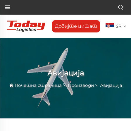
Добијте цитат
SR
Авијација
Почетна страница
>
Производи
>
Авијација