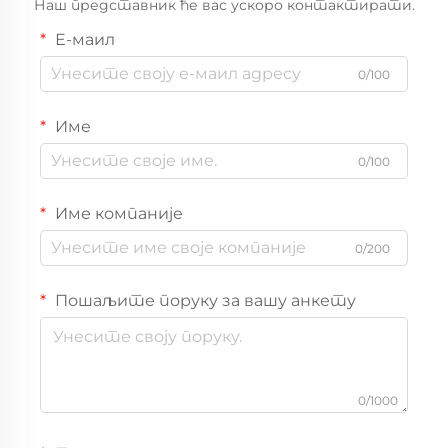
Наш представник ће вас ускоро контактирати.
Е-маил
0/100
Име
0/100
Име компаније
0/200
Пошаљите поруку за вашу анкету
0/1000