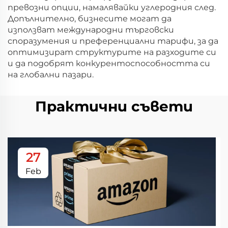
превозни опции, намалявайки углеродния след.
Допълнително, бизнесите могат да
използват международни търговски
споразумения и преференциални тарифи, за да
оптимизират структурите на разходите си
и да подобрят конкурентоспособността си
на глобални пазари.
Практични съвети
27
Feb