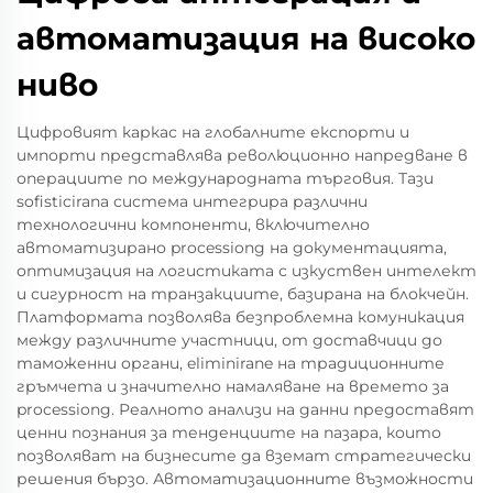
автоматизация на високо
ниво
Цифровият каркас на глобалните експорти и
импорти представлява революционно напредване в
операциите по международната търговия. Тази
sofisticirana система интегрира различни
технологични компоненти, включително
автоматизирано processiong на документацията,
оптимизация на логистиката с изкуствен интелект
и сигурност на транзакциите, базирана на блокчейн.
Платформата позволява безпроблемна комуникация
между различните участници, от доставчици до
таможенни органи, eliminirane на традиционните
гръмчета и значително намаляване на времето за
processiong. Реалното анализи на данни предоставят
ценни познания за тенденциите на пазара, които
позволяват на бизнесите да вземат стратегически
решения бързо. Автоматизационните възможности