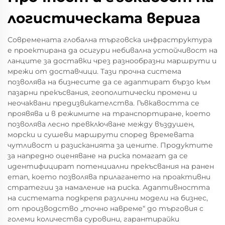
логистическата верига
Современата глобална търговска инфраструктура
е проектирана да осигури небивална устойчивост на
ланците за доставки чрез разнообразни маршрути и
мрежи от доставчици. Тази прочна система
позволява на бизнесите да се адаптират бързо към
пазарни прекъсвания, геополитически промени и
неочаквани предизвикателства. Гъвкавостта се
проявява и в режимите на транспортиране, което
позволява лесно превключване между въздушен,
морски и сушеви маршрути според времевата
чутливост и разисканията за цените. Продуктите
за напредно оценяване на риска помагат да се
идентифицират потенциални прекъсвания на ранен
етап, което позволява прилагането на проактивни
стратегии за намаление на риска. Адаптивността
на системата подкрепя различни модели на бизнес,
от производство „точно навреме“ до търговия с
големи количества суровини, гарантирайки