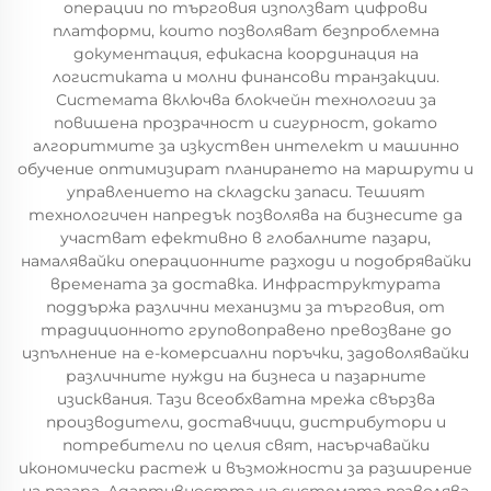
операции по търговия използват цифрови
платформи, които позволяват безпроблемна
документация, ефикасна координация на
логистиката и молни финансови транзакции.
Системата включва блокчейн технологии за
повишена прозрачност и сигурност, докато
алгоритмите за изкуствен интелект и машинно
обучение оптимизират планирането на маршрути и
управлението на складски запаси. Тешият
технологичен напредък позволява на бизнесите да
участват ефективно в глобалните пазари,
намалявайки операционните разходи и подобрявайки
времената за доставка. Инфраструктурата
поддържа различни механизми за търговия, от
традиционното груповоправено превозване до
изпълнение на е-комерсиални поръчки, задоволявайки
различните нужди на бизнеса и пазарните
изисквания. Тази всеобхватна мрежа свързва
производители, доставчици, дистрибутори и
потребители по целия свят, насърчавайки
икономически растеж и възможности за разширение