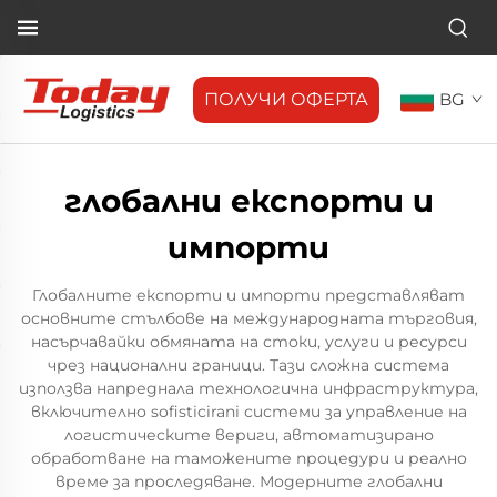
ПОЛУЧИ ОФЕРТА
BG
глобални експорти и
импорти
Глобалните експорти и импорти представляват
основните стълбове на международната търговия,
насърчавайки обмяната на стоки, услуги и ресурси
чрез национални граници. Тази сложна система
използва напреднала технологична инфраструктура,
включително sofisticirani системи за управление на
логистическите вериги, автоматизирано
обработване на таможените процедури и реално
време за проследяване. Модерните глобални