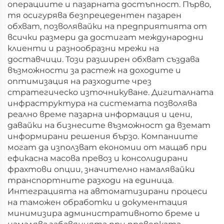
операциите и пазарната достъпност. Първо,
тя осигурява безпрецедентен пазарен
обхват, позволявайки на предприятията от
всички размери да достигат международни
клиенти и разнообразни мрежи на
доставчици. Този разширен обхват създава
възможности за растеж на доходите и
оптимизация на разходите чрез
стратегическо източникуване. Дигиталната
инфраструктура на системата позволява
реално време пазарна информация и цени,
давайки на бизнесите възможност да вземат
информирани решения бързо. Компаниите
могат да използват економии от мащаб при
ефикасна масова превоз и консолидирани
фрахтови опции, значително намалявайки
транспортните разходи на единица.
Интеграцията на автоматизирани процеси
на таможен обработки и документация
минимизира административното бреме и