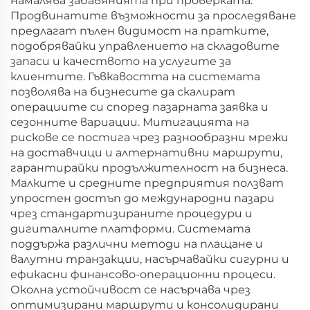
намалява забавянията при проверката.
Продвинатите възможности за проследяване
предлагат пълен видимост на пратките,
подобрявайки управлението на складовите
запаси и качеството на услугите за
клиентите. Гъвкавостта на системата
позволява на бизнесите да скалират
операциите си според пазарната заявка и
сезонните вариации. Митигацията на
рискове се постига чрез разнообразни мрежи
на доставчици и алтернативни маршрути,
гарантирайки продължителност на бизнеса.
Малките и средните предприятия ползват
упростен достъп до международни пазари
чрез стандартизираните процедури и
дигиталните платформи. Системата
поддържа различни методи на плащане и
валутни транзакции, насърчавайки сигурни и
ефикасни финансово-операционни процеси.
Околна устойчивост се насърчава чрез
оптимизирани маршрути и консолидирани