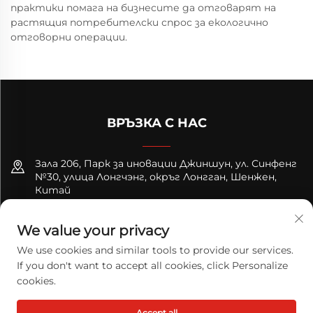
практики помага на бизнесите да отговарят на
растящия потребителски спрос за екологично
отговорни операции.
ВРЪЗКА С НАС
Зала 206, Парк за иновации Джиншун, ул. Синфенг
№30, улица Лонгчэнг, окръг Лонгган, Шенжен,
Китай
+8618122089570
We value your privacy
[email protected]
We use cookies and similar tools to provide our services.
If you don't want to accept all cookies, click Personalize
cookies.
Copyright © 2025 TODAY LOGISTICS LTD. Всички права
Accept all