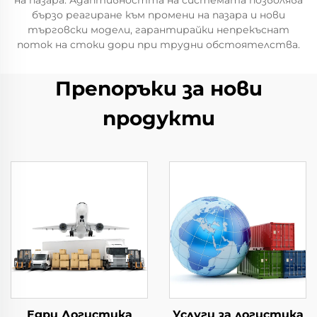
на пазара. Адаптивността на системата позволява
бързо реагиране към промени на пазара и нови
търговски модели, гарантирайки непрекъснат
поток на стоки дори при трудни обстоятелства.
Препоръки за нови
продукти
Едри Логистика
Услуги за логистика