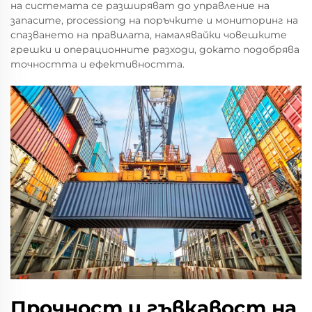
на системата се разширяват до управление на
запасите, processiong на поръчките и мониторинг на
спазването на правилата, намалявайки човешките
грешки и операционните разходи, докато подобрява
точността и ефективността.
Прочност и гъвкавост на