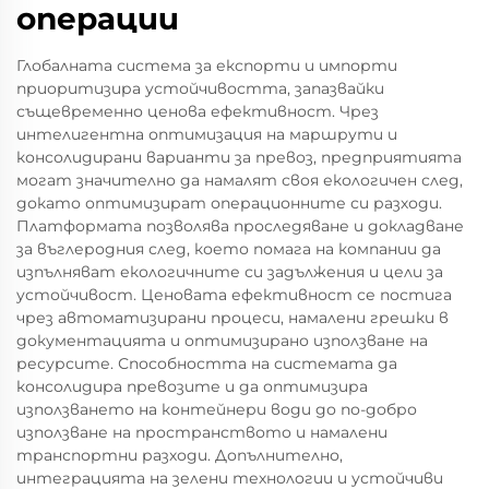
операции
Глобалната система за експорти и импорти
приоритизира устойчивостта, запазвайки
същевременно ценова ефективност. Чрез
интелигентна оптимизация на маршрути и
консолидирани варианти за превоз, предприятията
могат значително да намалят своя екологичен след,
докато оптимизират операционните си разходи.
Платформата позволява проследяване и докладване
за въглеродния след, което помага на компании да
изпълняват екологичните си задължения и цели за
устойчивост. Ценовата ефективност се постига
чрез автоматизирани процеси, намалени грешки в
документацията и оптимизирано използване на
ресурсите. Способността на системата да
консолидира превозите и да оптимизира
използването на контейнери води до по-добро
използване на пространството и намалени
транспортни разходи. Допълнително,
интеграцията на зелени технологии и устойчиви