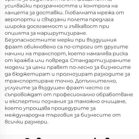
усилвайки прозрачността и контрола на
ланцета за доставки. Глобалната мрежа от
аеропорти и свързани полета предлага
широка досягаемост и гъвкавост при
опцията за маршрутизиране.
Безопасностните мерки при въздушния
фрахт обикновено са по-строги от другите
начини на транспорт, което намалява риска
от кражба или повреда. Стандартизираните
модели за цени правят по-лесно за бизнесите
да бюджетират и прогнозират разходите за
транспортиране точно. Допълнително,
услугите за въздушен фрахт често се
съпровождат от професионално обработване
и експертни познания за таможно очищане,
което упрощава процедурите за
международна търговия за бизнесите от
всички размери.