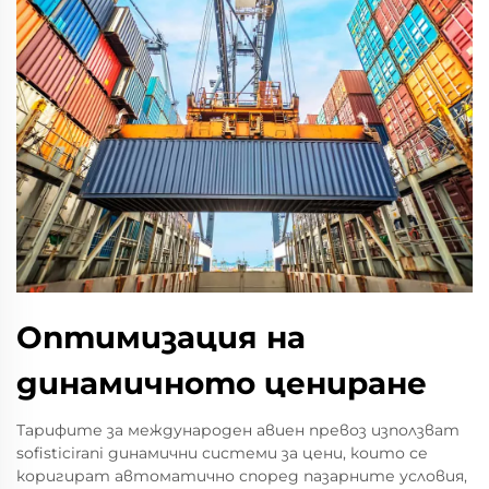
Оптимизация на
динамичното цениране
Тарифите за международен авиен превоз използват
sofisticirani динамични системи за цени, които се
коригират автоматично според пазарните условия,