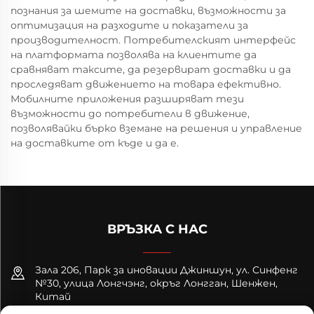
познания за шемите на доставки, възможности за
оптимизация на разходите и показатели за
производителност. Потребителският интерфейс
на платформата позволява на клиентите да
сравняват таксите, да резервират доставки и да
проследяват движението на товара ефективно.
Мобилните приложения разширяват тези
възможности до потребители в движение,
позволявайки бърко вземане на решения и управление
на доставките от къде и да е.
ВРЪЗКА С НАС
Зала 206, Парк за иновации Джиншун, ул. Синфенг
№30, улица Лонгчэнг, окръг Лонгган, Шенжен,
Китай