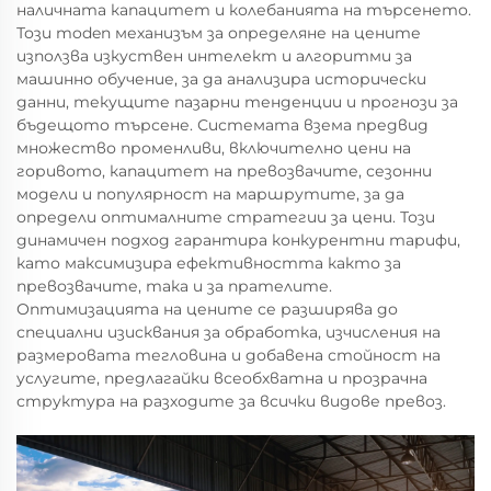
наличната капацитет и колебанията на търсенето.
Този moden механизъм за определяне на цените
използва изкуствен интелект и алгоритми за
машинно обучение, за да анализира исторически
данни, текущите пазарни тенденции и прогнози за
бъдещото търсене. Системата взема предвид
множество променливи, включително цени на
горивото, капацитет на превозвачите, сезонни
модели и популярност на маршрутите, за да
определи оптималните стратегии за цени. Този
динамичен подход гарантира конкурентни тарифи,
като максимизира ефективността както за
превозвачите, така и за прателите.
Оптимизацията на цените се разширява до
специални изисквания за обработка, изчисления на
размеровата тегловина и добавена стойност на
услугите, предлагайки всеобхватна и прозрачна
структура на разходите за всички видове превоз.