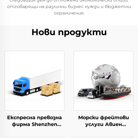
следващия ден до отложени икономически опции,
отговарящи на различни бизнес нужди и бюджетни
ограничения.
Нови продукти
Експресна превозна
Морски фрейтови
фирма Shenzhen
услуги Авиен
Express Врата до
превозен агент
врата Експресна
Китай до УК Врата