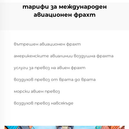
тарифи за международен
авиационен фрахт
вътрешен авиационен фрахт
америкенските авиалинии воздушна фрахта
услуги за превоз на авиен фрахт
воздухов превоз от врата до врата
морски авиен превоз
воздухов превоз навсякъде