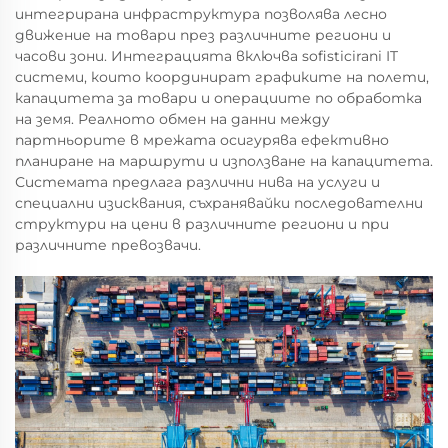
интегрирана инфраструктура позволява лесно
движение на товари през различните региони и
часови зони. Интеграцията включва sofisticirani IT
системи, които координират графиките на полети,
капацитета за товари и операциите по обработка
на земя. Реалното обмен на данни между
партньорите в мрежата осигурява ефективно
планиране на маршрути и използване на капацитета.
Системата предлага различни нива на услуги и
специални изисквания, съхранявайки последователни
структури на цени в различните региони и при
различните превозвачи.