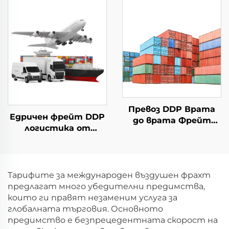
доставка Dhl
до врата доставка
Експрес Китай в
DHL FedEx
САЩ 5 - 7 дни
Логистически услуги
Глобален покупател
Превоз DDP Врата
Едричен фрейт DDP
до врата Фрейт
логистика от
форвардър FCL LCL
Китай до УК,
Превозен агент
Нидерландия,
Морски фрейтови
Испания, Германия,
услуги до САЩ
Франция,
Тарифите за международен въздушен фрахт
Португалия UPS DHL
предлагат много убедителни предимства,
Експрес превозен
които ги правят незаменим услуга за
агент
глобалната търговия. Основното
предимство е безпрецедентната скорост на