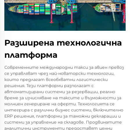
Разширена технологична
платформа
Современните международни такси за авиен превоз
се управляват чрез най-новаторски технологии,
които предлагат всеобхватни логистически
решения. Тези платформи разполагат с
автоматизирани системи за резервации, реално
време за изчисляване на таксите и възможности за
молниен генериране на оферти. Технологията се
интегрира с различни бизнес системи, включително
ERP решения, платформи за таможни декларации и
системи за управление на складове. Продвинатите
аналитични инструменти предоставят ценни