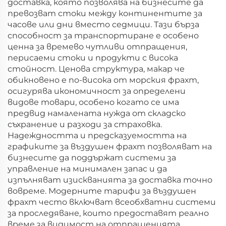
доставка, която позволява на бизнесите да
превозват стоки между континентите за
часове или дни вместо седмици. Тази бърза
способност за транспортиране е особено
ценна за времево чутливи отпращения,
перисаеми стоки и продукти с висока
стойност. Ценова структура, макар че
обикновено е по-висока от морския фрахт,
осигурява икономичност за определени
видове товари, особено когато се има
предвид намалената нужда от складско
съхранение и разходи за страховка.
Надеждността и предсказуемостта на
графиките за въздушен фрахт позволяват на
бизнесите да поддържат системи за
управление на минимален запас и да
изпълняват изискванията за доставка точно
вовреме. Модерните тарифи за въздушен
фрахт често включват всеобхватни системи
за проследяване, които предоставят реално
време за видимост на отпращенията,