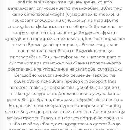
sofisticirani алгоритми за цениране, които
разглеждат отношението тегло-обем, известно
като dimensional weight (измерително тегло), и
прилагат специфични изчисления на тарифите
според класификацията на товара. Современните
структури на тарифите за въздушен фрахт
използват напреднали технологии, които предлагат
реално време за офертиране, автоматизирани
системи за резервации и възможности за
проследяване. Тези платформи се интегрират с
системите за таможно очакване и програмното
обеспечение за управление на складове, създавайки
безшовно логистическо решение. Тарифите
обикновено покриват превоз от аeroport към
аeroport, такси за обработка, добавки за гориво и
такси за сигурност. Допълнителни услуги като
доставка до врата, специална обработка за опасни
вещества и температурно контролиран превоз
често водят до допълнителни такси. Системата за
международен въздушен фрахт поддържа различни
нива на обслужване, от изразителна доставка за