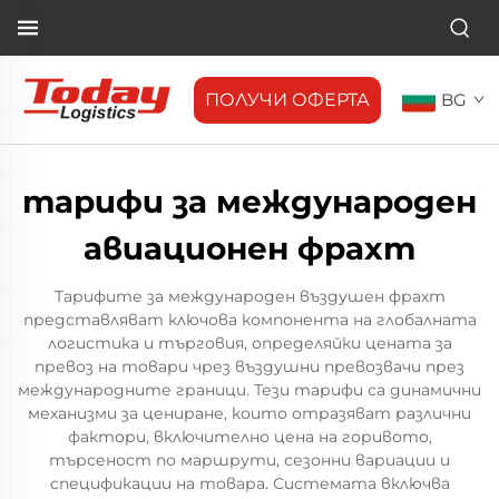
ПОЛУЧИ ОФЕРТА
BG
тарифи за международен
авиационен фрахт
Тарифите за международен въздушен фрахт
представляват ключова компонента на глобалната
логистика и търговия, определяйки цената за
превоз на товари чрез въздушни превозвачи през
международните граници. Тези тарифи са динамични
механизми за цениране, които отразяват различни
фактори, включително цена на горивото,
търсеност по маршрути, сезонни вариации и
спецификации на товара. Системата включва