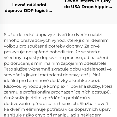
Levné letectví z Číny
Levná nákladní
do USA Dropshipping
doprava DDP logistika
USA letecká expresní
z Číny do Spojeného
doprava
království,
Nizozemska,
Španělska, Německa,
Služba letecké dopravy z dveří ke dveřím nabízí
Francie, Portugalska,
mnoho přesvědčivých výhod, které ji činí ideálním
expedice UPS DHL
volbou pro současné potřeby dopravy. Za prvé
Express Shipping
poskytuje nezapřené pohodlí tím, že se stará o
Agent
všechny aspekty dopravního procesu, od naložení
po doručení, s minimálním zapojením odesilatele.
Tato služba významně zkracuje dobu vzdálenosti ve
srovnání s jinými metodami dopravy, což ji činí
ideální pro termínové dodávky a křehké zboží.
Klíčovou výhodou je komplexní povaha služby, která
zahrnuje profesionální procházení celních postupů,
čímž snižuje riziko zpoždění a problémů s
dodržováním předpisů na hranicích. Služba z dveří
ke dveřím eliminuje potřebu více dopravních úprav
a snižuje riziko chyb při manipulaci s nákladem