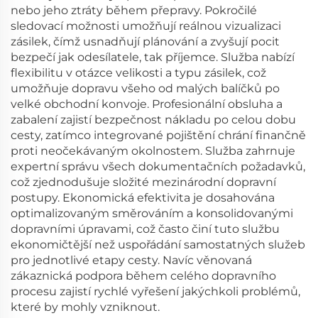
nebo jeho ztráty během přepravy. Pokročilé
sledovací možnosti umožňují reálnou vizualizaci
zásilek, čímž usnadňují plánování a zvyšují pocit
bezpečí jak odesílatele, tak příjemce. Služba nabízí
flexibilitu v otázce velikosti a typu zásilek, což
umožňuje dopravu všeho od malých balíčků po
velké obchodní konvoje. Profesionální obsluha a
zabalení zajistí bezpečnost nákladu po celou dobu
cesty, zatímco integrované pojištění chrání finančně
proti neočekávaným okolnostem. Služba zahrnuje
expertní správu všech dokumentačních požadavků,
což zjednodušuje složité mezinárodní dopravní
postupy. Ekonomická efektivita je dosahována
optimalizovaným směrováním a konsolidovanými
dopravními úpravami, což často činí tuto službu
ekonomičtější než uspořádání samostatných služeb
pro jednotlivé etapy cesty. Navíc věnovaná
zákaznická podpora během celého dopravního
procesu zajistí rychlé vyřešení jakýchkoli problémů,
které by mohly vzniknout.