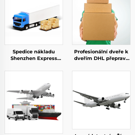
Spedice nákladu
Profesionální dveře k
Shenzhen Express
dveřím DHL přeprava
Dveře k dveřím
DDP mezinárodní
expresní doprava Dhl
dropshipping
Express Čína do USA 5
logistické služby
- 7 dní Globální
freight forwarder
kupující
expediční agent