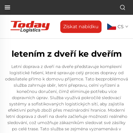
Získat nabídku
CS
letením z dveří ke dveřím
Letní doprava z dveří na dveře představuje komplexní
logistické řešení, které spravuje celý proces dopravy od
odesílatele přímo k domovu příjemce. Tato bezproblémová
služba zahrnuje sběr, letní přepravu, celní vyřízení a
konečnou doručení, čímž eliminuje potřebu více
dopravních úprav. Služba využívá pokročilé sledovací
systémy a sofistikovaných logistických sítí, aby zajistila
efektivní pohyb zboží přes mezinárodní hranice. Moderní
letní doprava z dveří na dveře začleňuje možnosti reálného
sledování, což umožňuje zákazníkům sledovat své zásilky
po celé trase. Tato služba se zejména vyznamenává v