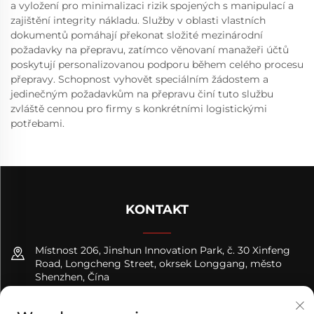
a vyložení pro minimalizaci rizik spojených s manipulací a
zajištění integrity nákladu. Služby v oblasti vlastních
dokumentů pomáhají překonat složité mezinárodní
požadavky na přepravu, zatímco věnovaní manažeři účtů
poskytují personalizovanou podporu během celého procesu
přepravy. Schopnost vyhovět speciálním žádostem a
jedinečným požadavkům na přepravu činí tuto službu
zvláště cennou pro firmy s konkrétními logistickými
potřebami.
KONTAKT
Místnost 206, Jinshun Innovation Park, č. 30 Xinfeng
Road, Longcheng Street, okrsek Longgang, město
Shenzhen, Čína
+8618122089570